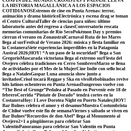
CONFÍN DEL MUNDO: CRONISTAS Y PAISAJE LLEVA
LA HISTORIA MAGALLÁNICA A LOS ESPACIOS
COTIDIANOS
Estrenos de cine en Punta Arenas: terror,
animación y drama histórico
Electrónica y escena drag se toman
el Centro Cultural
Taller de ciencias para niños: último
laboratorio antes del regreso a clases
Conversatorio rescata
memorias comunitarias de Río Seco
Pokémon Day y premios
cierran el verano en Zonaustral
Carnaval Ruta de los Mares
llega al sur
Festival de Verano 2026: música y fiesta familiar en
la Costanera
Siete experiencias imperdibles en la Patagonia
Austral 2026
¡HOY! “A un paso de la oscuridad” llega a San
Gregorio
Mascarada victoriana llega al extremo sur
Fiesta del
Ovejero celebra tradiciones en Cerro Sombrero
Marzo se llena
de actividades por el Mes de la Mujer
Cine Indie con sello local
llega a Natales
Gaspar Luna anuncia show junto a
invitados
Crisol tocará Reggae y Ska en vivo
Rebobinados revive
hits latinos ochenteros en Punta Arenas
Dangerous vuelve con
“The Best of Grunge”
Pedalea al Pasado en Porvenir este 18 de
febrero
Corrida “Píntate de Dorado” tendrá cortes en la
Costanera
Hoy: I Love Dorotea Night en Puerto Natales
¡HOY!
Bar Bulnes celebra el amor y el desamor
Muestra Costumbrista
de Chiloé vuelve este fin de semana
Viernes y sábado se viven en
Bar Bulnes
“Recuerdos de don Abel” llega al Monumento al
Ovejero
2×1 a pingüineras para celebrar San
Valentín
Panoramas para celebrar San Valentín en Punta