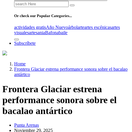
Search
for:
Or check our Popular Categories...
actividades gratis
Año Nuevo
árbol
arte
artes escénicas
artes
visuales
artesania
Bafona
baile
Subscríbete
Home
Frontera Glaciar estrena performance sonora sobre el bacalao
antártico
Frontera Glaciar estrena
performance sonora sobre el
bacalao antártico
Punta Arenas
Noviembre 29, 2025