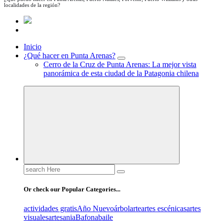
localidades de la región?
Inicio
¿Qué hacer en Punta Arenas?
Cerro de la Cruz de Punta Arenas: La mejor vista
panorámica de esta ciudad de la Patagonia chilena
Search
for:
Or check our Popular Categories...
actividades gratis
Año Nuevo
árbol
arte
artes escénicas
artes
visuales
artesania
Bafona
baile