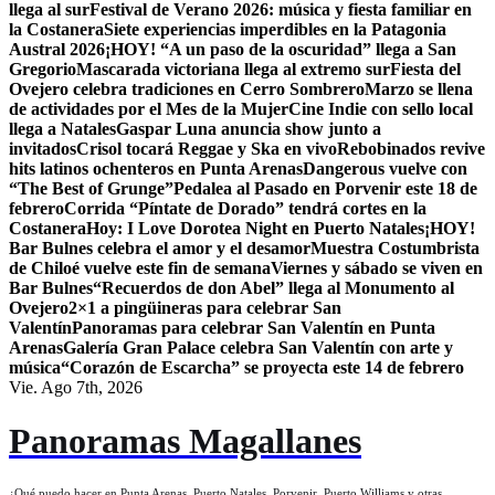
llega al sur
Festival de Verano 2026: música y fiesta familiar en
la Costanera
Siete experiencias imperdibles en la Patagonia
Austral 2026
¡HOY! “A un paso de la oscuridad” llega a San
Gregorio
Mascarada victoriana llega al extremo sur
Fiesta del
Ovejero celebra tradiciones en Cerro Sombrero
Marzo se llena
de actividades por el Mes de la Mujer
Cine Indie con sello local
llega a Natales
Gaspar Luna anuncia show junto a
invitados
Crisol tocará Reggae y Ska en vivo
Rebobinados revive
hits latinos ochenteros en Punta Arenas
Dangerous vuelve con
“The Best of Grunge”
Pedalea al Pasado en Porvenir este 18 de
febrero
Corrida “Píntate de Dorado” tendrá cortes en la
Costanera
Hoy: I Love Dorotea Night en Puerto Natales
¡HOY!
Bar Bulnes celebra el amor y el desamor
Muestra Costumbrista
de Chiloé vuelve este fin de semana
Viernes y sábado se viven en
Bar Bulnes
“Recuerdos de don Abel” llega al Monumento al
Ovejero
2×1 a pingüineras para celebrar San
Valentín
Panoramas para celebrar San Valentín en Punta
Arenas
Galería Gran Palace celebra San Valentín con arte y
música
“Corazón de Escarcha” se proyecta este 14 de febrero
Vie. Ago 7th, 2026
Panoramas Magallanes
¿Qué puedo hacer en Punta Arenas, Puerto Natales, Porvenir, Puerto Williams y otras