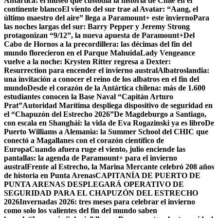
Antártica: el museo que custodia la historia de Chile en el
continente blanco
El viento del sur trae al Avatar: “Aang, el
último maestro del aire” llega a Paramount+ este invierno
Para
las noches largas del sur: Barry Pepper y Jeremy Strong
protagonizan “9/12”, la nueva apuesta de Paramount+
Del
Cabo de Hornos a la precordillera: las décimas del fin del
mundo florecieron en el Parque Mahuida
Lady Vengeance
vuelve a la noche: Krysten Ritter regresa a Dexter:
Resurrection para encender el invierno austral
Albatroslandia:
una invitación a conocer el reino de los albatros en el fin del
mundo
Desde el corazón de la Antártica chilena: más de 1.600
estudiantes conocen la Base Naval “Capitán Arturo
Prat”
Autoridad Marítima despliega dispositivo de seguridad en
el “Chapuzón del Estrecho 2026”
De Magdeburgo a Santiago,
con escala en Shanghái: la vida de Eva Rogazinski ya es libro
De
Puerto Williams a Alemania: la Summer School del CHIC que
conectó a Magallanes con el corazón científico de
Europa
Cuando afuera ruge el viento, julio enciende las
pantallas: la agenda de Paramount+ para el invierno
austral
Frente al Estrecho, la Marina Mercante celebró 208 años
de historia en Punta Arenas
CAPITANÍA DE PUERTO DE
PUNTA ARENAS DESPLEGARÁ OPERATIVO DE
SEGURIDAD PARA EL CHAPUZÓN DEL ESTRECHO
2026
Invernadas 2026: tres meses para celebrar el invierno
como solo los valientes del fin del mundo saben