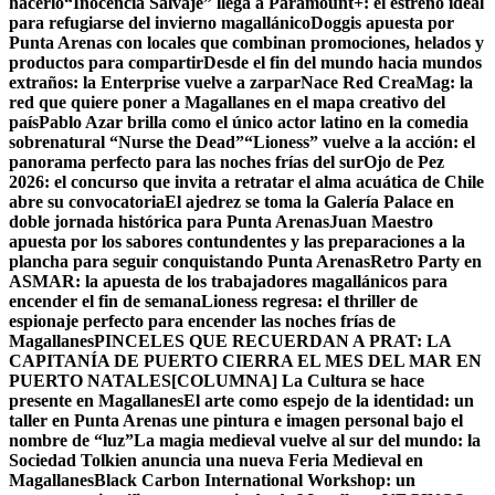
hacerlo
“Inocencia Salvaje” llega a Paramount+: el estreno ideal
para refugiarse del invierno magallánico
Doggis apuesta por
Punta Arenas con locales que combinan promociones, helados y
productos para compartir
Desde el fin del mundo hacia mundos
extraños: la Enterprise vuelve a zarpar
Nace Red CreaMag: la
red que quiere poner a Magallanes en el mapa creativo del
país
Pablo Azar brilla como el único actor latino en la comedia
sobrenatural “Nurse the Dead”
“Lioness” vuelve a la acción: el
panorama perfecto para las noches frías del sur
Ojo de Pez
2026: el concurso que invita a retratar el alma acuática de Chile
abre su convocatoria
El ajedrez se toma la Galería Palace en
doble jornada histórica para Punta Arenas
Juan Maestro
apuesta por los sabores contundentes y las preparaciones a la
plancha para seguir conquistando Punta Arenas
Retro Party en
ASMAR: la apuesta de los trabajadores magallánicos para
encender el fin de semana
Lioness regresa: el thriller de
espionaje perfecto para encender las noches frías de
Magallanes
PINCELES QUE RECUERDAN A PRAT: LA
CAPITANÍA DE PUERTO CIERRA EL MES DEL MAR EN
PUERTO NATALES
[COLUMNA] La Cultura se hace
presente en Magallanes
El arte como espejo de la identidad: un
taller en Punta Arenas une pintura e imagen personal bajo el
nombre de “luz”
La magia medieval vuelve al sur del mundo: la
Sociedad Tolkien anuncia una nueva Feria Medieval en
Magallanes
Black Carbon International Workshop: un