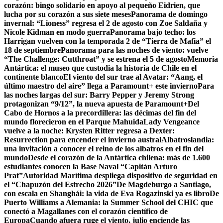
corazón: bingo solidario en apoyo al pequeño Eidrien, que
lucha por su corazón a sus siete meses
Panorama de domingo
invernal: “Lioness” regresa el 2 de agosto con Zoe Saldaña y
Nicole Kidman en modo guerra
Panorama bajo techo: los
Harrigan vuelven con la temporada 2 de “Tierra de Mafia” el
18 de septiembre
Panorama para las noches de viento: vuelve
“The Challenge: Cutthroat” y se estrena el 5 de agosto
Memoria
Antártica: el museo que custodia la historia de Chile en el
continente blanco
El viento del sur trae al Avatar: “Aang, el
último maestro del aire” llega a Paramount+ este invierno
Para
las noches largas del sur: Barry Pepper y Jeremy Strong
protagonizan “9/12”, la nueva apuesta de Paramount+
Del
Cabo de Hornos a la precordillera: las décimas del fin del
mundo florecieron en el Parque Mahuida
Lady Vengeance
vuelve a la noche: Krysten Ritter regresa a Dexter:
Resurrection para encender el invierno austral
Albatroslandia:
una invitación a conocer el reino de los albatros en el fin del
mundo
Desde el corazón de la Antártica chilena: más de 1.600
estudiantes conocen la Base Naval “Capitán Arturo
Prat”
Autoridad Marítima despliega dispositivo de seguridad en
el “Chapuzón del Estrecho 2026”
De Magdeburgo a Santiago,
con escala en Shanghái: la vida de Eva Rogazinski ya es libro
De
Puerto Williams a Alemania: la Summer School del CHIC que
conectó a Magallanes con el corazón científico de
Europa
Cuando afuera ruge el viento, julio enciende las