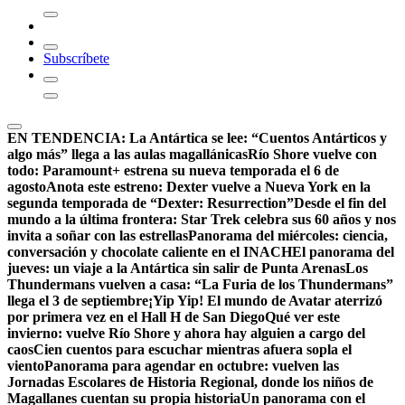
Subscríbete
EN TENDENCIA:
La Antártica se lee: “Cuentos Antárticos y
algo más” llega a las aulas magallánicas
Río Shore vuelve con
todo: Paramount+ estrena su nueva temporada el 6 de
agosto
Anota este estreno: Dexter vuelve a Nueva York en la
segunda temporada de “Dexter: Resurrection”
Desde el fin del
mundo a la última frontera: Star Trek celebra sus 60 años y nos
invita a soñar con las estrellas
Panorama del miércoles: ciencia,
conversación y chocolate caliente en el INACH
El panorama del
jueves: un viaje a la Antártica sin salir de Punta Arenas
Los
Thundermans vuelven a casa: “La Furia de los Thundermans”
llega el 3 de septiembre
¡Yip Yip! El mundo de Avatar aterrizó
por primera vez en el Hall H de San Diego
Qué ver este
invierno: vuelve Río Shore y ahora hay alguien a cargo del
caos
Cien cuentos para escuchar mientras afuera sopla el
viento
Panorama para agendar en octubre: vuelven las
Jornadas Escolares de Historia Regional, donde los niños de
Magallanes cuentan su propia historia
Un panorama con el