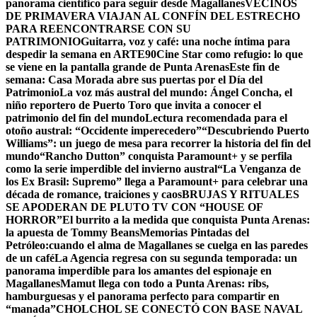
panorama científico para seguir desde Magallanes
VECINOS
DE PRIMAVERA VIAJAN AL CONFÍN DEL ESTRECHO
PARA REENCONTRARSE CON SU
PATRIMONIO
Guitarra, voz y café: una noche íntima para
despedir la semana en ARTE90
Cine Star como refugio: lo que
se viene en la pantalla grande de Punta Arenas
Este fin de
semana: Casa Morada abre sus puertas por el Día del
Patrimonio
La voz más austral del mundo: Ángel Concha, el
niño reportero de Puerto Toro que invita a conocer el
patrimonio del fin del mundo
Lectura recomendada para el
otoño austral: “Occidente imperecedero”
“Descubriendo Puerto
Williams”: un juego de mesa para recorrer la historia del fin del
mundo
“Rancho Dutton” conquista Paramount+ y se perfila
como la serie imperdible del invierno austral
“La Venganza de
los Ex Brasil: Supremo” llega a Paramount+ para celebrar una
década de romance, traiciones y caos
BRUJAS Y RITUALES
SE APODERAN DE PLUTO TV CON “HOUSE OF
HORROR”
El burrito a la medida que conquista Punta Arenas:
la apuesta de Tommy Beans
Memorias Pintadas del
Petróleo:cuando el alma de Magallanes se cuelga en las paredes
de un café
La Agencia regresa con su segunda temporada: un
panorama imperdible para los amantes del espionaje en
Magallanes
Mamut llega con todo a Punta Arenas: ribs,
hamburguesas y el panorama perfecto para compartir en
“manada”
CHOLCHOL SE CONECTÓ CON BASE NAVAL