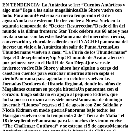
Skip
EN TENDENCIA:
La Antártica se lee: “Cuentos Antárticos y
to
algo más” llega a las aulas magallánicas
Río Shore vuelve con
content
todo: Paramount+ estrena su nueva temporada el 6 de
agosto
Anota este estreno: Dexter vuelve a Nueva York en la
segunda temporada de “Dexter: Resurrection”
Desde el fin del
mundo a la última frontera: Star Trek celebra sus 60 años y nos
invita a soñar con las estrellas
Panorama del miércoles: ciencia,
conversación y chocolate caliente en el INACH
El panorama del
jueves: un viaje a la Antártica sin salir de Punta Arenas
Los
Thundermans vuelven a casa: “La Furia de los Thundermans”
llega el 3 de septiembre
¡Yip Yip! El mundo de Avatar aterrizó
por primera vez en el Hall H de San Diego
Qué ver este
invierno: vuelve Río Shore y ahora hay alguien a cargo del
caos
Cien cuentos para escuchar mientras afuera sopla el
viento
Panorama para agendar en octubre: vuelven las
Jornadas Escolares de Historia Regional, donde los niños de
Magallanes cuentan su propia historia
Un panorama con el
corazón: bingo solidario en apoyo al pequeño Eidrien, que
lucha por su corazón a sus siete meses
Panorama de domingo
invernal: “Lioness” regresa el 2 de agosto con Zoe Saldaña y
Nicole Kidman en modo guerra
Panorama bajo techo: los
Harrigan vuelven con la temporada 2 de “Tierra de Mafia” el
18 de septiembre
Panorama para las noches de viento: vuelve
“The Challenge: Cutthroat” y se estrena el 5 de agosto
Memoria