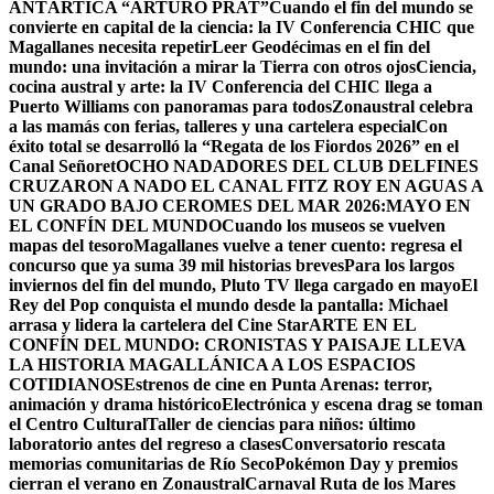
ANTÁRTICA “ARTURO PRAT”
Cuando el fin del mundo se
convierte en capital de la ciencia: la IV Conferencia CHIC que
Magallanes necesita repetir
Leer Geodécimas en el fin del
mundo: una invitación a mirar la Tierra con otros ojos
Ciencia,
cocina austral y arte: la IV Conferencia del CHIC llega a
Puerto Williams con panoramas para todos
Zonaustral celebra
a las mamás con ferias, talleres y una cartelera especial
Con
éxito total se desarrolló la “Regata de los Fiordos 2026” en el
Canal Señoret
OCHO NADADORES DEL CLUB DELFINES
CRUZARON A NADO EL CANAL FITZ ROY EN AGUAS A
UN GRADO BAJO CERO
MES DEL MAR 2026:MAYO EN
EL CONFÍN DEL MUNDO
Cuando los museos se vuelven
mapas del tesoro
Magallanes vuelve a tener cuento: regresa el
concurso que ya suma 39 mil historias breves
Para los largos
inviernos del fin del mundo, Pluto TV llega cargado en mayo
El
Rey del Pop conquista el mundo desde la pantalla: Michael
arrasa y lidera la cartelera del Cine Star
ARTE EN EL
CONFÍN DEL MUNDO: CRONISTAS Y PAISAJE LLEVA
LA HISTORIA MAGALLÁNICA A LOS ESPACIOS
COTIDIANOS
Estrenos de cine en Punta Arenas: terror,
animación y drama histórico
Electrónica y escena drag se toman
el Centro Cultural
Taller de ciencias para niños: último
laboratorio antes del regreso a clases
Conversatorio rescata
memorias comunitarias de Río Seco
Pokémon Day y premios
cierran el verano en Zonaustral
Carnaval Ruta de los Mares