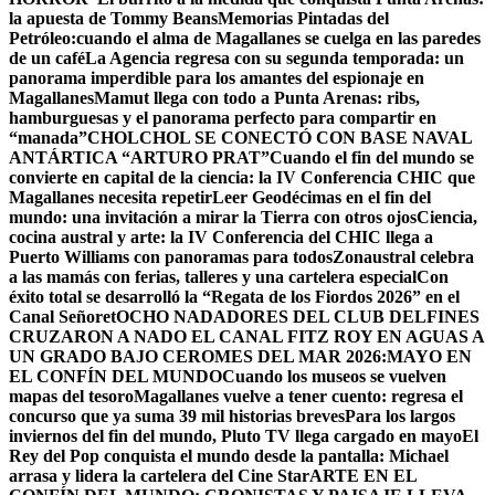
la apuesta de Tommy Beans
Memorias Pintadas del
Petróleo:cuando el alma de Magallanes se cuelga en las paredes
de un café
La Agencia regresa con su segunda temporada: un
panorama imperdible para los amantes del espionaje en
Magallanes
Mamut llega con todo a Punta Arenas: ribs,
hamburguesas y el panorama perfecto para compartir en
“manada”
CHOLCHOL SE CONECTÓ CON BASE NAVAL
ANTÁRTICA “ARTURO PRAT”
Cuando el fin del mundo se
convierte en capital de la ciencia: la IV Conferencia CHIC que
Magallanes necesita repetir
Leer Geodécimas en el fin del
mundo: una invitación a mirar la Tierra con otros ojos
Ciencia,
cocina austral y arte: la IV Conferencia del CHIC llega a
Puerto Williams con panoramas para todos
Zonaustral celebra
a las mamás con ferias, talleres y una cartelera especial
Con
éxito total se desarrolló la “Regata de los Fiordos 2026” en el
Canal Señoret
OCHO NADADORES DEL CLUB DELFINES
CRUZARON A NADO EL CANAL FITZ ROY EN AGUAS A
UN GRADO BAJO CERO
MES DEL MAR 2026:MAYO EN
EL CONFÍN DEL MUNDO
Cuando los museos se vuelven
mapas del tesoro
Magallanes vuelve a tener cuento: regresa el
concurso que ya suma 39 mil historias breves
Para los largos
inviernos del fin del mundo, Pluto TV llega cargado en mayo
El
Rey del Pop conquista el mundo desde la pantalla: Michael
arrasa y lidera la cartelera del Cine Star
ARTE EN EL