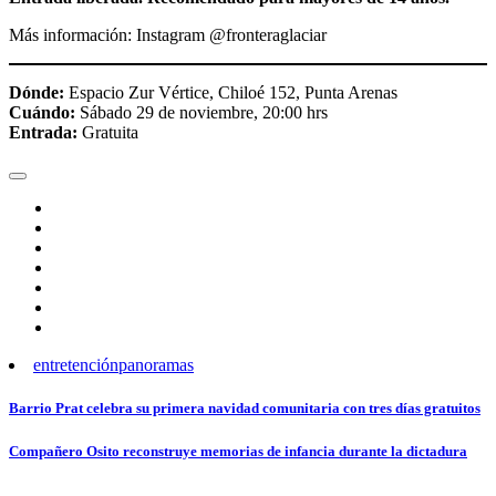
Más información: Instagram @fronteraglaciar
Dónde:
Espacio Zur Vértice, Chiloé 152, Punta Arenas
Cuándo:
Sábado 29 de noviembre, 20:00 hrs
Entrada:
Gratuita
entretención
panoramas
Navegación
Barrio Prat celebra su primera navidad comunitaria con tres días gratuitos
de
Compañero Osito reconstruye memorias de infancia durante la dictadura
entradas