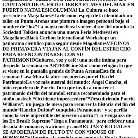
CAPITANÍA DE PUERTO CIERRA EL MES DEL MAR EN
PUERTO NATALES
[COLUMNA] La Cultura se hace
presente en Magallanes
El arte como espejo de la identidad: un
taller en Punta Arenas une pintura e imagen personal bajo el
nombre de “luz”
La magia medieval vuelve al sur del mundo: la
Sociedad Tolkien anuncia una nueva Feria Medieval en
Magallanes
Black Carbon International Workshop: un
panorama científico para seguir desde Magallanes
VECINOS
DE PRIMAVERA VIAJAN AL CONFÍN DEL ESTRECHO
PARA REENCONTRARSE CON SU
PATRIMONIO
Guitarra, voz y café: una noche íntima para
despedir la semana en ARTE90
Cine Star como refugio: lo que
se viene en la pantalla grande de Punta Arenas
Este fin de
semana: Casa Morada abre sus puertas por el Día del
Patrimonio
La voz más austral del mundo: Ángel Concha, el
niño reportero de Puerto Toro que invita a conocer el
patrimonio del fin del mundo
Lectura recomendada para el
otoño austral: “Occidente imperecedero”
“Descubriendo Puerto
Williams”: un juego de mesa para recorrer la historia del fin del
mundo
“Rancho Dutton” conquista Paramount+ y se perfila
como la serie imperdible del invierno austral
“La Venganza de
los Ex Brasil: Supremo” llega a Paramount+ para celebrar una
década de romance, traiciones y caos
BRUJAS Y RITUALES
SE APODERAN DE PLUTO TV CON “HOUSE OF
HORROR”
El burrito a la medida que conquista Punta Arenas: