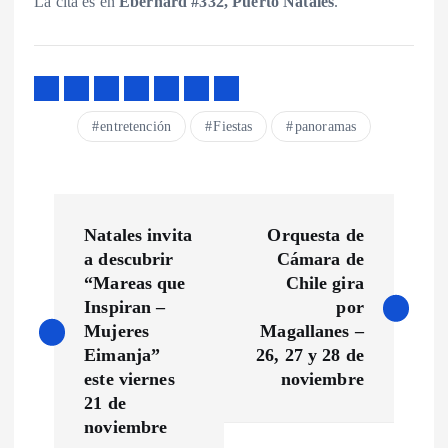
La cita es en
Eberhard #332, Puerto Natales
.
entretención
Fiestas
panoramas
N
Natales invita
Orquesta de
a
a descubrir
Cámara de
“Mareas que
Chile gira
v
Inspiran –
por
Mujeres
Magallanes –
e
Eimanja”
26, 27 y 28 de
este viernes
noviembre
g
21 de
noviembre