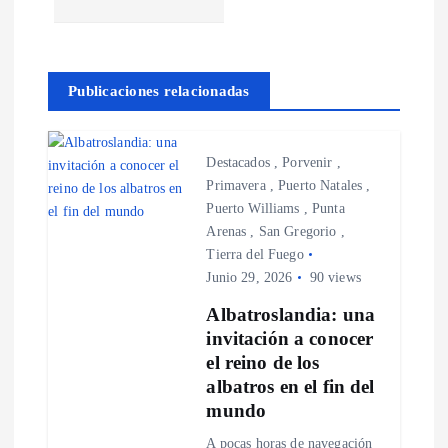
a
c
Publicaciones relacionadas
i
ó
Destacados
,
Porvenir
,
Primavera
,
Puerto Natales
,
n
Puerto Williams
,
Punta
Arenas
,
San Gregorio
,
d
Tierra del Fuego
Junio 29, 2026
90 views
e
Albatroslandia: una
invitación a conocer
e
el reino de los
albatros en el fin del
n
mundo
A pocas horas de navegación