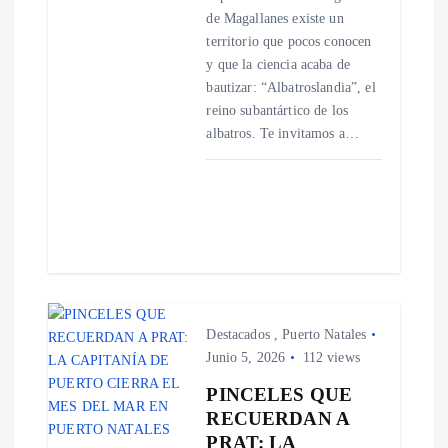
t
de Magallanes existe un
territorio que pocos conocen
r
y que la ciencia acaba de
bautizar: “Albatroslandia”, el
a
reino subantártico de los
albatros. Te invitamos a…
d
a
s
Destacados
,
Puerto Natales
Junio 5, 2026
112 views
PINCELES QUE
RECUERDAN A
PRAT: LA