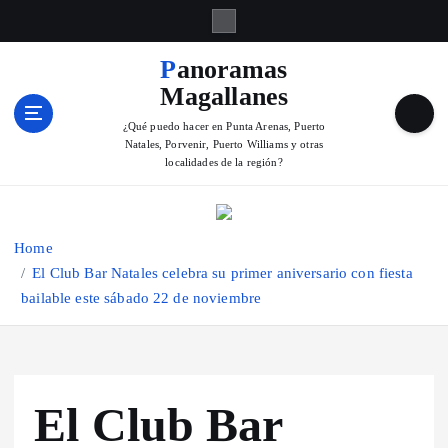
S
k
i
Panoramas
p
Magallanes
t
o
¿Qué puedo hacer en Punta Arenas, Puerto
Natales, Porvenir, Puerto Williams y otras
c
localidades de la región?
o
n
t
e
Home
n
El Club Bar Natales celebra su primer aniversario con fiesta
t
bailable este sábado 22 de noviembre
El Club Bar