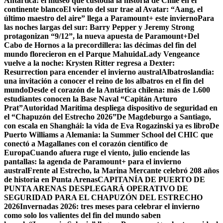
Antártica: el museo que custodia la historia de Chile en el
continente blanco
El viento del sur trae al Avatar: “Aang, el
último maestro del aire” llega a Paramount+ este invierno
Para
las noches largas del sur: Barry Pepper y Jeremy Strong
protagonizan “9/12”, la nueva apuesta de Paramount+
Del
Cabo de Hornos a la precordillera: las décimas del fin del
mundo florecieron en el Parque Mahuida
Lady Vengeance
vuelve a la noche: Krysten Ritter regresa a Dexter:
Resurrection para encender el invierno austral
Albatroslandia:
una invitación a conocer el reino de los albatros en el fin del
mundo
Desde el corazón de la Antártica chilena: más de 1.600
estudiantes conocen la Base Naval “Capitán Arturo
Prat”
Autoridad Marítima despliega dispositivo de seguridad en
el “Chapuzón del Estrecho 2026”
De Magdeburgo a Santiago,
con escala en Shanghái: la vida de Eva Rogazinski ya es libro
De
Puerto Williams a Alemania: la Summer School del CHIC que
conectó a Magallanes con el corazón científico de
Europa
Cuando afuera ruge el viento, julio enciende las
pantallas: la agenda de Paramount+ para el invierno
austral
Frente al Estrecho, la Marina Mercante celebró 208 años
de historia en Punta Arenas
CAPITANÍA DE PUERTO DE
PUNTA ARENAS DESPLEGARÁ OPERATIVO DE
SEGURIDAD PARA EL CHAPUZÓN DEL ESTRECHO
2026
Invernadas 2026: tres meses para celebrar el invierno
como solo los valientes del fin del mundo saben