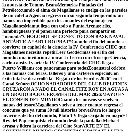
la apuesta de Tommy Beans
Memorias Pintadas del
Petróleo:cuando el alma de Magallanes se cuelga en las paredes
de un café
La Agencia regresa con su segunda temporada: un
panorama imperdible para los amantes del espionaje en
Magallanes
Mamut llega con todo a Punta Arenas: ribs,
hamburguesas y el panorama perfecto para compartir en
“manada”
CHOLCHOL SE CONECTÓ CON BASE NAVAL
ANTÁRTICA “ARTURO PRAT”
Cuando el fin del mundo se
convierte en capital de la ciencia: la IV Conferencia CHIC que
Magallanes necesita repetir
Leer Geodécimas en el fin del
mundo: una invitación a mirar la Tierra con otros ojos
Ciencia,
cocina austral y arte: la IV Conferencia del CHIC llega a
Puerto Williams con panoramas para todos
Zonaustral celebra
a las mamás con ferias, talleres y una cartelera especial
Con
éxito total se desarrolló la “Regata de los Fiordos 2026” en el
Canal Señoret
OCHO NADADORES DEL CLUB DELFINES
CRUZARON A NADO EL CANAL FITZ ROY EN AGUAS A
UN GRADO BAJO CERO
MES DEL MAR 2026:MAYO EN
EL CONFÍN DEL MUNDO
Cuando los museos se vuelven
mapas del tesoro
Magallanes vuelve a tener cuento: regresa el
concurso que ya suma 39 mil historias breves
Para los largos
inviernos del fin del mundo, Pluto TV llega cargado en mayo
El
Rey del Pop conquista el mundo desde la pantalla: Michael
arrasa y lidera la cartelera del Cine Star
ARTE EN EL