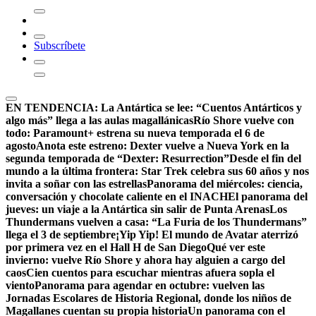
Subscríbete
EN TENDENCIA:
La Antártica se lee: “Cuentos Antárticos y
algo más” llega a las aulas magallánicas
Río Shore vuelve con
todo: Paramount+ estrena su nueva temporada el 6 de
agosto
Anota este estreno: Dexter vuelve a Nueva York en la
segunda temporada de “Dexter: Resurrection”
Desde el fin del
mundo a la última frontera: Star Trek celebra sus 60 años y nos
invita a soñar con las estrellas
Panorama del miércoles: ciencia,
conversación y chocolate caliente en el INACH
El panorama del
jueves: un viaje a la Antártica sin salir de Punta Arenas
Los
Thundermans vuelven a casa: “La Furia de los Thundermans”
llega el 3 de septiembre
¡Yip Yip! El mundo de Avatar aterrizó
por primera vez en el Hall H de San Diego
Qué ver este
invierno: vuelve Río Shore y ahora hay alguien a cargo del
caos
Cien cuentos para escuchar mientras afuera sopla el
viento
Panorama para agendar en octubre: vuelven las
Jornadas Escolares de Historia Regional, donde los niños de
Magallanes cuentan su propia historia
Un panorama con el