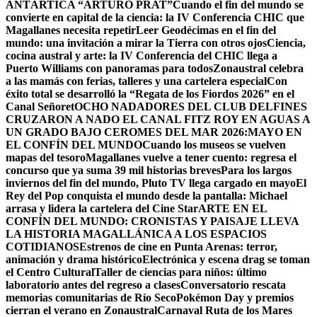
ANTÁRTICA “ARTURO PRAT”
Cuando el fin del mundo se
convierte en capital de la ciencia: la IV Conferencia CHIC que
Magallanes necesita repetir
Leer Geodécimas en el fin del
mundo: una invitación a mirar la Tierra con otros ojos
Ciencia,
cocina austral y arte: la IV Conferencia del CHIC llega a
Puerto Williams con panoramas para todos
Zonaustral celebra
a las mamás con ferias, talleres y una cartelera especial
Con
éxito total se desarrolló la “Regata de los Fiordos 2026” en el
Canal Señoret
OCHO NADADORES DEL CLUB DELFINES
CRUZARON A NADO EL CANAL FITZ ROY EN AGUAS A
UN GRADO BAJO CERO
MES DEL MAR 2026:MAYO EN
EL CONFÍN DEL MUNDO
Cuando los museos se vuelven
mapas del tesoro
Magallanes vuelve a tener cuento: regresa el
concurso que ya suma 39 mil historias breves
Para los largos
inviernos del fin del mundo, Pluto TV llega cargado en mayo
El
Rey del Pop conquista el mundo desde la pantalla: Michael
arrasa y lidera la cartelera del Cine Star
ARTE EN EL
CONFÍN DEL MUNDO: CRONISTAS Y PAISAJE LLEVA
LA HISTORIA MAGALLÁNICA A LOS ESPACIOS
COTIDIANOS
Estrenos de cine en Punta Arenas: terror,
animación y drama histórico
Electrónica y escena drag se toman
el Centro Cultural
Taller de ciencias para niños: último
laboratorio antes del regreso a clases
Conversatorio rescata
memorias comunitarias de Río Seco
Pokémon Day y premios
cierran el verano en Zonaustral
Carnaval Ruta de los Mares