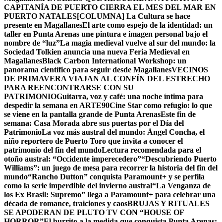
CAPITANÍA DE PUERTO CIERRA EL MES DEL MAR EN
PUERTO NATALES
[COLUMNA] La Cultura se hace
presente en Magallanes
El arte como espejo de la identidad: un
taller en Punta Arenas une pintura e imagen personal bajo el
nombre de “luz”
La magia medieval vuelve al sur del mundo: la
Sociedad Tolkien anuncia una nueva Feria Medieval en
Magallanes
Black Carbon International Workshop: un
panorama científico para seguir desde Magallanes
VECINOS
DE PRIMAVERA VIAJAN AL CONFÍN DEL ESTRECHO
PARA REENCONTRARSE CON SU
PATRIMONIO
Guitarra, voz y café: una noche íntima para
despedir la semana en ARTE90
Cine Star como refugio: lo que
se viene en la pantalla grande de Punta Arenas
Este fin de
semana: Casa Morada abre sus puertas por el Día del
Patrimonio
La voz más austral del mundo: Ángel Concha, el
niño reportero de Puerto Toro que invita a conocer el
patrimonio del fin del mundo
Lectura recomendada para el
otoño austral: “Occidente imperecedero”
“Descubriendo Puerto
Williams”: un juego de mesa para recorrer la historia del fin del
mundo
“Rancho Dutton” conquista Paramount+ y se perfila
como la serie imperdible del invierno austral
“La Venganza de
los Ex Brasil: Supremo” llega a Paramount+ para celebrar una
década de romance, traiciones y caos
BRUJAS Y RITUALES
SE APODERAN DE PLUTO TV CON “HOUSE OF
HORROR”
El burrito a la medida que conquista Punta Arenas: