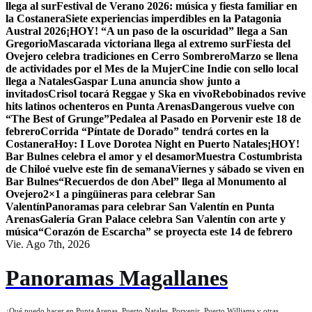
llega al sur
Festival de Verano 2026: música y fiesta familiar en
la Costanera
Siete experiencias imperdibles en la Patagonia
Austral 2026
¡HOY! “A un paso de la oscuridad” llega a San
Gregorio
Mascarada victoriana llega al extremo sur
Fiesta del
Ovejero celebra tradiciones en Cerro Sombrero
Marzo se llena
de actividades por el Mes de la Mujer
Cine Indie con sello local
llega a Natales
Gaspar Luna anuncia show junto a
invitados
Crisol tocará Reggae y Ska en vivo
Rebobinados revive
hits latinos ochenteros en Punta Arenas
Dangerous vuelve con
“The Best of Grunge”
Pedalea al Pasado en Porvenir este 18 de
febrero
Corrida “Píntate de Dorado” tendrá cortes en la
Costanera
Hoy: I Love Dorotea Night en Puerto Natales
¡HOY!
Bar Bulnes celebra el amor y el desamor
Muestra Costumbrista
de Chiloé vuelve este fin de semana
Viernes y sábado se viven en
Bar Bulnes
“Recuerdos de don Abel” llega al Monumento al
Ovejero
2×1 a pingüineras para celebrar San
Valentín
Panoramas para celebrar San Valentín en Punta
Arenas
Galería Gran Palace celebra San Valentín con arte y
música
“Corazón de Escarcha” se proyecta este 14 de febrero
Vie. Ago 7th, 2026
Panoramas Magallanes
¿Qué puedo hacer en Punta Arenas, Puerto Natales, Porvenir, Puerto Williams y otras