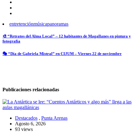
entretención
música
panoramas
Navegación
🎨 “Retratos del Alma Local” – 12 habitantes de Magallanes en pintura y
fotografía
de
entradas
🎭 “Día de Gabriela Mistral” en CIJUM – Viernes 22 de noviembre
Publicaciones relacionadas
Destacados
,
Punta Arenas
Agosto 6, 2026
93 views