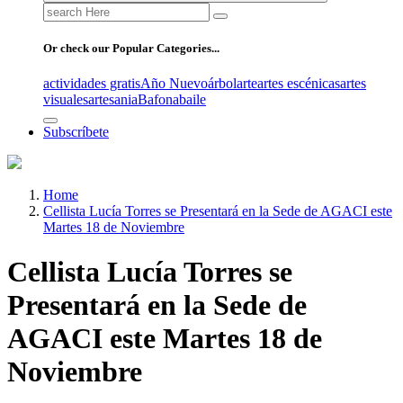
Search
for:
Or check our Popular Categories...
actividades gratis
Año Nuevo
árbol
arte
artes escénicas
artes
visuales
artesania
Bafona
baile
Subscríbete
Home
Cellista Lucía Torres se Presentará en la Sede de AGACI este
Martes 18 de Noviembre
Cellista Lucía Torres se
Presentará en la Sede de
AGACI este Martes 18 de
Noviembre