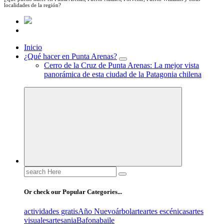
localidades de la región?
Inicio
¿Qué hacer en Punta Arenas?
Cerro de la Cruz de Punta Arenas: La mejor vista
panorámica de esta ciudad de la Patagonia chilena
Search
for:
Or check our Popular Categories...
actividades gratis
Año Nuevo
árbol
arte
artes escénicas
artes
visuales
artesania
Bafona
baile