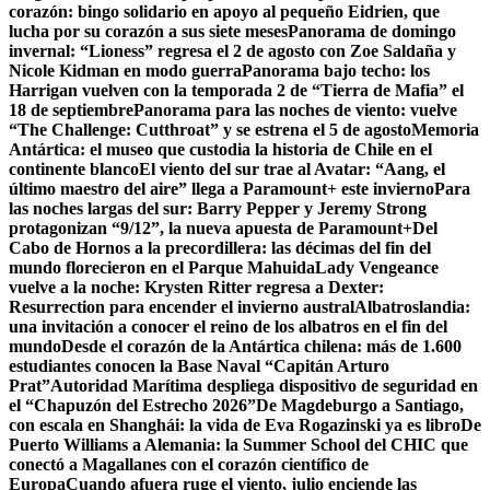
corazón: bingo solidario en apoyo al pequeño Eidrien, que
lucha por su corazón a sus siete meses
Panorama de domingo
invernal: “Lioness” regresa el 2 de agosto con Zoe Saldaña y
Nicole Kidman en modo guerra
Panorama bajo techo: los
Harrigan vuelven con la temporada 2 de “Tierra de Mafia” el
18 de septiembre
Panorama para las noches de viento: vuelve
“The Challenge: Cutthroat” y se estrena el 5 de agosto
Memoria
Antártica: el museo que custodia la historia de Chile en el
continente blanco
El viento del sur trae al Avatar: “Aang, el
último maestro del aire” llega a Paramount+ este invierno
Para
las noches largas del sur: Barry Pepper y Jeremy Strong
protagonizan “9/12”, la nueva apuesta de Paramount+
Del
Cabo de Hornos a la precordillera: las décimas del fin del
mundo florecieron en el Parque Mahuida
Lady Vengeance
vuelve a la noche: Krysten Ritter regresa a Dexter:
Resurrection para encender el invierno austral
Albatroslandia:
una invitación a conocer el reino de los albatros en el fin del
mundo
Desde el corazón de la Antártica chilena: más de 1.600
estudiantes conocen la Base Naval “Capitán Arturo
Prat”
Autoridad Marítima despliega dispositivo de seguridad en
el “Chapuzón del Estrecho 2026”
De Magdeburgo a Santiago,
con escala en Shanghái: la vida de Eva Rogazinski ya es libro
De
Puerto Williams a Alemania: la Summer School del CHIC que
conectó a Magallanes con el corazón científico de
Europa
Cuando afuera ruge el viento, julio enciende las