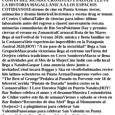
CONFÍN DEL MUNDO: CRONISTAS Y PAISAJE LLEVA
LA HISTORIA MAGALLÁNICA A LOS ESPACIOS
COTIDIANOS
Estrenos de cine en Punta Arenas: terror,
animación y drama histórico
Electrónica y escena drag se toman
el Centro Cultural
Taller de ciencias para niños: último
laboratorio antes del regreso a clases
Conversatorio rescata
memorias comunitarias de Río Seco
Pokémon Day y premios
cierran el verano en Zonaustral
Carnaval Ruta de los Mares
llega al sur
Festival de Verano 2026: música y fiesta familiar en
la Costanera
Siete experiencias imperdibles en la Patagonia
Austral 2026
¡HOY! “A un paso de la oscuridad” llega a San
Gregorio
Mascarada victoriana llega al extremo sur
Fiesta del
Ovejero celebra tradiciones en Cerro Sombrero
Marzo se llena
de actividades por el Mes de la Mujer
Cine Indie con sello local
llega a Natales
Gaspar Luna anuncia show junto a
invitados
Crisol tocará Reggae y Ska en vivo
Rebobinados revive
hits latinos ochenteros en Punta Arenas
Dangerous vuelve con
“The Best of Grunge”
Pedalea al Pasado en Porvenir este 18 de
febrero
Corrida “Píntate de Dorado” tendrá cortes en la
Costanera
Hoy: I Love Dorotea Night en Puerto Natales
¡HOY!
Bar Bulnes celebra el amor y el desamor
Muestra Costumbrista
de Chiloé vuelve este fin de semana
Viernes y sábado se viven en
Bar Bulnes
“Recuerdos de don Abel” llega al Monumento al
Ovejero
2×1 a pingüineras para celebrar San
Valentín
Panoramas para celebrar San Valentín en Punta