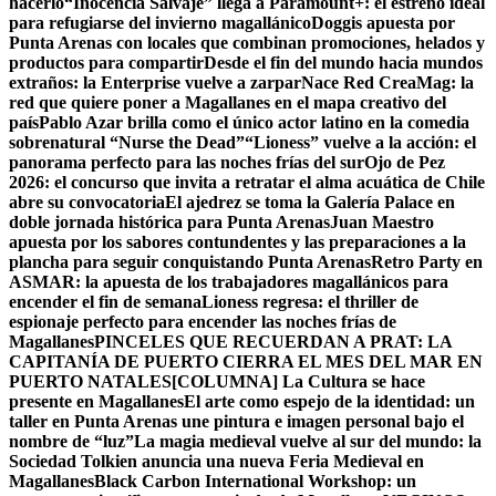
hacerlo
“Inocencia Salvaje” llega a Paramount+: el estreno ideal
para refugiarse del invierno magallánico
Doggis apuesta por
Punta Arenas con locales que combinan promociones, helados y
productos para compartir
Desde el fin del mundo hacia mundos
extraños: la Enterprise vuelve a zarpar
Nace Red CreaMag: la
red que quiere poner a Magallanes en el mapa creativo del
país
Pablo Azar brilla como el único actor latino en la comedia
sobrenatural “Nurse the Dead”
“Lioness” vuelve a la acción: el
panorama perfecto para las noches frías del sur
Ojo de Pez
2026: el concurso que invita a retratar el alma acuática de Chile
abre su convocatoria
El ajedrez se toma la Galería Palace en
doble jornada histórica para Punta Arenas
Juan Maestro
apuesta por los sabores contundentes y las preparaciones a la
plancha para seguir conquistando Punta Arenas
Retro Party en
ASMAR: la apuesta de los trabajadores magallánicos para
encender el fin de semana
Lioness regresa: el thriller de
espionaje perfecto para encender las noches frías de
Magallanes
PINCELES QUE RECUERDAN A PRAT: LA
CAPITANÍA DE PUERTO CIERRA EL MES DEL MAR EN
PUERTO NATALES
[COLUMNA] La Cultura se hace
presente en Magallanes
El arte como espejo de la identidad: un
taller en Punta Arenas une pintura e imagen personal bajo el
nombre de “luz”
La magia medieval vuelve al sur del mundo: la
Sociedad Tolkien anuncia una nueva Feria Medieval en
Magallanes
Black Carbon International Workshop: un