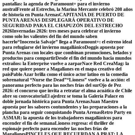
pantallas: la agenda de Paramount+ para el invierno
austral
Frente al Estrecho, la Marina Mercante celebró 208 años
de historia en Punta Arenas
CAPITANÍA DE PUERTO DE
PUNTA ARENAS DESPLEGARÁ OPERATIVO DE
SEGURIDAD PARA EL CHAPUZÓN DEL ESTRECHO
2026
Invernadas 2026: tres meses para celebrar el invierno
como solo los valientes del fin del mundo saben
hacerlo
“Inocencia Salvaje” llega a Paramount+: el estreno ideal
para refugiarse del invierno magallánico
Doggis apuesta por
Punta Arenas con locales que combinan promociones, helados y
productos para compartir
Desde el fin del mundo hacia mundos
extraños: la Enterprise vuelve a zarpar
Nace Red CreaMag: la
red que quiere poner a Magallanes en el mapa creativo del
país
Pablo Azar brilla como el único actor latino en la comedia
sobrenatural “Nurse the Dead”
“Lioness” vuelve a la acción: el
panorama perfecto para las noches frías del sur
Ojo de Pez
2026: el concurso que invita a retratar el alma acuática de Chile
abre su convocatoria
El ajedrez se toma la Galería Palace en
doble jornada histórica para Punta Arenas
Juan Maestro
apuesta por los sabores contundentes y las preparaciones a la
plancha para seguir conquistando Punta Arenas
Retro Party en
ASMAR: la apuesta de los trabajadores magallánicos para
encender el fin de semana
Lioness regresa: el thriller de
espionaje perfecto para encender las noches frías de
Magallanes
PINCELES QUE RECUERDAN A PRAT: LA