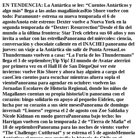
Skip
EN TENDENCIA:
La Antártica se lee: “Cuentos Antárticos y
to
algo más” llega a las aulas magallánicas
Río Shore vuelve con
content
todo: Paramount+ estrena su nueva temporada el 6 de
agosto
Anota este estreno: Dexter vuelve a Nueva York en la
segunda temporada de “Dexter: Resurrection”
Desde el fin del
mundo a la última frontera: Star Trek celebra sus 60 años y nos
invita a soñar con las estrellas
Panorama del miércoles: ciencia,
conversación y chocolate caliente en el INACH
El panorama del
jueves: un viaje a la Antártica sin salir de Punta Arenas
Los
Thundermans vuelven a casa: “La Furia de los Thundermans”
llega el 3 de septiembre
¡Yip Yip! El mundo de Avatar aterrizó
por primera vez en el Hall H de San Diego
Qué ver este
invierno: vuelve Río Shore y ahora hay alguien a cargo del
caos
Cien cuentos para escuchar mientras afuera sopla el
viento
Panorama para agendar en octubre: vuelven las
Jornadas Escolares de Historia Regional, donde los niños de
Magallanes cuentan su propia historia
Un panorama con el
corazón: bingo solidario en apoyo al pequeño Eidrien, que
lucha por su corazón a sus siete meses
Panorama de domingo
invernal: “Lioness” regresa el 2 de agosto con Zoe Saldaña y
Nicole Kidman en modo guerra
Panorama bajo techo: los
Harrigan vuelven con la temporada 2 de “Tierra de Mafia” el
18 de septiembre
Panorama para las noches de viento: vuelve
“The Challenge: Cutthroat” y se estrena el 5 de agosto
Memoria