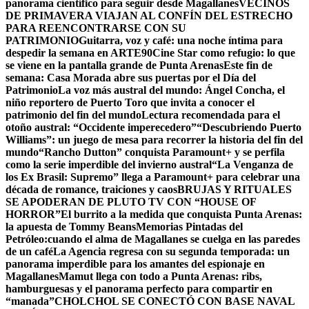
panorama científico para seguir desde Magallanes
VECINOS
DE PRIMAVERA VIAJAN AL CONFÍN DEL ESTRECHO
PARA REENCONTRARSE CON SU
PATRIMONIO
Guitarra, voz y café: una noche íntima para
despedir la semana en ARTE90
Cine Star como refugio: lo que
se viene en la pantalla grande de Punta Arenas
Este fin de
semana: Casa Morada abre sus puertas por el Día del
Patrimonio
La voz más austral del mundo: Ángel Concha, el
niño reportero de Puerto Toro que invita a conocer el
patrimonio del fin del mundo
Lectura recomendada para el
otoño austral: “Occidente imperecedero”
“Descubriendo Puerto
Williams”: un juego de mesa para recorrer la historia del fin del
mundo
“Rancho Dutton” conquista Paramount+ y se perfila
como la serie imperdible del invierno austral
“La Venganza de
los Ex Brasil: Supremo” llega a Paramount+ para celebrar una
década de romance, traiciones y caos
BRUJAS Y RITUALES
SE APODERAN DE PLUTO TV CON “HOUSE OF
HORROR”
El burrito a la medida que conquista Punta Arenas:
la apuesta de Tommy Beans
Memorias Pintadas del
Petróleo:cuando el alma de Magallanes se cuelga en las paredes
de un café
La Agencia regresa con su segunda temporada: un
panorama imperdible para los amantes del espionaje en
Magallanes
Mamut llega con todo a Punta Arenas: ribs,
hamburguesas y el panorama perfecto para compartir en
“manada”
CHOLCHOL SE CONECTÓ CON BASE NAVAL