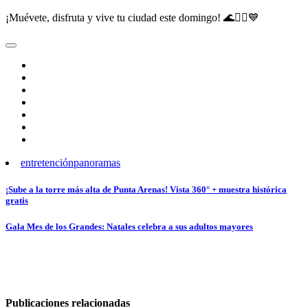
¡Muévete, disfruta y vive tu ciudad este domingo! 🌊🚴‍♀️💙
entretención
panoramas
Navegación
¡Sube a la torre más alta de Punta Arenas! Vista 360° + muestra histórica
gratis
de
entradas
Gala Mes de los Grandes: Natales celebra a sus adultos mayores
Publicaciones relacionadas