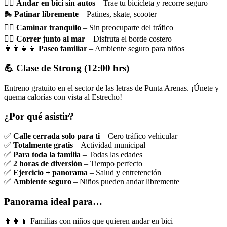
🚴‍♀️
Andar en bici sin autos
– Trae tu bicicleta y recorre seguro
🛼
Patinar libremente
– Patines, skate, scooter
🚶‍♂️
Caminar tranquilo
– Sin preocuparte del tráfico
🏃‍♀️
Correr junto al mar
– Disfruta el borde costero
👨‍👩‍👧‍👦
Paseo familiar
– Ambiente seguro para niños
💪 Clase de Strong (12:00 hrs)
Entreno gratuito en el sector de las letras de Punta Arenas. ¡Únete y
quema calorías con vista al Estrecho!
¿Por qué asistir?
✅
Calle cerrada solo para ti
– Cero tráfico vehicular
✅
Totalmente gratis
– Actividad municipal
✅
Para toda la familia
– Todas las edades
✅
2 horas de diversión
– Tiempo perfecto
✅
Ejercicio + panorama
– Salud y entretención
✅
Ambiente seguro
– Niños pueden andar libremente
Panorama ideal para…
👨‍👩‍👧 Familias con niños que quieren andar en bici