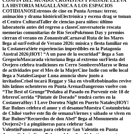
CONFÍN DEL MUNDO: CRONISTAS Y PAISAJE LLEVA
LA HISTORIA MAGALLÁNICA A LOS ESPACIOS
COTIDIANOS
Estrenos de cine en Punta Arenas: terror,
animación y drama histórico
Electrónica y escena drag se toman
el Centro Cultural
Taller de ciencias para niños: último
laboratorio antes del regreso a clases
Conversatorio rescata
memorias comunitarias de Río Seco
Pokémon Day y premios
cierran el verano en Zonaustral
Carnaval Ruta de los Mares
llega al sur
Festival de Verano 2026: música y fiesta familiar en
la Costanera
Siete experiencias imperdibles en la Patagonia
Austral 2026
¡HOY! “A un paso de la oscuridad” llega a San
Gregorio
Mascarada victoriana llega al extremo sur
Fiesta del
Ovejero celebra tradiciones en Cerro Sombrero
Marzo se llena
de actividades por el Mes de la Mujer
Cine Indie con sello local
llega a Natales
Gaspar Luna anuncia show junto a
invitados
Crisol tocará Reggae y Ska en vivo
Rebobinados revive
hits latinos ochenteros en Punta Arenas
Dangerous vuelve con
“The Best of Grunge”
Pedalea al Pasado en Porvenir este 18 de
febrero
Corrida “Píntate de Dorado” tendrá cortes en la
Costanera
Hoy: I Love Dorotea Night en Puerto Natales
¡HOY!
Bar Bulnes celebra el amor y el desamor
Muestra Costumbrista
de Chiloé vuelve este fin de semana
Viernes y sábado se viven en
Bar Bulnes
“Recuerdos de don Abel” llega al Monumento al
Ovejero
2×1 a pingüineras para celebrar San
Valentín
Panoramas para celebrar San Valentín en Punta