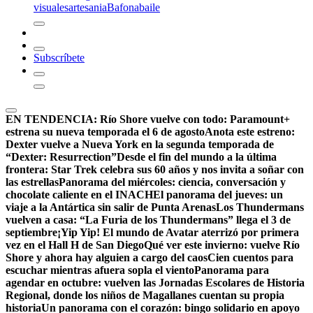
visuales
artesania
Bafona
baile
Subscríbete
EN TENDENCIA:
Río Shore vuelve con todo: Paramount+
estrena su nueva temporada el 6 de agosto
Anota este estreno:
Dexter vuelve a Nueva York en la segunda temporada de
“Dexter: Resurrection”
Desde el fin del mundo a la última
frontera: Star Trek celebra sus 60 años y nos invita a soñar con
las estrellas
Panorama del miércoles: ciencia, conversación y
chocolate caliente en el INACH
El panorama del jueves: un
viaje a la Antártica sin salir de Punta Arenas
Los Thundermans
vuelven a casa: “La Furia de los Thundermans” llega el 3 de
septiembre
¡Yip Yip! El mundo de Avatar aterrizó por primera
vez en el Hall H de San Diego
Qué ver este invierno: vuelve Río
Shore y ahora hay alguien a cargo del caos
Cien cuentos para
escuchar mientras afuera sopla el viento
Panorama para
agendar en octubre: vuelven las Jornadas Escolares de Historia
Regional, donde los niños de Magallanes cuentan su propia
historia
Un panorama con el corazón: bingo solidario en apoyo