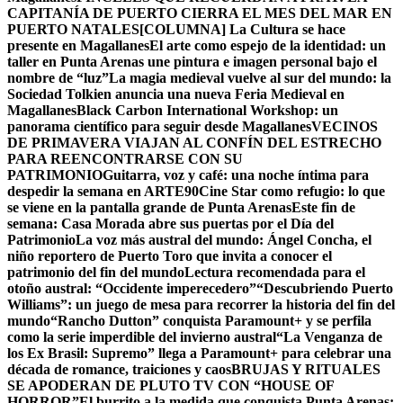
CAPITANÍA DE PUERTO CIERRA EL MES DEL MAR EN
PUERTO NATALES
[COLUMNA] La Cultura se hace
presente en Magallanes
El arte como espejo de la identidad: un
taller en Punta Arenas une pintura e imagen personal bajo el
nombre de “luz”
La magia medieval vuelve al sur del mundo: la
Sociedad Tolkien anuncia una nueva Feria Medieval en
Magallanes
Black Carbon International Workshop: un
panorama científico para seguir desde Magallanes
VECINOS
DE PRIMAVERA VIAJAN AL CONFÍN DEL ESTRECHO
PARA REENCONTRARSE CON SU
PATRIMONIO
Guitarra, voz y café: una noche íntima para
despedir la semana en ARTE90
Cine Star como refugio: lo que
se viene en la pantalla grande de Punta Arenas
Este fin de
semana: Casa Morada abre sus puertas por el Día del
Patrimonio
La voz más austral del mundo: Ángel Concha, el
niño reportero de Puerto Toro que invita a conocer el
patrimonio del fin del mundo
Lectura recomendada para el
otoño austral: “Occidente imperecedero”
“Descubriendo Puerto
Williams”: un juego de mesa para recorrer la historia del fin del
mundo
“Rancho Dutton” conquista Paramount+ y se perfila
como la serie imperdible del invierno austral
“La Venganza de
los Ex Brasil: Supremo” llega a Paramount+ para celebrar una
década de romance, traiciones y caos
BRUJAS Y RITUALES
SE APODERAN DE PLUTO TV CON “HOUSE OF
HORROR”
El burrito a la medida que conquista Punta Arenas: