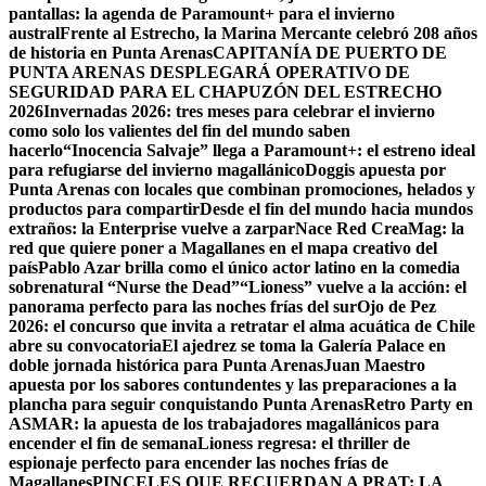
pantallas: la agenda de Paramount+ para el invierno
austral
Frente al Estrecho, la Marina Mercante celebró 208 años
de historia en Punta Arenas
CAPITANÍA DE PUERTO DE
PUNTA ARENAS DESPLEGARÁ OPERATIVO DE
SEGURIDAD PARA EL CHAPUZÓN DEL ESTRECHO
2026
Invernadas 2026: tres meses para celebrar el invierno
como solo los valientes del fin del mundo saben
hacerlo
“Inocencia Salvaje” llega a Paramount+: el estreno ideal
para refugiarse del invierno magallánico
Doggis apuesta por
Punta Arenas con locales que combinan promociones, helados y
productos para compartir
Desde el fin del mundo hacia mundos
extraños: la Enterprise vuelve a zarpar
Nace Red CreaMag: la
red que quiere poner a Magallanes en el mapa creativo del
país
Pablo Azar brilla como el único actor latino en la comedia
sobrenatural “Nurse the Dead”
“Lioness” vuelve a la acción: el
panorama perfecto para las noches frías del sur
Ojo de Pez
2026: el concurso que invita a retratar el alma acuática de Chile
abre su convocatoria
El ajedrez se toma la Galería Palace en
doble jornada histórica para Punta Arenas
Juan Maestro
apuesta por los sabores contundentes y las preparaciones a la
plancha para seguir conquistando Punta Arenas
Retro Party en
ASMAR: la apuesta de los trabajadores magallánicos para
encender el fin de semana
Lioness regresa: el thriller de
espionaje perfecto para encender las noches frías de
Magallanes
PINCELES QUE RECUERDAN A PRAT: LA