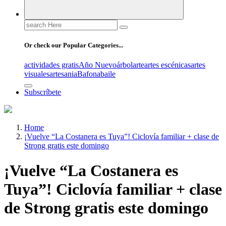
Search
for:
Or check our Popular Categories...
actividades gratis
Año Nuevo
árbol
arte
artes escénicas
artes
visuales
artesania
Bafona
baile
Subscríbete
Home
¡Vuelve “La Costanera es Tuya”! Ciclovía familiar + clase de
Strong gratis este domingo
¡Vuelve “La Costanera es
Tuya”! Ciclovía familiar + clase
de Strong gratis este domingo