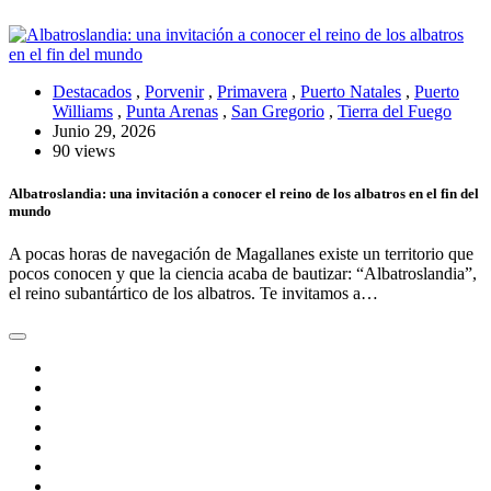
Destacados
,
Porvenir
,
Primavera
,
Puerto Natales
,
Puerto
Williams
,
Punta Arenas
,
San Gregorio
,
Tierra del Fuego
Junio 29, 2026
90 views
Albatroslandia: una invitación a conocer el reino de los albatros en el fin del
mundo
A pocas horas de navegación de Magallanes existe un territorio que
pocos conocen y que la ciencia acaba de bautizar: “Albatroslandia”,
el reino subantártico de los albatros. Te invitamos a…