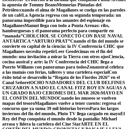
la apuesta de Tommy Beans
Memorias Pintadas del
Petróleo:cuando el alma de Magallanes se cuelga en las paredes
de un café
La Agencia regresa con su segunda temporada: un
panorama imperdible para los amantes del espionaje en
Magallanes
Mamut llega con todo a Punta Arenas: ribs,
hamburguesas y el panorama perfecto para compartir en
“manada”
CHOLCHOL SE CONECTÓ CON BASE NAVAL
ANTÁRTICA “ARTURO PRAT”
Cuando el fin del mundo se
convierte en capital de la ciencia: la IV Conferencia CHIC que
Magallanes necesita repetir
Leer Geodécimas en el fin del
mundo: una invitación a mirar la Tierra con otros ojos
Ciencia,
cocina austral y arte: la IV Conferencia del CHIC llega a
Puerto Williams con panoramas para todos
Zonaustral celebra
a las mamás con ferias, talleres y una cartelera especial
Con
éxito total se desarrolló la “Regata de los Fiordos 2026” en el
Canal Señoret
OCHO NADADORES DEL CLUB DELFINES
CRUZARON A NADO EL CANAL FITZ ROY EN AGUAS A
UN GRADO BAJO CERO
MES DEL MAR 2026:MAYO EN
EL CONFÍN DEL MUNDO
Cuando los museos se vuelven
mapas del tesoro
Magallanes vuelve a tener cuento: regresa el
concurso que ya suma 39 mil historias breves
Para los largos
inviernos del fin del mundo, Pluto TV llega cargado en mayo
El
Rey del Pop conquista el mundo desde la pantalla: Michael
arrasa y lidera la cartelera del Cine Star
ARTE EN EL