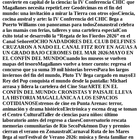
convierte en capital de la ciencia: la IV Conferencia CHIC que
Magallanes necesita repetir
Leer Geodécimas en el fin del
mundo: una invitación a mirar la Tierra con otros ojos
Ciencia,
cocina austral y arte: la IV Conferencia del CHIC llega a
Puerto Williams con panoramas para todos
Zonaustral celebra
a las mamás con ferias, talleres y una cartelera especial
Con
éxito total se desarrolló la “Regata de los Fiordos 2026” en el
Canal Señoret
OCHO NADADORES DEL CLUB DELFINES
CRUZARON A NADO EL CANAL FITZ ROY EN AGUAS A
UN GRADO BAJO CERO
MES DEL MAR 2026:MAYO EN
EL CONFÍN DEL MUNDO
Cuando los museos se vuelven
mapas del tesoro
Magallanes vuelve a tener cuento: regresa el
concurso que ya suma 39 mil historias breves
Para los largos
inviernos del fin del mundo, Pluto TV llega cargado en mayo
El
Rey del Pop conquista el mundo desde la pantalla: Michael
arrasa y lidera la cartelera del Cine Star
ARTE EN EL
CONFÍN DEL MUNDO: CRONISTAS Y PAISAJE LLEVA
LA HISTORIA MAGALLÁNICA A LOS ESPACIOS
COTIDIANOS
Estrenos de cine en Punta Arenas: terror,
animación y drama histórico
Electrónica y escena drag se toman
el Centro Cultural
Taller de ciencias para niños: último
laboratorio antes del regreso a clases
Conversatorio rescata
memorias comunitarias de Río Seco
Pokémon Day y premios
cierran el verano en Zonaustral
Carnaval Ruta de los Mares
llega al sur
Festival de Verano 2026: música y fiesta familiar en