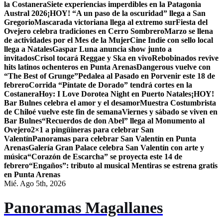
la Costanera
Siete experiencias imperdibles en la Patagonia
Austral 2026
¡HOY! “A un paso de la oscuridad” llega a San
Gregorio
Mascarada victoriana llega al extremo sur
Fiesta del
Ovejero celebra tradiciones en Cerro Sombrero
Marzo se llena
de actividades por el Mes de la Mujer
Cine Indie con sello local
llega a Natales
Gaspar Luna anuncia show junto a
invitados
Crisol tocará Reggae y Ska en vivo
Rebobinados revive
hits latinos ochenteros en Punta Arenas
Dangerous vuelve con
“The Best of Grunge”
Pedalea al Pasado en Porvenir este 18 de
febrero
Corrida “Píntate de Dorado” tendrá cortes en la
Costanera
Hoy: I Love Dorotea Night en Puerto Natales
¡HOY!
Bar Bulnes celebra el amor y el desamor
Muestra Costumbrista
de Chiloé vuelve este fin de semana
Viernes y sábado se viven en
Bar Bulnes
“Recuerdos de don Abel” llega al Monumento al
Ovejero
2×1 a pingüineras para celebrar San
Valentín
Panoramas para celebrar San Valentín en Punta
Arenas
Galería Gran Palace celebra San Valentín con arte y
música
“Corazón de Escarcha” se proyecta este 14 de
febrero
“Engaños”: tributo al musical Mentiras se estrena gratis
en Punta Arenas
Mié. Ago 5th, 2026
Panoramas Magallanes