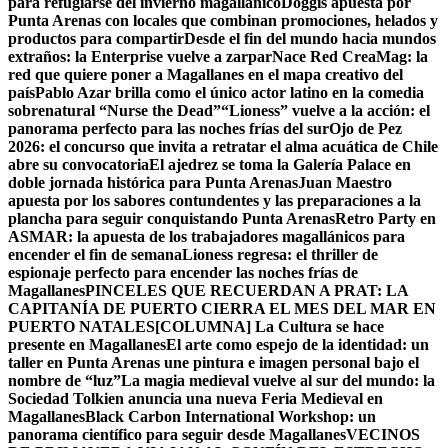
para refugiarse del invierno magallánico
Doggis apuesta por
Punta Arenas con locales que combinan promociones, helados y
productos para compartir
Desde el fin del mundo hacia mundos
extraños: la Enterprise vuelve a zarpar
Nace Red CreaMag: la
red que quiere poner a Magallanes en el mapa creativo del
país
Pablo Azar brilla como el único actor latino en la comedia
sobrenatural “Nurse the Dead”
“Lioness” vuelve a la acción: el
panorama perfecto para las noches frías del sur
Ojo de Pez
2026: el concurso que invita a retratar el alma acuática de Chile
abre su convocatoria
El ajedrez se toma la Galería Palace en
doble jornada histórica para Punta Arenas
Juan Maestro
apuesta por los sabores contundentes y las preparaciones a la
plancha para seguir conquistando Punta Arenas
Retro Party en
ASMAR: la apuesta de los trabajadores magallánicos para
encender el fin de semana
Lioness regresa: el thriller de
espionaje perfecto para encender las noches frías de
Magallanes
PINCELES QUE RECUERDAN A PRAT: LA
CAPITANÍA DE PUERTO CIERRA EL MES DEL MAR EN
PUERTO NATALES
[COLUMNA] La Cultura se hace
presente en Magallanes
El arte como espejo de la identidad: un
taller en Punta Arenas une pintura e imagen personal bajo el
nombre de “luz”
La magia medieval vuelve al sur del mundo: la
Sociedad Tolkien anuncia una nueva Feria Medieval en
Magallanes
Black Carbon International Workshop: un
panorama científico para seguir desde Magallanes
VECINOS