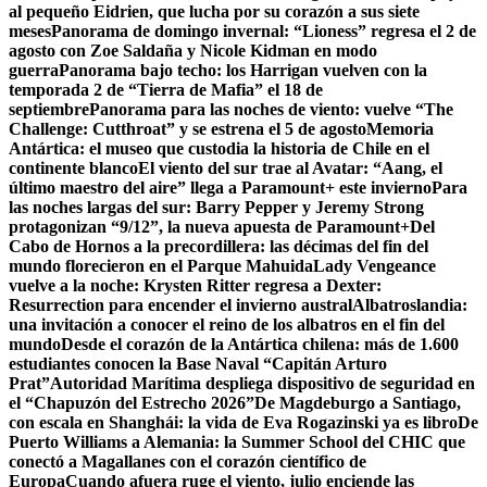
al pequeño Eidrien, que lucha por su corazón a sus siete
meses
Panorama de domingo invernal: “Lioness” regresa el 2 de
agosto con Zoe Saldaña y Nicole Kidman en modo
guerra
Panorama bajo techo: los Harrigan vuelven con la
temporada 2 de “Tierra de Mafia” el 18 de
septiembre
Panorama para las noches de viento: vuelve “The
Challenge: Cutthroat” y se estrena el 5 de agosto
Memoria
Antártica: el museo que custodia la historia de Chile en el
continente blanco
El viento del sur trae al Avatar: “Aang, el
último maestro del aire” llega a Paramount+ este invierno
Para
las noches largas del sur: Barry Pepper y Jeremy Strong
protagonizan “9/12”, la nueva apuesta de Paramount+
Del
Cabo de Hornos a la precordillera: las décimas del fin del
mundo florecieron en el Parque Mahuida
Lady Vengeance
vuelve a la noche: Krysten Ritter regresa a Dexter:
Resurrection para encender el invierno austral
Albatroslandia:
una invitación a conocer el reino de los albatros en el fin del
mundo
Desde el corazón de la Antártica chilena: más de 1.600
estudiantes conocen la Base Naval “Capitán Arturo
Prat”
Autoridad Marítima despliega dispositivo de seguridad en
el “Chapuzón del Estrecho 2026”
De Magdeburgo a Santiago,
con escala en Shanghái: la vida de Eva Rogazinski ya es libro
De
Puerto Williams a Alemania: la Summer School del CHIC que
conectó a Magallanes con el corazón científico de
Europa
Cuando afuera ruge el viento, julio enciende las