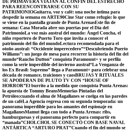
DE PRIMAVERA VIAJAN AL CONFÍN DEL ESTRECHO
PARA REENCONTRARSE CON SU
PATRIMONIO
Guitarra, voz y café: una noche íntima para
despedir la semana en ARTE90
Cine Star como refugio: lo que
se viene en la pantalla grande de Punta Arenas
Este fin de
semana: Casa Morada abre sus puertas por el Día del
Patrimonio
La voz más austral del mundo: Ángel Concha, el
niño reportero de Puerto Toro que invita a conocer el
patrimonio del fin del mundo
Lectura recomendada para el
otoño austral: “Occidente imperecedero”
“Descubriendo Puerto
Williams”: un juego de mesa para recorrer la historia del fin del
mundo
“Rancho Dutton” conquista Paramount+ y se perfila
como la serie imperdible del invierno austral
“La Venganza de
los Ex Brasil: Supremo” llega a Paramount+ para celebrar una
década de romance, traiciones y caos
BRUJAS Y RITUALES
SE APODERAN DE PLUTO TV CON “HOUSE OF
HORROR”
El burrito a la medida que conquista Punta Arenas:
la apuesta de Tommy Beans
Memorias Pintadas del
Petróleo:cuando el alma de Magallanes se cuelga en las paredes
de un café
La Agencia regresa con su segunda temporada: un
panorama imperdible para los amantes del espionaje en
Magallanes
Mamut llega con todo a Punta Arenas: ribs,
hamburguesas y el panorama perfecto para compartir en
“manada”
CHOLCHOL SE CONECTÓ CON BASE NAVAL
ANTÁRTICA “ARTURO PRAT”
Cuando el fin del mundo se