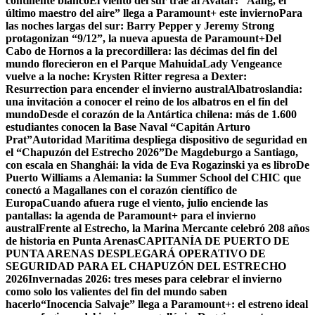
continente blanco
El viento del sur trae al Avatar: “Aang, el
último maestro del aire” llega a Paramount+ este invierno
Para
las noches largas del sur: Barry Pepper y Jeremy Strong
protagonizan “9/12”, la nueva apuesta de Paramount+
Del
Cabo de Hornos a la precordillera: las décimas del fin del
mundo florecieron en el Parque Mahuida
Lady Vengeance
vuelve a la noche: Krysten Ritter regresa a Dexter:
Resurrection para encender el invierno austral
Albatroslandia:
una invitación a conocer el reino de los albatros en el fin del
mundo
Desde el corazón de la Antártica chilena: más de 1.600
estudiantes conocen la Base Naval “Capitán Arturo
Prat”
Autoridad Marítima despliega dispositivo de seguridad en
el “Chapuzón del Estrecho 2026”
De Magdeburgo a Santiago,
con escala en Shanghái: la vida de Eva Rogazinski ya es libro
De
Puerto Williams a Alemania: la Summer School del CHIC que
conectó a Magallanes con el corazón científico de
Europa
Cuando afuera ruge el viento, julio enciende las
pantallas: la agenda de Paramount+ para el invierno
austral
Frente al Estrecho, la Marina Mercante celebró 208 años
de historia en Punta Arenas
CAPITANÍA DE PUERTO DE
PUNTA ARENAS DESPLEGARÁ OPERATIVO DE
SEGURIDAD PARA EL CHAPUZÓN DEL ESTRECHO
2026
Invernadas 2026: tres meses para celebrar el invierno
como solo los valientes del fin del mundo saben
hacerlo
“Inocencia Salvaje” llega a Paramount+: el estreno ideal