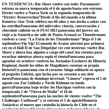
Skip
EN TENDENCIA:
Río Shore vuelve con todo: Paramount+
to
estrena su nueva temporada el 6 de agosto
Anota este estreno:
content
Dexter vuelve a Nueva York en la segunda temporada de
“Dexter: Resurrection”
Desde el fin del mundo a la última
frontera: Star Trek celebra sus 60 años y nos invita a soñar con
las estrellas
Panorama del miércoles: ciencia, conversación y
chocolate caliente en el INACH
El panorama del jueves: un
viaje a la Antártica sin salir de Punta Arenas
Los Thundermans
vuelven a casa: “La Furia de los Thundermans” llega el 3 de
septiembre
¡Yip Yip! El mundo de Avatar aterrizó por primera
vez en el Hall H de San Diego
Qué ver este invierno: vuelve Río
Shore y ahora hay alguien a cargo del caos
Cien cuentos para
escuchar mientras afuera sopla el viento
Panorama para
agendar en octubre: vuelven las Jornadas Escolares de Historia
Regional, donde los niños de Magallanes cuentan su propia
historia
Un panorama con el corazón: bingo solidario en apoyo
al pequeño Eidrien, que lucha por su corazón a sus siete
meses
Panorama de domingo invernal: “Lioness” regresa el 2 de
agosto con Zoe Saldaña y Nicole Kidman en modo
guerra
Panorama bajo techo: los Harrigan vuelven con la
temporada 2 de “Tierra de Mafia” el 18 de
septiembre
Panorama para las noches de viento: vuelve “The
Challenge: Cutthroat” y se estrena el 5 de agosto
Memoria
Antártica: el museo que custodia la historia de Chile en el