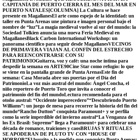
CAPITANÍA DE PUERTO CIERRA EL MES DEL MAR EN
PUERTO NATALES
[COLUMNA] La Cultura se hace
presente en Magallanes
El arte como espejo de la identidad: un
taller en Punta Arenas une pintura e imagen personal bajo el
nombre de “luz”
La magia medieval vuelve al sur del mundo: la
Sociedad Tolkien anuncia una nueva Feria Medieval en
Magallanes
Black Carbon International Workshop: un
panorama científico para seguir desde Magallanes
VECINOS
DE PRIMAVERA VIAJAN AL CONFÍN DEL ESTRECHO
PARA REENCONTRARSE CON SU
PATRIMONIO
Guitarra, voz y café: una noche íntima para
despedir la semana en ARTE90
Cine Star como refugio: lo que
se viene en la pantalla grande de Punta Arenas
Este fin de
semana: Casa Morada abre sus puertas por el Día del
Patrimonio
La voz más austral del mundo: Ángel Concha, el
niño reportero de Puerto Toro que invita a conocer el
patrimonio del fin del mundo
Lectura recomendada para el
otoño austral: “Occidente imperecedero”
“Descubriendo Puerto
Williams”: un juego de mesa para recorrer la historia del fin del
mundo
“Rancho Dutton” conquista Paramount+ y se perfila
como la serie imperdible del invierno austral
“La Venganza de
los Ex Brasil: Supremo” llega a Paramount+ para celebrar una
década de romance, traiciones y caos
BRUJAS Y RITUALES
SE APODERAN DE PLUTO TV CON “HOUSE OF
HORROR”
El burrito a la medida que conquista Punta Arenas: