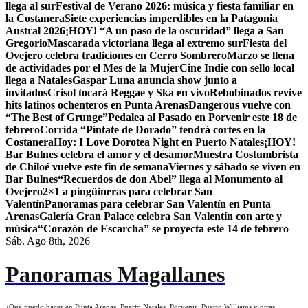
llega al sur
Festival de Verano 2026: música y fiesta familiar en
la Costanera
Siete experiencias imperdibles en la Patagonia
Austral 2026
¡HOY! “A un paso de la oscuridad” llega a San
Gregorio
Mascarada victoriana llega al extremo sur
Fiesta del
Ovejero celebra tradiciones en Cerro Sombrero
Marzo se llena
de actividades por el Mes de la Mujer
Cine Indie con sello local
llega a Natales
Gaspar Luna anuncia show junto a
invitados
Crisol tocará Reggae y Ska en vivo
Rebobinados revive
hits latinos ochenteros en Punta Arenas
Dangerous vuelve con
“The Best of Grunge”
Pedalea al Pasado en Porvenir este 18 de
febrero
Corrida “Píntate de Dorado” tendrá cortes en la
Costanera
Hoy: I Love Dorotea Night en Puerto Natales
¡HOY!
Bar Bulnes celebra el amor y el desamor
Muestra Costumbrista
de Chiloé vuelve este fin de semana
Viernes y sábado se viven en
Bar Bulnes
“Recuerdos de don Abel” llega al Monumento al
Ovejero
2×1 a pingüineras para celebrar San
Valentín
Panoramas para celebrar San Valentín en Punta
Arenas
Galería Gran Palace celebra San Valentín con arte y
música
“Corazón de Escarcha” se proyecta este 14 de febrero
Sáb. Ago 8th, 2026
Panoramas Magallanes
¿Qué puedo hacer en Punta Arenas, Puerto Natales, Porvenir, Puerto Williams y otras