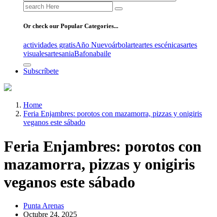
Search
for:
Or check our Popular Categories...
actividades gratis
Año Nuevo
árbol
arte
artes escénicas
artes
visuales
artesania
Bafona
baile
Subscríbete
Home
Feria Enjambres: porotos con mazamorra, pizzas y onigiris
veganos este sábado
Feria Enjambres: porotos con
mazamorra, pizzas y onigiris
veganos este sábado
Punta Arenas
Octubre 24, 2025