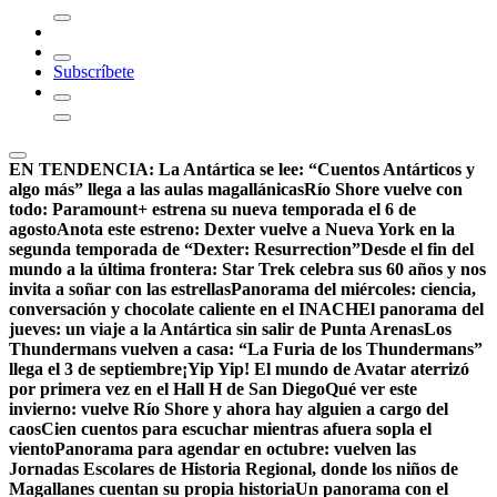
Subscríbete
EN TENDENCIA:
La Antártica se lee: “Cuentos Antárticos y
algo más” llega a las aulas magallánicas
Río Shore vuelve con
todo: Paramount+ estrena su nueva temporada el 6 de
agosto
Anota este estreno: Dexter vuelve a Nueva York en la
segunda temporada de “Dexter: Resurrection”
Desde el fin del
mundo a la última frontera: Star Trek celebra sus 60 años y nos
invita a soñar con las estrellas
Panorama del miércoles: ciencia,
conversación y chocolate caliente en el INACH
El panorama del
jueves: un viaje a la Antártica sin salir de Punta Arenas
Los
Thundermans vuelven a casa: “La Furia de los Thundermans”
llega el 3 de septiembre
¡Yip Yip! El mundo de Avatar aterrizó
por primera vez en el Hall H de San Diego
Qué ver este
invierno: vuelve Río Shore y ahora hay alguien a cargo del
caos
Cien cuentos para escuchar mientras afuera sopla el
viento
Panorama para agendar en octubre: vuelven las
Jornadas Escolares de Historia Regional, donde los niños de
Magallanes cuentan su propia historia
Un panorama con el