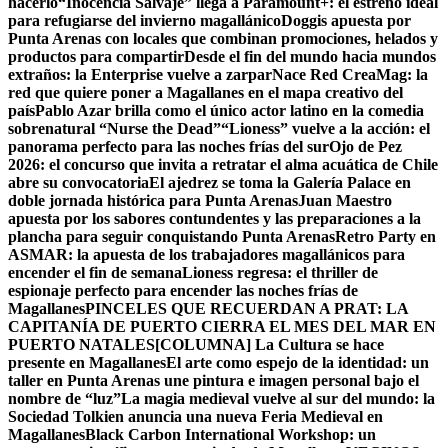
hacerlo
“Inocencia Salvaje” llega a Paramount+: el estreno ideal
para refugiarse del invierno magallánico
Doggis apuesta por
Punta Arenas con locales que combinan promociones, helados y
productos para compartir
Desde el fin del mundo hacia mundos
extraños: la Enterprise vuelve a zarpar
Nace Red CreaMag: la
red que quiere poner a Magallanes en el mapa creativo del
país
Pablo Azar brilla como el único actor latino en la comedia
sobrenatural “Nurse the Dead”
“Lioness” vuelve a la acción: el
panorama perfecto para las noches frías del sur
Ojo de Pez
2026: el concurso que invita a retratar el alma acuática de Chile
abre su convocatoria
El ajedrez se toma la Galería Palace en
doble jornada histórica para Punta Arenas
Juan Maestro
apuesta por los sabores contundentes y las preparaciones a la
plancha para seguir conquistando Punta Arenas
Retro Party en
ASMAR: la apuesta de los trabajadores magallánicos para
encender el fin de semana
Lioness regresa: el thriller de
espionaje perfecto para encender las noches frías de
Magallanes
PINCELES QUE RECUERDAN A PRAT: LA
CAPITANÍA DE PUERTO CIERRA EL MES DEL MAR EN
PUERTO NATALES
[COLUMNA] La Cultura se hace
presente en Magallanes
El arte como espejo de la identidad: un
taller en Punta Arenas une pintura e imagen personal bajo el
nombre de “luz”
La magia medieval vuelve al sur del mundo: la
Sociedad Tolkien anuncia una nueva Feria Medieval en
Magallanes
Black Carbon International Workshop: un