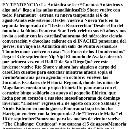
Skip
EN TENDENCIA:
La Antártica se lee: “Cuentos Antárticos y
to
algo más” llega a las aulas magallánicas
Río Shore vuelve con
content
todo: Paramount+ estrena su nueva temporada el 6 de
agosto
Anota este estreno: Dexter vuelve a Nueva York en la
segunda temporada de “Dexter: Resurrection”
Desde el fin del
mundo a la última frontera: Star Trek celebra sus 60 años y nos
invita a soñar con las estrellas
Panorama del miércoles: ciencia,
conversación y chocolate caliente en el INACH
El panorama del
jueves: un viaje a la Antártica sin salir de Punta Arenas
Los
Thundermans vuelven a casa: “La Furia de los Thundermans”
llega el 3 de septiembre
¡Yip Yip! El mundo de Avatar aterrizó
por primera vez en el Hall H de San Diego
Qué ver este
invierno: vuelve Río Shore y ahora hay alguien a cargo del
caos
Cien cuentos para escuchar mientras afuera sopla el
viento
Panorama para agendar en octubre: vuelven las
Jornadas Escolares de Historia Regional, donde los niños de
Magallanes cuentan su propia historia
Un panorama con el
corazón: bingo solidario en apoyo al pequeño Eidrien, que
lucha por su corazón a sus siete meses
Panorama de domingo
invernal: “Lioness” regresa el 2 de agosto con Zoe Saldaña y
Nicole Kidman en modo guerra
Panorama bajo techo: los
Harrigan vuelven con la temporada 2 de “Tierra de Mafia” el
18 de septiembre
Panorama para las noches de viento: vuelve
“The Challenge: Cutthroat” y se estrena el 5 de agosto
Memoria