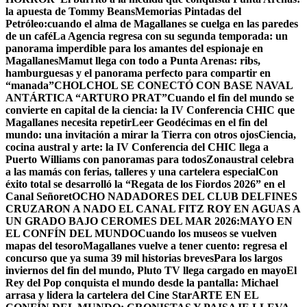
la apuesta de Tommy Beans
Memorias Pintadas del
Petróleo:cuando el alma de Magallanes se cuelga en las paredes
de un café
La Agencia regresa con su segunda temporada: un
panorama imperdible para los amantes del espionaje en
Magallanes
Mamut llega con todo a Punta Arenas: ribs,
hamburguesas y el panorama perfecto para compartir en
“manada”
CHOLCHOL SE CONECTÓ CON BASE NAVAL
ANTÁRTICA “ARTURO PRAT”
Cuando el fin del mundo se
convierte en capital de la ciencia: la IV Conferencia CHIC que
Magallanes necesita repetir
Leer Geodécimas en el fin del
mundo: una invitación a mirar la Tierra con otros ojos
Ciencia,
cocina austral y arte: la IV Conferencia del CHIC llega a
Puerto Williams con panoramas para todos
Zonaustral celebra
a las mamás con ferias, talleres y una cartelera especial
Con
éxito total se desarrolló la “Regata de los Fiordos 2026” en el
Canal Señoret
OCHO NADADORES DEL CLUB DELFINES
CRUZARON A NADO EL CANAL FITZ ROY EN AGUAS A
UN GRADO BAJO CERO
MES DEL MAR 2026:MAYO EN
EL CONFÍN DEL MUNDO
Cuando los museos se vuelven
mapas del tesoro
Magallanes vuelve a tener cuento: regresa el
concurso que ya suma 39 mil historias breves
Para los largos
inviernos del fin del mundo, Pluto TV llega cargado en mayo
El
Rey del Pop conquista el mundo desde la pantalla: Michael
arrasa y lidera la cartelera del Cine Star
ARTE EN EL