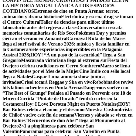
CONFÍN DEL MUNDO: CRONISTAS Y PAISAJE LLEVA
LA HISTORIA MAGALLÁNICA A LOS ESPACIOS
COTIDIANOS
Estrenos de cine en Punta Arenas: terror,
animación y drama histórico
Electrónica y escena drag se toman
el Centro Cultural
Taller de ciencias para niños: último
laboratorio antes del regreso a clases
Conversatorio rescata
memorias comunitarias de Río Seco
Pokémon Day y premios
cierran el verano en Zonaustral
Carnaval Ruta de los Mares
llega al sur
Festival de Verano 2026: música y fiesta familiar en
la Costanera
Siete experiencias imperdibles en la Patagonia
Austral 2026
¡HOY! “A un paso de la oscuridad” llega a San
Gregorio
Mascarada victoriana llega al extremo sur
Fiesta del
Ovejero celebra tradiciones en Cerro Sombrero
Marzo se llena
de actividades por el Mes de la Mujer
Cine Indie con sello local
llega a Natales
Gaspar Luna anuncia show junto a
invitados
Crisol tocará Reggae y Ska en vivo
Rebobinados revive
hits latinos ochenteros en Punta Arenas
Dangerous vuelve con
“The Best of Grunge”
Pedalea al Pasado en Porvenir este 18 de
febrero
Corrida “Píntate de Dorado” tendrá cortes en la
Costanera
Hoy: I Love Dorotea Night en Puerto Natales
¡HOY!
Bar Bulnes celebra el amor y el desamor
Muestra Costumbrista
de Chiloé vuelve este fin de semana
Viernes y sábado se viven en
Bar Bulnes
“Recuerdos de don Abel” llega al Monumento al
Ovejero
2×1 a pingüineras para celebrar San
Valentín
Panoramas para celebrar San Valentín en Punta