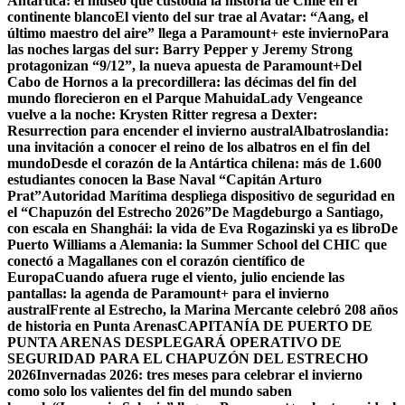
Antártica: el museo que custodia la historia de Chile en el
continente blanco
El viento del sur trae al Avatar: “Aang, el
último maestro del aire” llega a Paramount+ este invierno
Para
las noches largas del sur: Barry Pepper y Jeremy Strong
protagonizan “9/12”, la nueva apuesta de Paramount+
Del
Cabo de Hornos a la precordillera: las décimas del fin del
mundo florecieron en el Parque Mahuida
Lady Vengeance
vuelve a la noche: Krysten Ritter regresa a Dexter:
Resurrection para encender el invierno austral
Albatroslandia:
una invitación a conocer el reino de los albatros en el fin del
mundo
Desde el corazón de la Antártica chilena: más de 1.600
estudiantes conocen la Base Naval “Capitán Arturo
Prat”
Autoridad Marítima despliega dispositivo de seguridad en
el “Chapuzón del Estrecho 2026”
De Magdeburgo a Santiago,
con escala en Shanghái: la vida de Eva Rogazinski ya es libro
De
Puerto Williams a Alemania: la Summer School del CHIC que
conectó a Magallanes con el corazón científico de
Europa
Cuando afuera ruge el viento, julio enciende las
pantallas: la agenda de Paramount+ para el invierno
austral
Frente al Estrecho, la Marina Mercante celebró 208 años
de historia en Punta Arenas
CAPITANÍA DE PUERTO DE
PUNTA ARENAS DESPLEGARÁ OPERATIVO DE
SEGURIDAD PARA EL CHAPUZÓN DEL ESTRECHO
2026
Invernadas 2026: tres meses para celebrar el invierno
como solo los valientes del fin del mundo saben