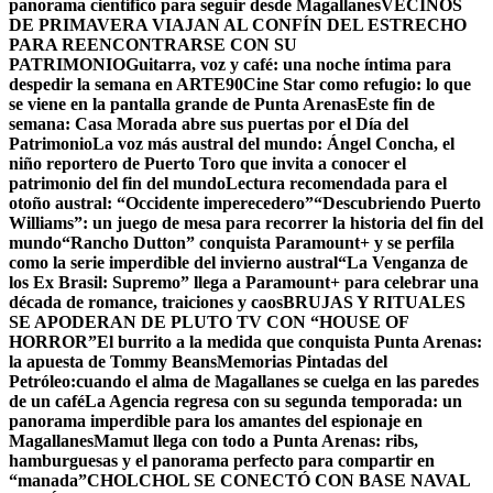
panorama científico para seguir desde Magallanes
VECINOS
DE PRIMAVERA VIAJAN AL CONFÍN DEL ESTRECHO
PARA REENCONTRARSE CON SU
PATRIMONIO
Guitarra, voz y café: una noche íntima para
despedir la semana en ARTE90
Cine Star como refugio: lo que
se viene en la pantalla grande de Punta Arenas
Este fin de
semana: Casa Morada abre sus puertas por el Día del
Patrimonio
La voz más austral del mundo: Ángel Concha, el
niño reportero de Puerto Toro que invita a conocer el
patrimonio del fin del mundo
Lectura recomendada para el
otoño austral: “Occidente imperecedero”
“Descubriendo Puerto
Williams”: un juego de mesa para recorrer la historia del fin del
mundo
“Rancho Dutton” conquista Paramount+ y se perfila
como la serie imperdible del invierno austral
“La Venganza de
los Ex Brasil: Supremo” llega a Paramount+ para celebrar una
década de romance, traiciones y caos
BRUJAS Y RITUALES
SE APODERAN DE PLUTO TV CON “HOUSE OF
HORROR”
El burrito a la medida que conquista Punta Arenas:
la apuesta de Tommy Beans
Memorias Pintadas del
Petróleo:cuando el alma de Magallanes se cuelga en las paredes
de un café
La Agencia regresa con su segunda temporada: un
panorama imperdible para los amantes del espionaje en
Magallanes
Mamut llega con todo a Punta Arenas: ribs,
hamburguesas y el panorama perfecto para compartir en
“manada”
CHOLCHOL SE CONECTÓ CON BASE NAVAL