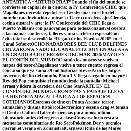
ANTÁRTICA “ARTURO PRAT”
Cuando el fin del mundo se
convierte en capital de la ciencia: la IV Conferencia CHIC que
Magallanes necesita repetir
Leer Geodécimas en el fin del
mundo: una invitación a mirar la Tierra con otros ojos
Ciencia,
cocina austral y arte: la IV Conferencia del CHIC llega a
Puerto Williams con panoramas para todos
Zonaustral celebra
a las mamás con ferias, talleres y una cartelera especial
Con
éxito total se desarrolló la “Regata de los Fiordos 2026” en el
Canal Señoret
OCHO NADADORES DEL CLUB DELFINES
CRUZARON A NADO EL CANAL FITZ ROY EN AGUAS A
UN GRADO BAJO CERO
MES DEL MAR 2026:MAYO EN
EL CONFÍN DEL MUNDO
Cuando los museos se vuelven
mapas del tesoro
Magallanes vuelve a tener cuento: regresa el
concurso que ya suma 39 mil historias breves
Para los largos
inviernos del fin del mundo, Pluto TV llega cargado en mayo
El
Rey del Pop conquista el mundo desde la pantalla: Michael
arrasa y lidera la cartelera del Cine Star
ARTE EN EL
CONFÍN DEL MUNDO: CRONISTAS Y PAISAJE LLEVA
LA HISTORIA MAGALLÁNICA A LOS ESPACIOS
COTIDIANOS
Estrenos de cine en Punta Arenas: terror,
animación y drama histórico
Electrónica y escena drag se toman
el Centro Cultural
Taller de ciencias para niños: último
laboratorio antes del regreso a clases
Conversatorio rescata
memorias comunitarias de Río Seco
Pokémon Day y premios
cierran el verano en Zonaustral
Carnaval Ruta de los Mares