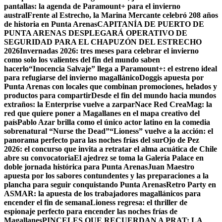
pantallas: la agenda de Paramount+ para el invierno
austral
Frente al Estrecho, la Marina Mercante celebró 208 años
de historia en Punta Arenas
CAPITANÍA DE PUERTO DE
PUNTA ARENAS DESPLEGARÁ OPERATIVO DE
SEGURIDAD PARA EL CHAPUZÓN DEL ESTRECHO
2026
Invernadas 2026: tres meses para celebrar el invierno
como solo los valientes del fin del mundo saben
hacerlo
“Inocencia Salvaje” llega a Paramount+: el estreno ideal
para refugiarse del invierno magallánico
Doggis apuesta por
Punta Arenas con locales que combinan promociones, helados y
productos para compartir
Desde el fin del mundo hacia mundos
extraños: la Enterprise vuelve a zarpar
Nace Red CreaMag: la
red que quiere poner a Magallanes en el mapa creativo del
país
Pablo Azar brilla como el único actor latino en la comedia
sobrenatural “Nurse the Dead”
“Lioness” vuelve a la acción: el
panorama perfecto para las noches frías del sur
Ojo de Pez
2026: el concurso que invita a retratar el alma acuática de Chile
abre su convocatoria
El ajedrez se toma la Galería Palace en
doble jornada histórica para Punta Arenas
Juan Maestro
apuesta por los sabores contundentes y las preparaciones a la
plancha para seguir conquistando Punta Arenas
Retro Party en
ASMAR: la apuesta de los trabajadores magallánicos para
encender el fin de semana
Lioness regresa: el thriller de
espionaje perfecto para encender las noches frías de
Magallanes
PINCELES QUE RECUERDAN A PRAT: LA