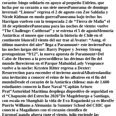
corazón: bingo solidario en apoyo al pequeño Eidrien, que
lucha por su corazón a sus siete meses
Panorama de domingo
invernal: “Lioness” regresa el 2 de agosto con Zoe Saldaña y
Nicole Kidman en modo guerra
Panorama bajo techo: los
Harrigan vuelven con la temporada 2 de “Tierra de Mafia” el
18 de septiembre
Panorama para las noches de viento: vuelve
“The Challenge: Cutthroat” y se estrena el 5 de agosto
Memoria
Antártica: el museo que custodia la historia de Chile en el
continente blanco
El viento del sur trae al Avatar: “Aang, el
último maestro del aire” llega a Paramount+ este invierno
Para
las noches largas del sur: Barry Pepper y Jeremy Strong
protagonizan “9/12”, la nueva apuesta de Paramount+
Del
Cabo de Hornos a la precordillera: las décimas del fin del
mundo florecieron en el Parque Mahuida
Lady Vengeance
vuelve a la noche: Krysten Ritter regresa a Dexter:
Resurrection para encender el invierno austral
Albatroslandia:
una invitación a conocer el reino de los albatros en el fin del
mundo
Desde el corazón de la Antártica chilena: más de 1.600
estudiantes conocen la Base Naval “Capitán Arturo
Prat”
Autoridad Marítima despliega dispositivo de seguridad en
el “Chapuzón del Estrecho 2026”
De Magdeburgo a Santiago,
con escala en Shanghái: la vida de Eva Rogazinski ya es libro
De
Puerto Williams a Alemania: la Summer School del CHIC que
conectó a Magallanes con el corazón científico de
Europa
Cuando afuera ruge el viento, julio enciende las