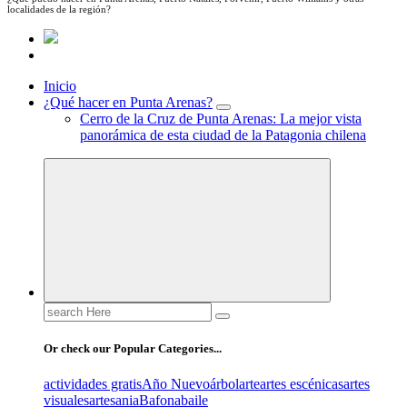
localidades de la región?
Inicio
¿Qué hacer en Punta Arenas?
Cerro de la Cruz de Punta Arenas: La mejor vista
panorámica de esta ciudad de la Patagonia chilena
Search
for:
Or check our Popular Categories...
actividades gratis
Año Nuevo
árbol
arte
artes escénicas
artes
visuales
artesania
Bafona
baile