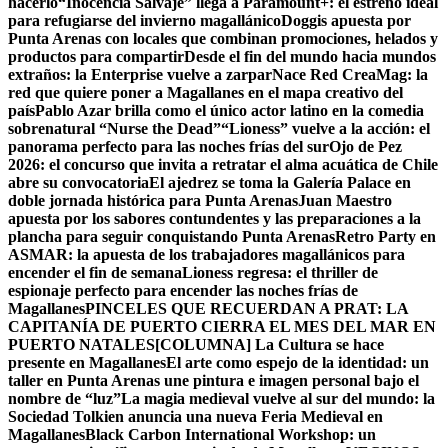
hacerlo
“Inocencia Salvaje” llega a Paramount+: el estreno ideal
para refugiarse del invierno magallánico
Doggis apuesta por
Punta Arenas con locales que combinan promociones, helados y
productos para compartir
Desde el fin del mundo hacia mundos
extraños: la Enterprise vuelve a zarpar
Nace Red CreaMag: la
red que quiere poner a Magallanes en el mapa creativo del
país
Pablo Azar brilla como el único actor latino en la comedia
sobrenatural “Nurse the Dead”
“Lioness” vuelve a la acción: el
panorama perfecto para las noches frías del sur
Ojo de Pez
2026: el concurso que invita a retratar el alma acuática de Chile
abre su convocatoria
El ajedrez se toma la Galería Palace en
doble jornada histórica para Punta Arenas
Juan Maestro
apuesta por los sabores contundentes y las preparaciones a la
plancha para seguir conquistando Punta Arenas
Retro Party en
ASMAR: la apuesta de los trabajadores magallánicos para
encender el fin de semana
Lioness regresa: el thriller de
espionaje perfecto para encender las noches frías de
Magallanes
PINCELES QUE RECUERDAN A PRAT: LA
CAPITANÍA DE PUERTO CIERRA EL MES DEL MAR EN
PUERTO NATALES
[COLUMNA] La Cultura se hace
presente en Magallanes
El arte como espejo de la identidad: un
taller en Punta Arenas une pintura e imagen personal bajo el
nombre de “luz”
La magia medieval vuelve al sur del mundo: la
Sociedad Tolkien anuncia una nueva Feria Medieval en
Magallanes
Black Carbon International Workshop: un