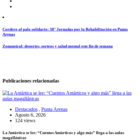
Navegación
Cordero al palo solidario: 38° Jornadas por la Rehabilitación en Punta
Arenas
de
entradas
Zonaustral: deportes, sorteos y salud mental este fin de semana
Publicaciones relacionadas
Destacados
,
Punta Arenas
Agosto 6, 2026
124 views
La Antártica se lee: “Cuentos Antárticos y algo más” llega a las aulas
magallánicas