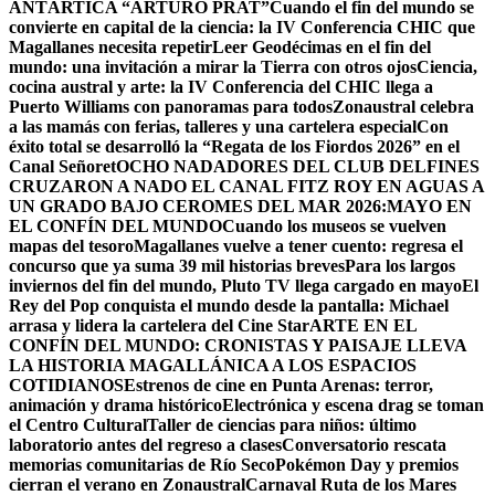
ANTÁRTICA “ARTURO PRAT”
Cuando el fin del mundo se
convierte en capital de la ciencia: la IV Conferencia CHIC que
Magallanes necesita repetir
Leer Geodécimas en el fin del
mundo: una invitación a mirar la Tierra con otros ojos
Ciencia,
cocina austral y arte: la IV Conferencia del CHIC llega a
Puerto Williams con panoramas para todos
Zonaustral celebra
a las mamás con ferias, talleres y una cartelera especial
Con
éxito total se desarrolló la “Regata de los Fiordos 2026” en el
Canal Señoret
OCHO NADADORES DEL CLUB DELFINES
CRUZARON A NADO EL CANAL FITZ ROY EN AGUAS A
UN GRADO BAJO CERO
MES DEL MAR 2026:MAYO EN
EL CONFÍN DEL MUNDO
Cuando los museos se vuelven
mapas del tesoro
Magallanes vuelve a tener cuento: regresa el
concurso que ya suma 39 mil historias breves
Para los largos
inviernos del fin del mundo, Pluto TV llega cargado en mayo
El
Rey del Pop conquista el mundo desde la pantalla: Michael
arrasa y lidera la cartelera del Cine Star
ARTE EN EL
CONFÍN DEL MUNDO: CRONISTAS Y PAISAJE LLEVA
LA HISTORIA MAGALLÁNICA A LOS ESPACIOS
COTIDIANOS
Estrenos de cine en Punta Arenas: terror,
animación y drama histórico
Electrónica y escena drag se toman
el Centro Cultural
Taller de ciencias para niños: último
laboratorio antes del regreso a clases
Conversatorio rescata
memorias comunitarias de Río Seco
Pokémon Day y premios
cierran el verano en Zonaustral
Carnaval Ruta de los Mares