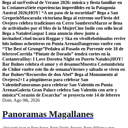
llega al sur
Festival de Verano 2026: música y fiesta familiar en
la Costanera
Siete experiencias imperdibles en la Patagonia
Austral 2026
¡HOY! “A un paso de la oscuridad” llega a San
Gregorio
Mascarada victoriana llega al extremo sur
Fiesta del
Ovejero celebra tradiciones en Cerro Sombrero
Marzo se llena
de actividades por el Mes de la Mujer
Cine Indie con sello local
llega a Natales
Gaspar Luna anuncia show junto a
invitados
Crisol tocará Reggae y Ska en vivo
Rebobinados revive
hits latinos ochenteros en Punta Arenas
Dangerous vuelve con
“The Best of Grunge”
Pedalea al Pasado en Porvenir este 18 de
febrero
Corrida “Píntate de Dorado” tendrá cortes en la
Costanera
Hoy: I Love Dorotea Night en Puerto Natales
¡HOY!
Bar Bulnes celebra el amor y el desamor
Muestra Costumbrista
de Chiloé vuelve este fin de semana
Viernes y sábado se viven en
Bar Bulnes
“Recuerdos de don Abel” llega al Monumento al
Ovejero
2×1 a pingüineras para celebrar San
Valentín
Panoramas para celebrar San Valentín en Punta
Arenas
Galería Gran Palace celebra San Valentín con arte y
música
“Corazón de Escarcha” se proyecta este 14 de febrero
Dom. Ago 9th, 2026
Panoramas Magallanes
¿Qué puedo hacer en Punta Arenas, Puerto Natales, Porvenir, Puerto Williams y otras