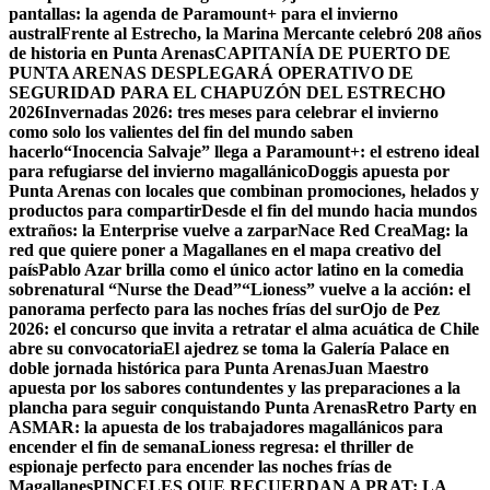
pantallas: la agenda de Paramount+ para el invierno
austral
Frente al Estrecho, la Marina Mercante celebró 208 años
de historia en Punta Arenas
CAPITANÍA DE PUERTO DE
PUNTA ARENAS DESPLEGARÁ OPERATIVO DE
SEGURIDAD PARA EL CHAPUZÓN DEL ESTRECHO
2026
Invernadas 2026: tres meses para celebrar el invierno
como solo los valientes del fin del mundo saben
hacerlo
“Inocencia Salvaje” llega a Paramount+: el estreno ideal
para refugiarse del invierno magallánico
Doggis apuesta por
Punta Arenas con locales que combinan promociones, helados y
productos para compartir
Desde el fin del mundo hacia mundos
extraños: la Enterprise vuelve a zarpar
Nace Red CreaMag: la
red que quiere poner a Magallanes en el mapa creativo del
país
Pablo Azar brilla como el único actor latino en la comedia
sobrenatural “Nurse the Dead”
“Lioness” vuelve a la acción: el
panorama perfecto para las noches frías del sur
Ojo de Pez
2026: el concurso que invita a retratar el alma acuática de Chile
abre su convocatoria
El ajedrez se toma la Galería Palace en
doble jornada histórica para Punta Arenas
Juan Maestro
apuesta por los sabores contundentes y las preparaciones a la
plancha para seguir conquistando Punta Arenas
Retro Party en
ASMAR: la apuesta de los trabajadores magallánicos para
encender el fin de semana
Lioness regresa: el thriller de
espionaje perfecto para encender las noches frías de
Magallanes
PINCELES QUE RECUERDAN A PRAT: LA