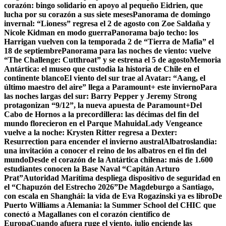
corazón: bingo solidario en apoyo al pequeño Eidrien, que
lucha por su corazón a sus siete meses
Panorama de domingo
invernal: “Lioness” regresa el 2 de agosto con Zoe Saldaña y
Nicole Kidman en modo guerra
Panorama bajo techo: los
Harrigan vuelven con la temporada 2 de “Tierra de Mafia” el
18 de septiembre
Panorama para las noches de viento: vuelve
“The Challenge: Cutthroat” y se estrena el 5 de agosto
Memoria
Antártica: el museo que custodia la historia de Chile en el
continente blanco
El viento del sur trae al Avatar: “Aang, el
último maestro del aire” llega a Paramount+ este invierno
Para
las noches largas del sur: Barry Pepper y Jeremy Strong
protagonizan “9/12”, la nueva apuesta de Paramount+
Del
Cabo de Hornos a la precordillera: las décimas del fin del
mundo florecieron en el Parque Mahuida
Lady Vengeance
vuelve a la noche: Krysten Ritter regresa a Dexter:
Resurrection para encender el invierno austral
Albatroslandia:
una invitación a conocer el reino de los albatros en el fin del
mundo
Desde el corazón de la Antártica chilena: más de 1.600
estudiantes conocen la Base Naval “Capitán Arturo
Prat”
Autoridad Marítima despliega dispositivo de seguridad en
el “Chapuzón del Estrecho 2026”
De Magdeburgo a Santiago,
con escala en Shanghái: la vida de Eva Rogazinski ya es libro
De
Puerto Williams a Alemania: la Summer School del CHIC que
conectó a Magallanes con el corazón científico de
Europa
Cuando afuera ruge el viento, julio enciende las