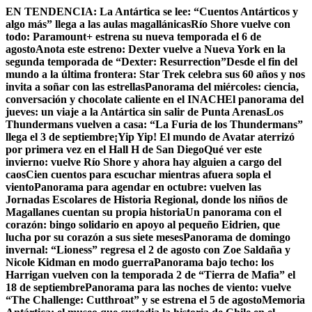
Skip
EN TENDENCIA:
La Antártica se lee: “Cuentos Antárticos y
to
algo más” llega a las aulas magallánicas
Río Shore vuelve con
content
todo: Paramount+ estrena su nueva temporada el 6 de
agosto
Anota este estreno: Dexter vuelve a Nueva York en la
segunda temporada de “Dexter: Resurrection”
Desde el fin del
mundo a la última frontera: Star Trek celebra sus 60 años y nos
invita a soñar con las estrellas
Panorama del miércoles: ciencia,
conversación y chocolate caliente en el INACH
El panorama del
jueves: un viaje a la Antártica sin salir de Punta Arenas
Los
Thundermans vuelven a casa: “La Furia de los Thundermans”
llega el 3 de septiembre
¡Yip Yip! El mundo de Avatar aterrizó
por primera vez en el Hall H de San Diego
Qué ver este
invierno: vuelve Río Shore y ahora hay alguien a cargo del
caos
Cien cuentos para escuchar mientras afuera sopla el
viento
Panorama para agendar en octubre: vuelven las
Jornadas Escolares de Historia Regional, donde los niños de
Magallanes cuentan su propia historia
Un panorama con el
corazón: bingo solidario en apoyo al pequeño Eidrien, que
lucha por su corazón a sus siete meses
Panorama de domingo
invernal: “Lioness” regresa el 2 de agosto con Zoe Saldaña y
Nicole Kidman en modo guerra
Panorama bajo techo: los
Harrigan vuelven con la temporada 2 de “Tierra de Mafia” el
18 de septiembre
Panorama para las noches de viento: vuelve
“The Challenge: Cutthroat” y se estrena el 5 de agosto
Memoria