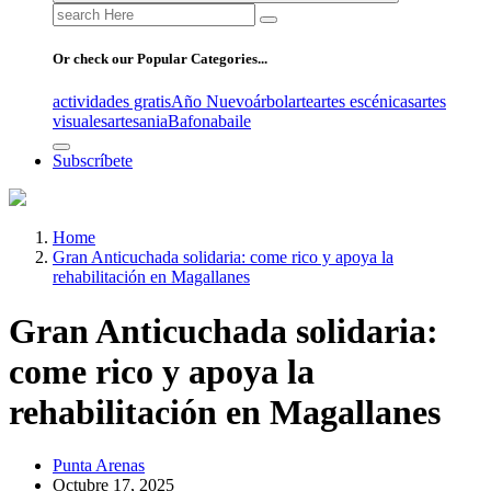
Search
for:
Or check our Popular Categories...
actividades gratis
Año Nuevo
árbol
arte
artes escénicas
artes
visuales
artesania
Bafona
baile
Subscríbete
Home
Gran Anticuchada solidaria: come rico y apoya la
rehabilitación en Magallanes
Gran Anticuchada solidaria:
come rico y apoya la
rehabilitación en Magallanes
Punta Arenas
Octubre 17, 2025