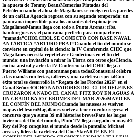
la apuesta de Tommy Beans
Memorias Pintadas del
Petróleo:cuando el alma de Magallanes se cuelga en las paredes
de un café
La Agencia regresa con su segunda temporada: un
panorama imperdible para los amantes del espionaje en
Magallanes
Mamut llega con todo a Punta Arenas: ribs,
hamburguesas y el panorama perfecto para compartir en
“manada”
CHOLCHOL SE CONECTÓ CON BASE NAVAL
ANTÁRTICA “ARTURO PRAT”
Cuando el fin del mundo se
convierte en capital de la ciencia: la IV Conferencia CHIC que
Magallanes necesita repetir
Leer Geodécimas en el fin del
mundo: una invitación a mirar la Tierra con otros ojos
Ciencia,
cocina austral y arte: la IV Conferencia del CHIC llega a
Puerto Williams con panoramas para todos
Zonaustral celebra
a las mamás con ferias, talleres y una cartelera especial
Con
éxito total se desarrolló la “Regata de los Fiordos 2026” en el
Canal Señoret
OCHO NADADORES DEL CLUB DELFINES
CRUZARON A NADO EL CANAL FITZ ROY EN AGUAS A
UN GRADO BAJO CERO
MES DEL MAR 2026:MAYO EN
EL CONFÍN DEL MUNDO
Cuando los museos se vuelven
mapas del tesoro
Magallanes vuelve a tener cuento: regresa el
concurso que ya suma 39 mil historias breves
Para los largos
inviernos del fin del mundo, Pluto TV llega cargado en mayo
El
Rey del Pop conquista el mundo desde la pantalla: Michael
arrasa y lidera la cartelera del Cine Star
ARTE EN EL