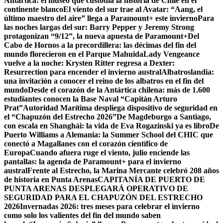
Antártica: el museo que custodia la historia de Chile en el
continente blanco
El viento del sur trae al Avatar: “Aang, el
último maestro del aire” llega a Paramount+ este invierno
Para
las noches largas del sur: Barry Pepper y Jeremy Strong
protagonizan “9/12”, la nueva apuesta de Paramount+
Del
Cabo de Hornos a la precordillera: las décimas del fin del
mundo florecieron en el Parque Mahuida
Lady Vengeance
vuelve a la noche: Krysten Ritter regresa a Dexter:
Resurrection para encender el invierno austral
Albatroslandia:
una invitación a conocer el reino de los albatros en el fin del
mundo
Desde el corazón de la Antártica chilena: más de 1.600
estudiantes conocen la Base Naval “Capitán Arturo
Prat”
Autoridad Marítima despliega dispositivo de seguridad en
el “Chapuzón del Estrecho 2026”
De Magdeburgo a Santiago,
con escala en Shanghái: la vida de Eva Rogazinski ya es libro
De
Puerto Williams a Alemania: la Summer School del CHIC que
conectó a Magallanes con el corazón científico de
Europa
Cuando afuera ruge el viento, julio enciende las
pantallas: la agenda de Paramount+ para el invierno
austral
Frente al Estrecho, la Marina Mercante celebró 208 años
de historia en Punta Arenas
CAPITANÍA DE PUERTO DE
PUNTA ARENAS DESPLEGARÁ OPERATIVO DE
SEGURIDAD PARA EL CHAPUZÓN DEL ESTRECHO
2026
Invernadas 2026: tres meses para celebrar el invierno
como solo los valientes del fin del mundo saben