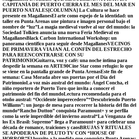
CAPITANÍA DE PUERTO CIERRA EL MES DEL MAR EN
PUERTO NATALES
[COLUMNA] La Cultura se hace
presente en Magallanes
El arte como espejo de la identidad: un
taller en Punta Arenas une pintura e imagen personal bajo el
nombre de “luz”
La magia medieval vuelve al sur del mundo: la
Sociedad Tolkien anuncia una nueva Feria Medieval en
Magallanes
Black Carbon International Workshop: un
panorama científico para seguir desde Magallanes
VECINOS
DE PRIMAVERA VIAJAN AL CONFÍN DEL ESTRECHO
PARA REENCONTRARSE CON SU
PATRIMONIO
Guitarra, voz y café: una noche íntima para
despedir la semana en ARTE90
Cine Star como refugio: lo que
se viene en la pantalla grande de Punta Arenas
Este fin de
semana: Casa Morada abre sus puertas por el Día del
Patrimonio
La voz más austral del mundo: Ángel Concha, el
niño reportero de Puerto Toro que invita a conocer el
patrimonio del fin del mundo
Lectura recomendada para el
otoño austral: “Occidente imperecedero”
“Descubriendo Puerto
Williams”: un juego de mesa para recorrer la historia del fin del
mundo
“Rancho Dutton” conquista Paramount+ y se perfila
como la serie imperdible del invierno austral
“La Venganza de
los Ex Brasil: Supremo” llega a Paramount+ para celebrar una
década de romance, traiciones y caos
BRUJAS Y RITUALES
SE APODERAN DE PLUTO TV CON “HOUSE OF
HORROR”
El burrito a la medida que conquista Punta Arenas: