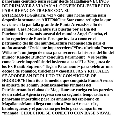
panorama científico para seguir desde Magallanes
VECINOS
DE PRIMAVERA VIAJAN AL CONFÍN DEL ESTRECHO
PARA REENCONTRARSE CON SU
PATRIMONIO
Guitarra, voz y café: una noche íntima para
despedir la semana en ARTE90
Cine Star como refugio: lo que
se viene en la pantalla grande de Punta Arenas
Este fin de
semana: Casa Morada abre sus puertas por el Día del
Patrimonio
La voz más austral del mundo: Ángel Concha, el
niño reportero de Puerto Toro que invita a conocer el
patrimonio del fin del mundo
Lectura recomendada para el
otoño austral: “Occidente imperecedero”
“Descubriendo Puerto
Williams”: un juego de mesa para recorrer la historia del fin del
mundo
“Rancho Dutton” conquista Paramount+ y se perfila
como la serie imperdible del invierno austral
“La Venganza de
los Ex Brasil: Supremo” llega a Paramount+ para celebrar una
década de romance, traiciones y caos
BRUJAS Y RITUALES
SE APODERAN DE PLUTO TV CON “HOUSE OF
HORROR”
El burrito a la medida que conquista Punta Arenas:
la apuesta de Tommy Beans
Memorias Pintadas del
Petróleo:cuando el alma de Magallanes se cuelga en las paredes
de un café
La Agencia regresa con su segunda temporada: un
panorama imperdible para los amantes del espionaje en
Magallanes
Mamut llega con todo a Punta Arenas: ribs,
hamburguesas y el panorama perfecto para compartir en
“manada”
CHOLCHOL SE CONECTÓ CON BASE NAVAL