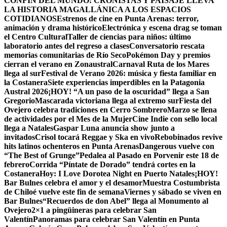
CONFÍN DEL MUNDO: CRONISTAS Y PAISAJE LLEVA
LA HISTORIA MAGALLÁNICA A LOS ESPACIOS
COTIDIANOS
Estrenos de cine en Punta Arenas: terror,
animación y drama histórico
Electrónica y escena drag se toman
el Centro Cultural
Taller de ciencias para niños: último
laboratorio antes del regreso a clases
Conversatorio rescata
memorias comunitarias de Río Seco
Pokémon Day y premios
cierran el verano en Zonaustral
Carnaval Ruta de los Mares
llega al sur
Festival de Verano 2026: música y fiesta familiar en
la Costanera
Siete experiencias imperdibles en la Patagonia
Austral 2026
¡HOY! “A un paso de la oscuridad” llega a San
Gregorio
Mascarada victoriana llega al extremo sur
Fiesta del
Ovejero celebra tradiciones en Cerro Sombrero
Marzo se llena
de actividades por el Mes de la Mujer
Cine Indie con sello local
llega a Natales
Gaspar Luna anuncia show junto a
invitados
Crisol tocará Reggae y Ska en vivo
Rebobinados revive
hits latinos ochenteros en Punta Arenas
Dangerous vuelve con
“The Best of Grunge”
Pedalea al Pasado en Porvenir este 18 de
febrero
Corrida “Píntate de Dorado” tendrá cortes en la
Costanera
Hoy: I Love Dorotea Night en Puerto Natales
¡HOY!
Bar Bulnes celebra el amor y el desamor
Muestra Costumbrista
de Chiloé vuelve este fin de semana
Viernes y sábado se viven en
Bar Bulnes
“Recuerdos de don Abel” llega al Monumento al
Ovejero
2×1 a pingüineras para celebrar San
Valentín
Panoramas para celebrar San Valentín en Punta