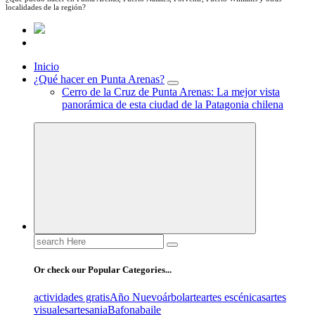
localidades de la región?
Inicio
¿Qué hacer en Punta Arenas?
Cerro de la Cruz de Punta Arenas: La mejor vista
panorámica de esta ciudad de la Patagonia chilena
Search
for:
Or check our Popular Categories...
actividades gratis
Año Nuevo
árbol
arte
artes escénicas
artes
visuales
artesania
Bafona
baile