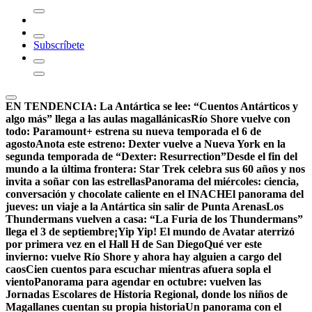
Subscríbete
EN TENDENCIA:
La Antártica se lee: “Cuentos Antárticos y
algo más” llega a las aulas magallánicas
Río Shore vuelve con
todo: Paramount+ estrena su nueva temporada el 6 de
agosto
Anota este estreno: Dexter vuelve a Nueva York en la
segunda temporada de “Dexter: Resurrection”
Desde el fin del
mundo a la última frontera: Star Trek celebra sus 60 años y nos
invita a soñar con las estrellas
Panorama del miércoles: ciencia,
conversación y chocolate caliente en el INACH
El panorama del
jueves: un viaje a la Antártica sin salir de Punta Arenas
Los
Thundermans vuelven a casa: “La Furia de los Thundermans”
llega el 3 de septiembre
¡Yip Yip! El mundo de Avatar aterrizó
por primera vez en el Hall H de San Diego
Qué ver este
invierno: vuelve Río Shore y ahora hay alguien a cargo del
caos
Cien cuentos para escuchar mientras afuera sopla el
viento
Panorama para agendar en octubre: vuelven las
Jornadas Escolares de Historia Regional, donde los niños de
Magallanes cuentan su propia historia
Un panorama con el