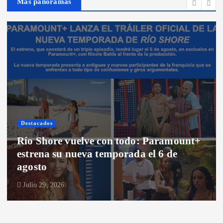
Más panoramas
Destacados
Santiago
aramount+
Anota este estreno: Dexter vuelv
6 de
Nueva York en la segunda temp
“Dexter: Resurrection”
Julio 28, 2026