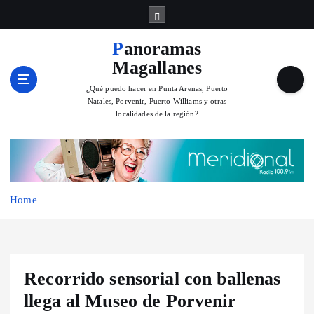
S
k
i
Panoramas
p
Magallanes
t
o
¿Qué puedo hacer en Punta Arenas, Puerto
Natales, Porvenir, Puerto Williams y otras
c
localidades de la región?
o
n
t
e
n
Home
t
Recorrido sensorial con ballenas
llega al Museo de Porvenir