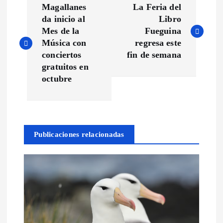
Magallanes
La Feria del
a
da inicio al
Libro
Mes de la
Fueguina
v
Música con
regresa este
conciertos
fin de semana
e
gratuitos en
octubre
g
a
Publicaciones relacionadas
c
i
ó
n