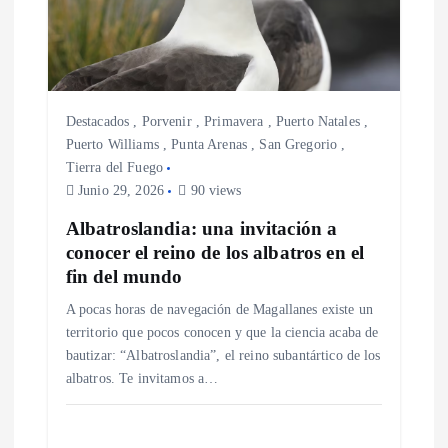
d
e
e
Destacados
,
Porvenir
,
Primavera
,
Puerto Natales
,
Puerto Williams
,
Punta Arenas
,
San Gregorio
,
Tierra del Fuego
n
Junio 29, 2026
90 views
t
Albatroslandia: una invitación a
conocer el reino de los albatros en el
r
fin del mundo
A pocas horas de navegación de Magallanes existe un
a
territorio que pocos conocen y que la ciencia acaba de
bautizar: “Albatroslandia”, el reino subantártico de los
d
albatros. Te invitamos a…
a