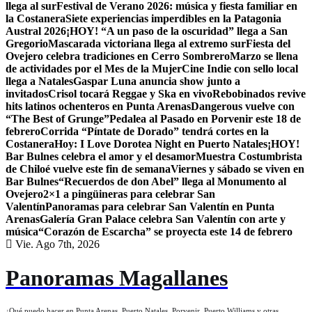
llega al sur
Festival de Verano 2026: música y fiesta familiar en
la Costanera
Siete experiencias imperdibles en la Patagonia
Austral 2026
¡HOY! “A un paso de la oscuridad” llega a San
Gregorio
Mascarada victoriana llega al extremo sur
Fiesta del
Ovejero celebra tradiciones en Cerro Sombrero
Marzo se llena
de actividades por el Mes de la Mujer
Cine Indie con sello local
llega a Natales
Gaspar Luna anuncia show junto a
invitados
Crisol tocará Reggae y Ska en vivo
Rebobinados revive
hits latinos ochenteros en Punta Arenas
Dangerous vuelve con
“The Best of Grunge”
Pedalea al Pasado en Porvenir este 18 de
febrero
Corrida “Píntate de Dorado” tendrá cortes en la
Costanera
Hoy: I Love Dorotea Night en Puerto Natales
¡HOY!
Bar Bulnes celebra el amor y el desamor
Muestra Costumbrista
de Chiloé vuelve este fin de semana
Viernes y sábado se viven en
Bar Bulnes
“Recuerdos de don Abel” llega al Monumento al
Ovejero
2×1 a pingüineras para celebrar San
Valentín
Panoramas para celebrar San Valentín en Punta
Arenas
Galería Gran Palace celebra San Valentín con arte y
música
“Corazón de Escarcha” se proyecta este 14 de febrero
Vie. Ago 7th, 2026
Panoramas Magallanes
¿Qué puedo hacer en Punta Arenas, Puerto Natales, Porvenir, Puerto Williams y otras