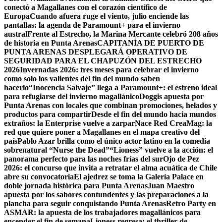
conectó a Magallanes con el corazón científico de
Europa
Cuando afuera ruge el viento, julio enciende las
pantallas: la agenda de Paramount+ para el invierno
austral
Frente al Estrecho, la Marina Mercante celebró 208 años
de historia en Punta Arenas
CAPITANÍA DE PUERTO DE
PUNTA ARENAS DESPLEGARÁ OPERATIVO DE
SEGURIDAD PARA EL CHAPUZÓN DEL ESTRECHO
2026
Invernadas 2026: tres meses para celebrar el invierno
como solo los valientes del fin del mundo saben
hacerlo
“Inocencia Salvaje” llega a Paramount+: el estreno ideal
para refugiarse del invierno magallánico
Doggis apuesta por
Punta Arenas con locales que combinan promociones, helados y
productos para compartir
Desde el fin del mundo hacia mundos
extraños: la Enterprise vuelve a zarpar
Nace Red CreaMag: la
red que quiere poner a Magallanes en el mapa creativo del
país
Pablo Azar brilla como el único actor latino en la comedia
sobrenatural “Nurse the Dead”
“Lioness” vuelve a la acción: el
panorama perfecto para las noches frías del sur
Ojo de Pez
2026: el concurso que invita a retratar el alma acuática de Chile
abre su convocatoria
El ajedrez se toma la Galería Palace en
doble jornada histórica para Punta Arenas
Juan Maestro
apuesta por los sabores contundentes y las preparaciones a la
plancha para seguir conquistando Punta Arenas
Retro Party en
ASMAR: la apuesta de los trabajadores magallánicos para
encender el fin de semana
Lioness regresa: el thriller de