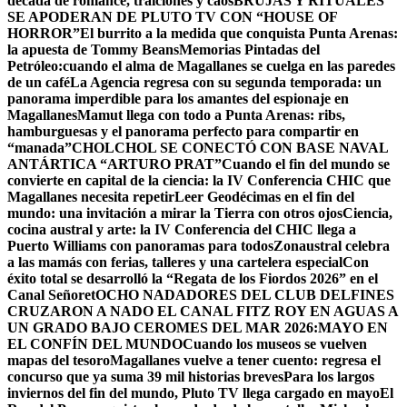
década de romance, traiciones y caos
BRUJAS Y RITUALES
SE APODERAN DE PLUTO TV CON “HOUSE OF
HORROR”
El burrito a la medida que conquista Punta Arenas:
la apuesta de Tommy Beans
Memorias Pintadas del
Petróleo:cuando el alma de Magallanes se cuelga en las paredes
de un café
La Agencia regresa con su segunda temporada: un
panorama imperdible para los amantes del espionaje en
Magallanes
Mamut llega con todo a Punta Arenas: ribs,
hamburguesas y el panorama perfecto para compartir en
“manada”
CHOLCHOL SE CONECTÓ CON BASE NAVAL
ANTÁRTICA “ARTURO PRAT”
Cuando el fin del mundo se
convierte en capital de la ciencia: la IV Conferencia CHIC que
Magallanes necesita repetir
Leer Geodécimas en el fin del
mundo: una invitación a mirar la Tierra con otros ojos
Ciencia,
cocina austral y arte: la IV Conferencia del CHIC llega a
Puerto Williams con panoramas para todos
Zonaustral celebra
a las mamás con ferias, talleres y una cartelera especial
Con
éxito total se desarrolló la “Regata de los Fiordos 2026” en el
Canal Señoret
OCHO NADADORES DEL CLUB DELFINES
CRUZARON A NADO EL CANAL FITZ ROY EN AGUAS A
UN GRADO BAJO CERO
MES DEL MAR 2026:MAYO EN
EL CONFÍN DEL MUNDO
Cuando los museos se vuelven
mapas del tesoro
Magallanes vuelve a tener cuento: regresa el
concurso que ya suma 39 mil historias breves
Para los largos
inviernos del fin del mundo, Pluto TV llega cargado en mayo
El