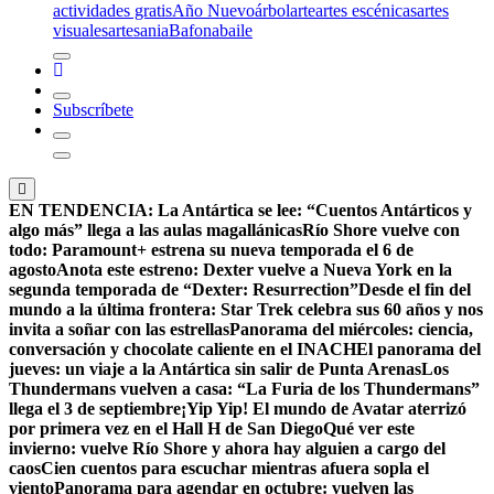
actividades gratis
Año Nuevo
árbol
arte
artes escénicas
artes
visuales
artesania
Bafona
baile
Subscríbete
EN TENDENCIA:
La Antártica se lee: “Cuentos Antárticos y
algo más” llega a las aulas magallánicas
Río Shore vuelve con
todo: Paramount+ estrena su nueva temporada el 6 de
agosto
Anota este estreno: Dexter vuelve a Nueva York en la
segunda temporada de “Dexter: Resurrection”
Desde el fin del
mundo a la última frontera: Star Trek celebra sus 60 años y nos
invita a soñar con las estrellas
Panorama del miércoles: ciencia,
conversación y chocolate caliente en el INACH
El panorama del
jueves: un viaje a la Antártica sin salir de Punta Arenas
Los
Thundermans vuelven a casa: “La Furia de los Thundermans”
llega el 3 de septiembre
¡Yip Yip! El mundo de Avatar aterrizó
por primera vez en el Hall H de San Diego
Qué ver este
invierno: vuelve Río Shore y ahora hay alguien a cargo del
caos
Cien cuentos para escuchar mientras afuera sopla el
viento
Panorama para agendar en octubre: vuelven las