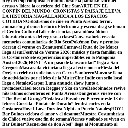
Rey del Pop conquista el mundo desde la pantalla: Michael
arrasa y lidera la cartelera del Cine Star
ARTE EN EL
CONFÍN DEL MUNDO: CRONISTAS Y PAISAJE LLEVA
LA HISTORIA MAGALLÁNICA A LOS ESPACIOS
COTIDIANOS
Estrenos de cine en Punta Arenas: terror,
animación y drama histórico
Electrónica y escena drag se toman
el Centro Cultural
Taller de ciencias para niños: último
laboratorio antes del regreso a clases
Conversatorio rescata
memorias comunitarias de Río Seco
Pokémon Day y premios
cierran el verano en Zonaustral
Carnaval Ruta de los Mares
llega al sur
Festival de Verano 2026: música y fiesta familiar en
la Costanera
Siete experiencias imperdibles en la Patagonia
Austral 2026
¡HOY! “A un paso de la oscuridad” llega a San
Gregorio
Mascarada victoriana llega al extremo sur
Fiesta del
Ovejero celebra tradiciones en Cerro Sombrero
Marzo se llena
de actividades por el Mes de la Mujer
Cine Indie con sello local
llega a Natales
Gaspar Luna anuncia show junto a
invitados
Crisol tocará Reggae y Ska en vivo
Rebobinados revive
hits latinos ochenteros en Punta Arenas
Dangerous vuelve con
“The Best of Grunge”
Pedalea al Pasado en Porvenir este 18 de
febrero
Corrida “Píntate de Dorado” tendrá cortes en la
Costanera
Hoy: I Love Dorotea Night en Puerto Natales
¡HOY!
Bar Bulnes celebra el amor y el desamor
Muestra Costumbrista
de Chiloé vuelve este fin de semana
Viernes y sábado se viven en
Bar Bulnes
“Recuerdos de don Abel” llega al Monumento al