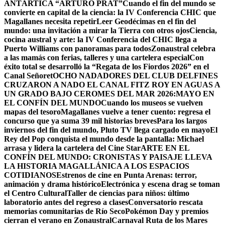
ANTÁRTICA “ARTURO PRAT”
Cuando el fin del mundo se
convierte en capital de la ciencia: la IV Conferencia CHIC que
Magallanes necesita repetir
Leer Geodécimas en el fin del
mundo: una invitación a mirar la Tierra con otros ojos
Ciencia,
cocina austral y arte: la IV Conferencia del CHIC llega a
Puerto Williams con panoramas para todos
Zonaustral celebra
a las mamás con ferias, talleres y una cartelera especial
Con
éxito total se desarrolló la “Regata de los Fiordos 2026” en el
Canal Señoret
OCHO NADADORES DEL CLUB DELFINES
CRUZARON A NADO EL CANAL FITZ ROY EN AGUAS A
UN GRADO BAJO CERO
MES DEL MAR 2026:MAYO EN
EL CONFÍN DEL MUNDO
Cuando los museos se vuelven
mapas del tesoro
Magallanes vuelve a tener cuento: regresa el
concurso que ya suma 39 mil historias breves
Para los largos
inviernos del fin del mundo, Pluto TV llega cargado en mayo
El
Rey del Pop conquista el mundo desde la pantalla: Michael
arrasa y lidera la cartelera del Cine Star
ARTE EN EL
CONFÍN DEL MUNDO: CRONISTAS Y PAISAJE LLEVA
LA HISTORIA MAGALLÁNICA A LOS ESPACIOS
COTIDIANOS
Estrenos de cine en Punta Arenas: terror,
animación y drama histórico
Electrónica y escena drag se toman
el Centro Cultural
Taller de ciencias para niños: último
laboratorio antes del regreso a clases
Conversatorio rescata
memorias comunitarias de Río Seco
Pokémon Day y premios
cierran el verano en Zonaustral
Carnaval Ruta de los Mares