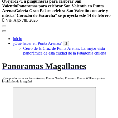
Ovejero
2×1 a pingüineras para celebrar San
Valentín
Panoramas para celebrar San Valentín en Punta
Arenas
Galería Gran Palace celebra San Valentín con arte y
música
“Corazón de Escarcha” se proyecta este 14 de febrero
Vie. Ago 7th, 2026
Inicio
¿Qué hacer en Punta Arenas?
Cerro de la Cruz de Punta Arenas: La mejor vista
panorámica de esta ciudad de la Patagonia chilena
Panoramas Magallanes
¿Qué puedo hacer en Punta Arenas, Puerto Natales, Porvenir, Puerto Williams y otras
localidades de la región?