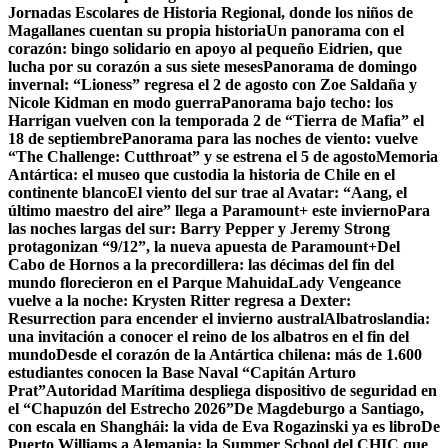
Jornadas Escolares de Historia Regional, donde los niños de
Magallanes cuentan su propia historia
Un panorama con el
corazón: bingo solidario en apoyo al pequeño Eidrien, que
lucha por su corazón a sus siete meses
Panorama de domingo
invernal: “Lioness” regresa el 2 de agosto con Zoe Saldaña y
Nicole Kidman en modo guerra
Panorama bajo techo: los
Harrigan vuelven con la temporada 2 de “Tierra de Mafia” el
18 de septiembre
Panorama para las noches de viento: vuelve
“The Challenge: Cutthroat” y se estrena el 5 de agosto
Memoria
Antártica: el museo que custodia la historia de Chile en el
continente blanco
El viento del sur trae al Avatar: “Aang, el
último maestro del aire” llega a Paramount+ este invierno
Para
las noches largas del sur: Barry Pepper y Jeremy Strong
protagonizan “9/12”, la nueva apuesta de Paramount+
Del
Cabo de Hornos a la precordillera: las décimas del fin del
mundo florecieron en el Parque Mahuida
Lady Vengeance
vuelve a la noche: Krysten Ritter regresa a Dexter:
Resurrection para encender el invierno austral
Albatroslandia:
una invitación a conocer el reino de los albatros en el fin del
mundo
Desde el corazón de la Antártica chilena: más de 1.600
estudiantes conocen la Base Naval “Capitán Arturo
Prat”
Autoridad Marítima despliega dispositivo de seguridad en
el “Chapuzón del Estrecho 2026”
De Magdeburgo a Santiago,
con escala en Shanghái: la vida de Eva Rogazinski ya es libro
De
Puerto Williams a Alemania: la Summer School del CHIC que