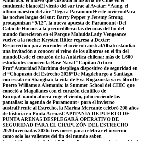
Antártica: el museo que custodia la historia de Chile en el
continente blanco
El viento del sur trae al Avatar: “Aang, el
último maestro del aire” llega a Paramount+ este invierno
Para
las noches largas del sur: Barry Pepper y Jeremy Strong
protagonizan “9/12”, la nueva apuesta de Paramount+
Del
Cabo de Hornos a la precordillera: las décimas del fin del
mundo florecieron en el Parque Mahuida
Lady Vengeance
vuelve a la noche: Krysten Ritter regresa a Dexter:
Resurrection para encender el invierno austral
Albatroslandia:
una invitación a conocer el reino de los albatros en el fin del
mundo
Desde el corazón de la Antártica chilena: más de 1.600
estudiantes conocen la Base Naval “Capitán Arturo
Prat”
Autoridad Marítima despliega dispositivo de seguridad en
el “Chapuzón del Estrecho 2026”
De Magdeburgo a Santiago,
con escala en Shanghái: la vida de Eva Rogazinski ya es libro
De
Puerto Williams a Alemania: la Summer School del CHIC que
conectó a Magallanes con el corazón científico de
Europa
Cuando afuera ruge el viento, julio enciende las
pantallas: la agenda de Paramount+ para el invierno
austral
Frente al Estrecho, la Marina Mercante celebró 208 años
de historia en Punta Arenas
CAPITANÍA DE PUERTO DE
PUNTA ARENAS DESPLEGARÁ OPERATIVO DE
SEGURIDAD PARA EL CHAPUZÓN DEL ESTRECHO
2026
Invernadas 2026: tres meses para celebrar el invierno
como solo los valientes del fin del mundo saben