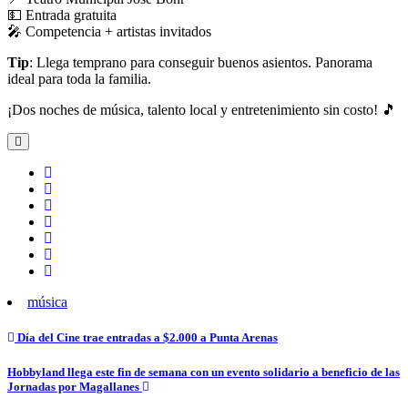
💵 Entrada gratuita
🎤 Competencia + artistas invitados
Tip
: Llega temprano para conseguir buenos asientos. Panorama
ideal para toda la familia.
¡Dos noches de música, talento local y entretenimiento sin costo! 🎵
música
Navegación
Día del Cine trae entradas a $2.000 a Punta Arenas
de
Hobbyland llega este fin de semana con un evento solidario a beneficio de las
entradas
Jornadas por Magallanes