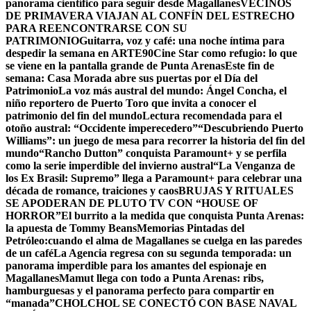
panorama científico para seguir desde Magallanes
VECINOS
DE PRIMAVERA VIAJAN AL CONFÍN DEL ESTRECHO
PARA REENCONTRARSE CON SU
PATRIMONIO
Guitarra, voz y café: una noche íntima para
despedir la semana en ARTE90
Cine Star como refugio: lo que
se viene en la pantalla grande de Punta Arenas
Este fin de
semana: Casa Morada abre sus puertas por el Día del
Patrimonio
La voz más austral del mundo: Ángel Concha, el
niño reportero de Puerto Toro que invita a conocer el
patrimonio del fin del mundo
Lectura recomendada para el
otoño austral: “Occidente imperecedero”
“Descubriendo Puerto
Williams”: un juego de mesa para recorrer la historia del fin del
mundo
“Rancho Dutton” conquista Paramount+ y se perfila
como la serie imperdible del invierno austral
“La Venganza de
los Ex Brasil: Supremo” llega a Paramount+ para celebrar una
década de romance, traiciones y caos
BRUJAS Y RITUALES
SE APODERAN DE PLUTO TV CON “HOUSE OF
HORROR”
El burrito a la medida que conquista Punta Arenas:
la apuesta de Tommy Beans
Memorias Pintadas del
Petróleo:cuando el alma de Magallanes se cuelga en las paredes
de un café
La Agencia regresa con su segunda temporada: un
panorama imperdible para los amantes del espionaje en
Magallanes
Mamut llega con todo a Punta Arenas: ribs,
hamburguesas y el panorama perfecto para compartir en
“manada”
CHOLCHOL SE CONECTÓ CON BASE NAVAL