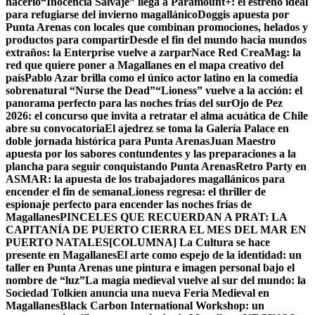
hacerlo
“Inocencia Salvaje” llega a Paramount+: el estreno ideal
para refugiarse del invierno magallánico
Doggis apuesta por
Punta Arenas con locales que combinan promociones, helados y
productos para compartir
Desde el fin del mundo hacia mundos
extraños: la Enterprise vuelve a zarpar
Nace Red CreaMag: la
red que quiere poner a Magallanes en el mapa creativo del
país
Pablo Azar brilla como el único actor latino en la comedia
sobrenatural “Nurse the Dead”
“Lioness” vuelve a la acción: el
panorama perfecto para las noches frías del sur
Ojo de Pez
2026: el concurso que invita a retratar el alma acuática de Chile
abre su convocatoria
El ajedrez se toma la Galería Palace en
doble jornada histórica para Punta Arenas
Juan Maestro
apuesta por los sabores contundentes y las preparaciones a la
plancha para seguir conquistando Punta Arenas
Retro Party en
ASMAR: la apuesta de los trabajadores magallánicos para
encender el fin de semana
Lioness regresa: el thriller de
espionaje perfecto para encender las noches frías de
Magallanes
PINCELES QUE RECUERDAN A PRAT: LA
CAPITANÍA DE PUERTO CIERRA EL MES DEL MAR EN
PUERTO NATALES
[COLUMNA] La Cultura se hace
presente en Magallanes
El arte como espejo de la identidad: un
taller en Punta Arenas une pintura e imagen personal bajo el
nombre de “luz”
La magia medieval vuelve al sur del mundo: la
Sociedad Tolkien anuncia una nueva Feria Medieval en
Magallanes
Black Carbon International Workshop: un