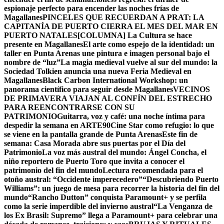
espionaje perfecto para encender las noches frías de
Magallanes
PINCELES QUE RECUERDAN A PRAT: LA
CAPITANÍA DE PUERTO CIERRA EL MES DEL MAR EN
PUERTO NATALES
[COLUMNA] La Cultura se hace
presente en Magallanes
El arte como espejo de la identidad: un
taller en Punta Arenas une pintura e imagen personal bajo el
nombre de “luz”
La magia medieval vuelve al sur del mundo: la
Sociedad Tolkien anuncia una nueva Feria Medieval en
Magallanes
Black Carbon International Workshop: un
panorama científico para seguir desde Magallanes
VECINOS
DE PRIMAVERA VIAJAN AL CONFÍN DEL ESTRECHO
PARA REENCONTRARSE CON SU
PATRIMONIO
Guitarra, voz y café: una noche íntima para
despedir la semana en ARTE90
Cine Star como refugio: lo que
se viene en la pantalla grande de Punta Arenas
Este fin de
semana: Casa Morada abre sus puertas por el Día del
Patrimonio
La voz más austral del mundo: Ángel Concha, el
niño reportero de Puerto Toro que invita a conocer el
patrimonio del fin del mundo
Lectura recomendada para el
otoño austral: “Occidente imperecedero”
“Descubriendo Puerto
Williams”: un juego de mesa para recorrer la historia del fin del
mundo
“Rancho Dutton” conquista Paramount+ y se perfila
como la serie imperdible del invierno austral
“La Venganza de
los Ex Brasil: Supremo” llega a Paramount+ para celebrar una