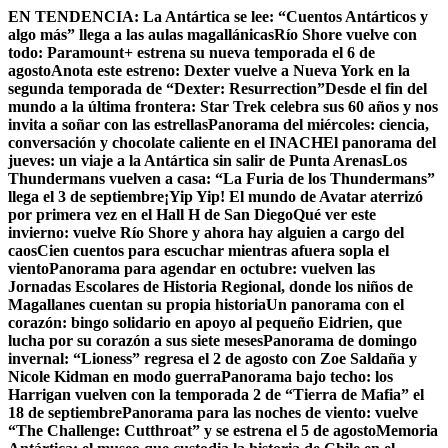
Skip
EN TENDENCIA:
La Antártica se lee: “Cuentos Antárticos y
to
algo más” llega a las aulas magallánicas
Río Shore vuelve con
content
todo: Paramount+ estrena su nueva temporada el 6 de
agosto
Anota este estreno: Dexter vuelve a Nueva York en la
segunda temporada de “Dexter: Resurrection”
Desde el fin del
mundo a la última frontera: Star Trek celebra sus 60 años y nos
invita a soñar con las estrellas
Panorama del miércoles: ciencia,
conversación y chocolate caliente en el INACH
El panorama del
jueves: un viaje a la Antártica sin salir de Punta Arenas
Los
Thundermans vuelven a casa: “La Furia de los Thundermans”
llega el 3 de septiembre
¡Yip Yip! El mundo de Avatar aterrizó
por primera vez en el Hall H de San Diego
Qué ver este
invierno: vuelve Río Shore y ahora hay alguien a cargo del
caos
Cien cuentos para escuchar mientras afuera sopla el
viento
Panorama para agendar en octubre: vuelven las
Jornadas Escolares de Historia Regional, donde los niños de
Magallanes cuentan su propia historia
Un panorama con el
corazón: bingo solidario en apoyo al pequeño Eidrien, que
lucha por su corazón a sus siete meses
Panorama de domingo
invernal: “Lioness” regresa el 2 de agosto con Zoe Saldaña y
Nicole Kidman en modo guerra
Panorama bajo techo: los
Harrigan vuelven con la temporada 2 de “Tierra de Mafia” el
18 de septiembre
Panorama para las noches de viento: vuelve
“The Challenge: Cutthroat” y se estrena el 5 de agosto
Memoria