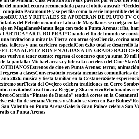
e fin de semana: Casa Morada abre sus puertas por el Día del Pat
fin del mundo
Lectura recomendada para el otoño austral: “Occide
conquista Paramount+ y se perfila como la serie imperdible del in
caos
BRUJAS Y RITUALES SE APODERAN DE PLUTO TV C
ntadas del Petróleo:cuando el alma de Magallanes se cuelga en las
aje en Magallanes
Mamut llega con todo a Punta Arenas: ribs, ha
NTÁRTICA “ARTURO PRAT”
Cuando el fin del mundo se convie
una invitación a mirar la Tierra con otros ojos
Ciencia, cocina aus
as, talleres y una cartelera especial
Con éxito total se desarrolló 
EL CANAL FITZ ROY EN AGUAS A UN GRADO BAJO CE
es vuelve a tener cuento: regresa el concurso que ya suma 39 mil h
e la pantalla: Michael arrasa y lidera la cartelera del Cine Star
A
COTIDIANOS
Estrenos de cine en Punta Arenas: terror, animación
l regreso a clases
Conversatorio rescata memorias comunitarias de
rano 2026: música y fiesta familiar en la Costanera
Siete experienci
 extremo sur
Fiesta del Ovejero celebra tradiciones en Cerro Sombr
to a invitados
Crisol tocará Reggae y Ska en vivo
Rebobinados revi
ebrero
Corrida “Píntate de Dorado” tendrá cortes en la Costanera
H
ve este fin de semana
Viernes y sábado se viven en Bar Bulnes
“Re
 San Valentín en Punta Arenas
Galería Gran Palace celebra San Va
gratis en Punta Arenas