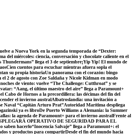
vuelve a Nueva York en la segunda temporada de “Dexter:
a del miércoles: ciencia, conversación y chocolate caliente en el
s Thundermans” llega el 3 de septiembre
¡Yip Yip! El mundo de
caos
Cien cuentos para escuchar mientras afuera sopla el
tan su propia historia
Un panorama con el corazón: bingo
 el 2 de agosto con Zoe Saldaña y Nicole Kidman en modo
noches de viento: vuelve “The Challenge: Cutthroat” y se
 Avatar: “Aang, el último maestro del aire” llega a Paramount+
el Cabo de Hornos a la precordillera: las décimas del fin del
ender el invierno austral
Albatroslandia: una invitación a
ase Naval “Capitán Arturo Prat”
Autoridad Marítima despliega
azinski ya es libro
De Puerto Williams a Alemania: la Summer
tallas: la agenda de Paramount+ para el invierno austral
Frente al
ESPLEGARÁ OPERATIVO DE SEGURIDAD PARA EL
do saben hacerlo
“Inocencia Salvaje” llega a Paramount+: el
ados y productos para compartir
Desde el fin del mundo hacia