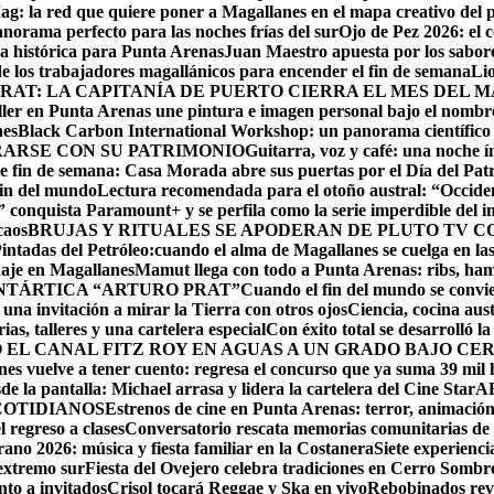
: la red que quiere poner a Magallanes en el mapa creativo del p
anorama perfecto para las noches frías del sur
Ojo de Pez 2026: el c
da histórica para Punta Arenas
Juan Maestro apuesta por los sabore
 los trabajadores magallánicos para encender el fin de semana
Lio
RAT: LA CAPITANÍA DE PUERTO CIERRA EL MES DEL 
aller en Punta Arenas une pintura e imagen personal bajo el nombr
nes
Black Carbon International Workshop: un panorama científico 
RARSE CON SU PATRIMONIO
Guitarra, voz y café: una noche
e fin de semana: Casa Morada abre sus puertas por el Día del Pat
fin del mundo
Lectura recomendada para el otoño austral: “Occide
conquista Paramount+ y se perfila como la serie imperdible del in
caos
BRUJAS Y RITUALES SE APODERAN DE PLUTO TV C
ntadas del Petróleo:cuando el alma de Magallanes se cuelga en las
aje en Magallanes
Mamut llega con todo a Punta Arenas: ribs, ha
NTÁRTICA “ARTURO PRAT”
Cuando el fin del mundo se convie
una invitación a mirar la Tierra con otros ojos
Ciencia, cocina aus
as, talleres y una cartelera especial
Con éxito total se desarrolló 
EL CANAL FITZ ROY EN AGUAS A UN GRADO BAJO CE
es vuelve a tener cuento: regresa el concurso que ya suma 39 mil h
e la pantalla: Michael arrasa y lidera la cartelera del Cine Star
A
COTIDIANOS
Estrenos de cine en Punta Arenas: terror, animación
l regreso a clases
Conversatorio rescata memorias comunitarias de
rano 2026: música y fiesta familiar en la Costanera
Siete experienci
 extremo sur
Fiesta del Ovejero celebra tradiciones en Cerro Sombr
to a invitados
Crisol tocará Reggae y Ska en vivo
Rebobinados revi