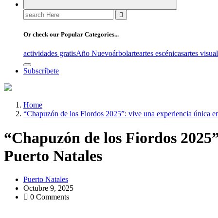
Search
for:
Or check our Popular Categories...
actividades gratis
Año Nuevo
árbol
arte
artes escénicas
artes visua
Subscríbete
Home
“Chapuzón de los Fiordos 2025”: vive una experiencia única e
“Chapuzón de los Fiordos 2025”:
Puerto Natales
Puerto Natales
Octubre 9, 2025
0 Comments