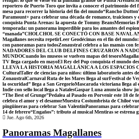
refugio: lo que se viene en la pantalla grande de Punta Arenas
Est
reportero de Puerto Toro que invita a conocer el patrimonio del 
mesa para recorrer la historia del fin del mundo
“Rancho Dutton” 
Paramount+ para celebrar una década de romance, traiciones y 
conquista Punta Arenas: la apuesta de Tommy Beans
Memorias Pi
temporada: un panorama imperdible para los amantes del espion
“manada”
CHOLCHOL SE CONECTÓ CON BASE NAVAL A
Magallanes necesita repetir
Leer Geodécimas en el fin del mundo: 
con panoramas para todos
Zonaustral celebra a las mamás con feri
NADADORES DEL CLUB DELFINES CRUZARON A NADO 
MUNDO
Cuando los museos se vuelven mapas del tesoro
Magallan
TV llega cargado en mayo
El Rey del Pop conquista el mundo desd
LLEVA LA HISTORIA MAGALLÁNICA A LOS ESPACIOS 
Cultural
Taller de ciencias para niños: último laboratorio antes de
Zonaustral
Carnaval Ruta de los Mares llega al sur
Festival de Ve
la oscuridad” llega a San Gregorio
Mascarada victoriana llega al
Indie con sello local llega a Natales
Gaspar Luna anuncia show jun
“The Best of Grunge”
Pedalea al Pasado en Porvenir este 18 de f
celebra el amor y el desamor
Muestra Costumbrista de Chiloé vuel
pingüineras para celebrar San Valentín
Panoramas para celebrar
14 de febrero
“Engaños”: tributo al musical Mentiras se estrena 
Jue. Ago 6th, 2026
Panoramas Magallanes