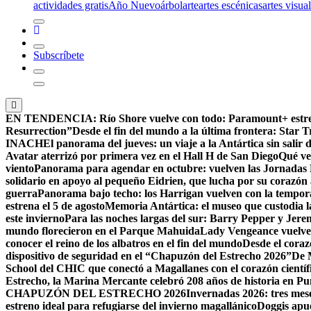
actividades gratis
Año Nuevo
árbol
arte
artes escénicas
artes visua
Subscríbete
EN TENDENCIA:
Río Shore vuelve con todo: Paramount+ estr
Resurrection”
Desde el fin del mundo a la última frontera: Star Tr
INACH
El panorama del jueves: un viaje a la Antártica sin salir
Avatar aterrizó por primera vez en el Hall H de San Diego
Qué ve
viento
Panorama para agendar en octubre: vuelven las Jornadas Es
solidario en apoyo al pequeño Eidrien, que lucha por su corazón a
guerra
Panorama bajo techo: los Harrigan vuelven con la tempora
estrena el 5 de agosto
Memoria Antártica: el museo que custodia la
este invierno
Para las noches largas del sur: Barry Pepper y Jer
mundo florecieron en el Parque Mahuida
Lady Vengeance vuelve a
conocer el reino de los albatros en el fin del mundo
Desde el coraz
dispositivo de seguridad en el “Chapuzón del Estrecho 2026”
De M
School del CHIC que conectó a Magallanes con el corazón cientí
Estrecho, la Marina Mercante celebró 208 años de historia en P
CHAPUZÓN DEL ESTRECHO 2026
Invernadas 2026: tres mese
estreno ideal para refugiarse del invierno magallánico
Doggis apu