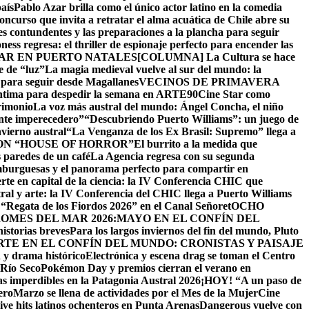
aís
Pablo Azar brilla como el único actor latino en la comedia
oncurso que invita a retratar el alma acuática de Chile abre su
s contundentes y las preparaciones a la plancha para seguir
ness regresa: el thriller de espionaje perfecto para encender las
MAR EN PUERTO NATALES
[COLUMNA] La Cultura se hace
e de “luz”
La magia medieval vuelve al sur del mundo: la
para seguir desde Magallanes
VECINOS DE PRIMAVERA
 íntima para despedir la semana en ARTE90
Cine Star como
rimonio
La voz más austral del mundo: Ángel Concha, el niño
nte imperecedero”
“Descubriendo Puerto Williams”: un juego de
vierno austral
“La Venganza de los Ex Brasil: Supremo” llega a
ON “HOUSE OF HORROR”
El burrito a la medida que
 paredes de un café
La Agencia regresa con su segunda
mburguesas y el panorama perfecto para compartir en
rte en capital de la ciencia: la IV Conferencia CHIC que
tral y arte: la IV Conferencia del CHIC llega a Puerto Williams
la “Regata de los Fiordos 2026” en el Canal Señoret
OCHO
RO
MES DEL MAR 2026:MAYO EN EL CONFÍN DEL
istorias breves
Para los largos inviernos del fin del mundo, Pluto
RTE EN EL CONFÍN DEL MUNDO: CRONISTAS Y PAISAJE
 y drama histórico
Electrónica y escena drag se toman el Centro
 Río Seco
Pokémon Day y premios cierran el verano en
as imperdibles en la Patagonia Austral 2026
¡HOY! “A un paso de
ero
Marzo se llena de actividades por el Mes de la Mujer
Cine
ve hits latinos ochenteros en Punta Arenas
Dangerous vuelve con