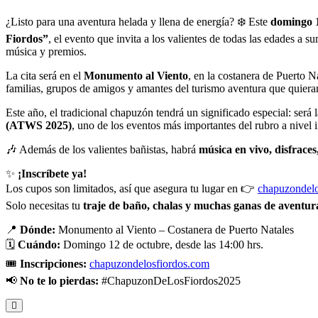
¿Listo para una aventura helada y llena de energía? ❄️ Este
domingo 1
Fiordos”
, el evento que invita a los valientes de todas las edades a s
música y premios.
La cita será en el
Monumento al Viento
, en la costanera de Puerto N
familias, grupos de amigos y amantes del turismo aventura que quieran
Este año, el tradicional chapuzón tendrá un significado especial: será 
(ATWS 2025)
, uno de los eventos más importantes del rubro a nivel i
🎶 Además de los valientes bañistas, habrá
música en vivo, disfrace
✨
¡Inscríbete ya!
Los cupos son limitados, así que asegura tu lugar en 👉
chapuzondelo
Solo necesitas tu
traje de baño, chalas y muchas ganas de aventur
📍
Dónde:
Monumento al Viento – Costanera de Puerto Natales
🗓️
Cuándo:
Domingo 12 de octubre, desde las 14:00 hrs.
🎟️
Inscripciones:
chapuzondelosfiordos.com
📢
No te lo pierdas:
#ChapuzonDeLosFiordos2025