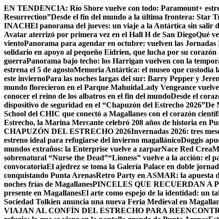
Skip
EN TENDENCIA:
Río Shore vuelve con todo: Paramount+ estr
to
Resurrection”
Desde el fin del mundo a la última frontera: Star Tr
content
INACH
El panorama del jueves: un viaje a la Antártica sin salir
Avatar aterrizó por primera vez en el Hall H de San Diego
Qué ve
viento
Panorama para agendar en octubre: vuelven las Jornadas Es
solidario en apoyo al pequeño Eidrien, que lucha por su corazón a
guerra
Panorama bajo techo: los Harrigan vuelven con la tempora
estrena el 5 de agosto
Memoria Antártica: el museo que custodia la
este invierno
Para las noches largas del sur: Barry Pepper y Jer
mundo florecieron en el Parque Mahuida
Lady Vengeance vuelve a
conocer el reino de los albatros en el fin del mundo
Desde el coraz
dispositivo de seguridad en el “Chapuzón del Estrecho 2026”
De M
School del CHIC que conectó a Magallanes con el corazón cientí
Estrecho, la Marina Mercante celebró 208 años de historia en P
CHAPUZÓN DEL ESTRECHO 2026
Invernadas 2026: tres mese
estreno ideal para refugiarse del invierno magallánico
Doggis apu
mundos extraños: la Enterprise vuelve a zarpar
Nace Red CreaMag
sobrenatural “Nurse the Dead”
“Lioness” vuelve a la acción: el p
convocatoria
El ajedrez se toma la Galería Palace en doble jorna
conquistando Punta Arenas
Retro Party en ASMAR: la apuesta de
noches frías de Magallanes
PINCELES QUE RECUERDAN A P
presente en Magallanes
El arte como espejo de la identidad: un t
Sociedad Tolkien anuncia una nueva Feria Medieval en Magalla
VIAJAN AL CONFÍN DEL ESTRECHO PARA REENCONT