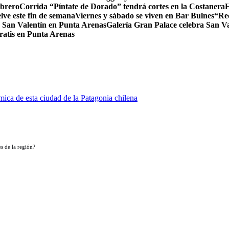
ebrero
Corrida “Píntate de Dorado” tendrá cortes en la Costanera
H
ve este fin de semana
Viernes y sábado se viven en Bar Bulnes
“Re
 San Valentín en Punta Arenas
Galería Gran Palace celebra San Va
gratis en Punta Arenas
ica de esta ciudad de la Patagonia chilena
s de la región?