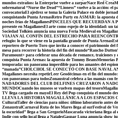
mundos extraños: la Enterprise vuelve a zarpar
Nace Red CreaMag
sobrenatural “Nurse the Dead”
“Lioness” vuelve a la acción: el p
convocatoria
El ajedrez se toma la Galería Palace en doble jorna
conquistando Punta Arenas
Retro Party en ASMAR: la apuesta de
noches frías de Magallanes
PINCELES QUE RECUERDAN A P
presente en Magallanes
El arte como espejo de la identidad: un t
Sociedad Tolkien anuncia una nueva Feria Medieval en Magalla
VIAJAN AL CONFÍN DEL ESTRECHO PARA REENCONT
refugio: lo que se viene en la pantalla grande de Punta Arenas
Est
reportero de Puerto Toro que invita a conocer el patrimonio del 
mesa para recorrer la historia del fin del mundo
“Rancho Dutton” 
Paramount+ para celebrar una década de romance, traiciones y 
conquista Punta Arenas: la apuesta de Tommy Beans
Memorias Pi
temporada: un panorama imperdible para los amantes del espion
“manada”
CHOLCHOL SE CONECTÓ CON BASE NAVAL A
Magallanes necesita repetir
Leer Geodécimas en el fin del mundo: 
con panoramas para todos
Zonaustral celebra a las mamás con feri
NADADORES DEL CLUB DELFINES CRUZARON A NADO 
MUNDO
Cuando los museos se vuelven mapas del tesoro
Magallan
TV llega cargado en mayo
El Rey del Pop conquista el mundo desd
LLEVA LA HISTORIA MAGALLÁNICA A LOS ESPACIOS 
Cultural
Taller de ciencias para niños: último laboratorio antes de
Zonaustral
Carnaval Ruta de los Mares llega al sur
Festival de Ve
la oscuridad” llega a San Gregorio
Mascarada victoriana llega al
Indie con sello local llega a Natales
Gaspar Luna anuncia show jun