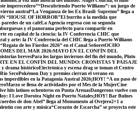
rimonio
La voz más austral del mundo: Ángel Concha, el niño
nte imperecedero”
“Descubriendo Puerto Williams”: un juego de
vierno austral
“La Venganza de los Ex Brasil: Supremo” llega a
ON “HOUSE OF HORROR”
El burrito a la medida que
 paredes de un café
La Agencia regresa con su segunda
mburguesas y el panorama perfecto para compartir en
rte en capital de la ciencia: la IV Conferencia CHIC que
tral y arte: la IV Conferencia del CHIC llega a Puerto Williams
la “Regata de los Fiordos 2026” en el Canal Señoret
OCHO
RO
MES DEL MAR 2026:MAYO EN EL CONFÍN DEL
istorias breves
Para los largos inviernos del fin del mundo, Pluto
RTE EN EL CONFÍN DEL MUNDO: CRONISTAS Y PAISAJE
 y drama histórico
Electrónica y escena drag se toman el Centro
 Río Seco
Pokémon Day y premios cierran el verano en
as imperdibles en la Patagonia Austral 2026
¡HOY! “A un paso de
ero
Marzo se llena de actividades por el Mes de la Mujer
Cine
ve hits latinos ochenteros en Punta Arenas
Dangerous vuelve con
oy: I Love Dorotea Night en Puerto Natales
¡HOY! Bar Bulnes
cuerdos de don Abel” llega al Monumento al Ovejero
2×1 a
lentín con arte y música
“Corazón de Escarcha” se proyecta este