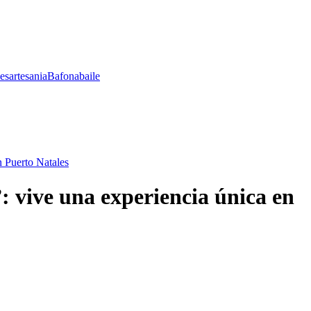
les
artesania
Bafona
baile
n Puerto Natales
 vive una experiencia única en