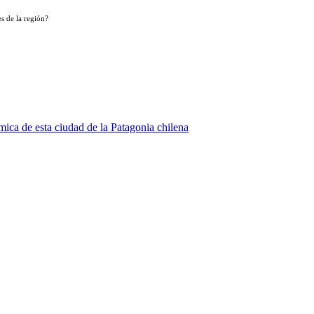
s de la región?
ica de esta ciudad de la Patagonia chilena