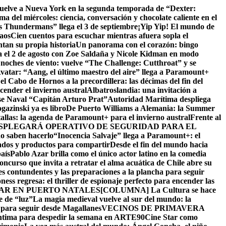
vuelve a Nueva York en la segunda temporada de “Dexter:
a del miércoles: ciencia, conversación y chocolate caliente en el
s Thundermans” llega el 3 de septiembre
¡Yip Yip! El mundo de
caos
Cien cuentos para escuchar mientras afuera sopla el
tan su propia historia
Un panorama con el corazón: bingo
 el 2 de agosto con Zoe Saldaña y Nicole Kidman en modo
noches de viento: vuelve “The Challenge: Cutthroat” y se
 Avatar: “Aang, el último maestro del aire” llega a Paramount+
el Cabo de Hornos a la precordillera: las décimas del fin del
ender el invierno austral
Albatroslandia: una invitación a
ase Naval “Capitán Arturo Prat”
Autoridad Marítima despliega
azinski ya es libro
De Puerto Williams a Alemania: la Summer
tallas: la agenda de Paramount+ para el invierno austral
Frente al
ESPLEGARÁ OPERATIVO DE SEGURIDAD PARA EL
do saben hacerlo
“Inocencia Salvaje” llega a Paramount+: el
ados y productos para compartir
Desde el fin del mundo hacia
aís
Pablo Azar brilla como el único actor latino en la comedia
oncurso que invita a retratar el alma acuática de Chile abre su
s contundentes y las preparaciones a la plancha para seguir
ness regresa: el thriller de espionaje perfecto para encender las
MAR EN PUERTO NATALES
[COLUMNA] La Cultura se hace
e de “luz”
La magia medieval vuelve al sur del mundo: la
para seguir desde Magallanes
VECINOS DE PRIMAVERA
 íntima para despedir la semana en ARTE90
Cine Star como