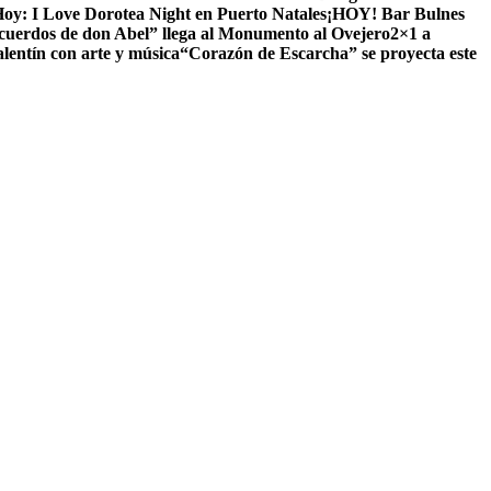
oy: I Love Dorotea Night en Puerto Natales
¡HOY! Bar Bulnes
cuerdos de don Abel” llega al Monumento al Ovejero
2×1 a
lentín con arte y música
“Corazón de Escarcha” se proyecta este