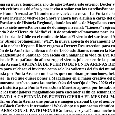
ena su nueva temporada el 6 de agosto
Anota este estreno: Dexter 
ek celebra sus 60 años y nos invita a soñar con las estrellas
Panoram
 de Punta Arenas
Los Thundermans vuelven a casa: “La Furia de lo
r este invierno: vuelve Río Shore y ahora hay alguien a cargo del 
colares de Historia Regional, donde los niños de Magallanes cuen
 sus siete meses
Panorama de domingo invernal: “Lioness” regresa
da 2 de “Tierra de Mafia” el 18 de septiembre
Panorama para las 
 historia de Chile en el continente blanco
El viento del sur trae al
emy Strong protagonizan “9/12”, la nueva apuesta de Paramount+
D
 la noche: Krysten Ritter regresa a Dexter: Resurrection para enc
ón de la Antártica chilena: más de 1.600 estudiantes conocen la B
agdeburgo a Santiago, con escala en Shanghái: la vida de Eva Rog
fico de Europa
Cuando afuera ruge el viento, julio enciende las pan
unta Arenas
CAPITANÍA DE PUERTO DE PUNTA ARENAS D
s para celebrar el invierno como solo los valientes del fin del mun
esta por Punta Arenas con locales que combinan promociones, hel
: la red que quiere poner a Magallanes en el mapa creativo del p
anorama perfecto para las noches frías del sur
Ojo de Pez 2026: el c
da histórica para Punta Arenas
Juan Maestro apuesta por los sabore
 los trabajadores magallánicos para encender el fin de semana
Lio
RAT: LA CAPITANÍA DE PUERTO CIERRA EL MES DEL 
aller en Punta Arenas une pintura e imagen personal bajo el nombr
nes
Black Carbon International Workshop: un panorama científico 
RARSE CON SU PATRIMONIO
Guitarra, voz y café: una noche