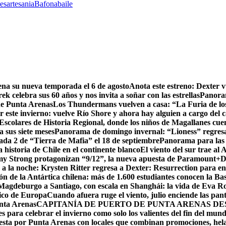
les
artesania
Bafona
baile
ena su nueva temporada el 6 de agosto
Anota este estreno: Dexter 
ek celebra sus 60 años y nos invita a soñar con las estrellas
Panoram
 de Punta Arenas
Los Thundermans vuelven a casa: “La Furia de lo
r este invierno: vuelve Río Shore y ahora hay alguien a cargo del 
colares de Historia Regional, donde los niños de Magallanes cuen
 sus siete meses
Panorama de domingo invernal: “Lioness” regresa
da 2 de “Tierra de Mafia” el 18 de septiembre
Panorama para las 
 historia de Chile en el continente blanco
El viento del sur trae al
emy Strong protagonizan “9/12”, la nueva apuesta de Paramount+
D
 la noche: Krysten Ritter regresa a Dexter: Resurrection para enc
ón de la Antártica chilena: más de 1.600 estudiantes conocen la B
agdeburgo a Santiago, con escala en Shanghái: la vida de Eva Rog
fico de Europa
Cuando afuera ruge el viento, julio enciende las pan
unta Arenas
CAPITANÍA DE PUERTO DE PUNTA ARENAS D
s para celebrar el invierno como solo los valientes del fin del mun
esta por Punta Arenas con locales que combinan promociones, hel