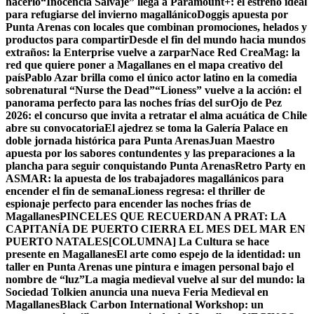
hacerlo
“Inocencia Salvaje” llega a Paramount+: el estreno ideal
para refugiarse del invierno magallánico
Doggis apuesta por
Punta Arenas con locales que combinan promociones, helados y
productos para compartir
Desde el fin del mundo hacia mundos
extraños: la Enterprise vuelve a zarpar
Nace Red CreaMag: la
red que quiere poner a Magallanes en el mapa creativo del
país
Pablo Azar brilla como el único actor latino en la comedia
sobrenatural “Nurse the Dead”
“Lioness” vuelve a la acción: el
panorama perfecto para las noches frías del sur
Ojo de Pez
2026: el concurso que invita a retratar el alma acuática de Chile
abre su convocatoria
El ajedrez se toma la Galería Palace en
doble jornada histórica para Punta Arenas
Juan Maestro
apuesta por los sabores contundentes y las preparaciones a la
plancha para seguir conquistando Punta Arenas
Retro Party en
ASMAR: la apuesta de los trabajadores magallánicos para
encender el fin de semana
Lioness regresa: el thriller de
espionaje perfecto para encender las noches frías de
Magallanes
PINCELES QUE RECUERDAN A PRAT: LA
CAPITANÍA DE PUERTO CIERRA EL MES DEL MAR EN
PUERTO NATALES
[COLUMNA] La Cultura se hace
presente en Magallanes
El arte como espejo de la identidad: un
taller en Punta Arenas une pintura e imagen personal bajo el
nombre de “luz”
La magia medieval vuelve al sur del mundo: la
Sociedad Tolkien anuncia una nueva Feria Medieval en
Magallanes
Black Carbon International Workshop: un