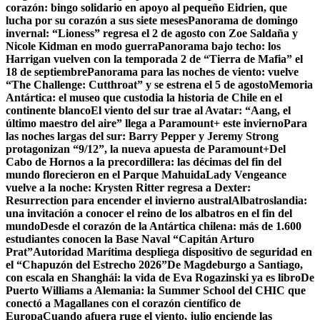
corazón: bingo solidario en apoyo al pequeño Eidrien, que
lucha por su corazón a sus siete meses
Panorama de domingo
invernal: “Lioness” regresa el 2 de agosto con Zoe Saldaña y
Nicole Kidman en modo guerra
Panorama bajo techo: los
Harrigan vuelven con la temporada 2 de “Tierra de Mafia” el
18 de septiembre
Panorama para las noches de viento: vuelve
“The Challenge: Cutthroat” y se estrena el 5 de agosto
Memoria
Antártica: el museo que custodia la historia de Chile en el
continente blanco
El viento del sur trae al Avatar: “Aang, el
último maestro del aire” llega a Paramount+ este invierno
Para
las noches largas del sur: Barry Pepper y Jeremy Strong
protagonizan “9/12”, la nueva apuesta de Paramount+
Del
Cabo de Hornos a la precordillera: las décimas del fin del
mundo florecieron en el Parque Mahuida
Lady Vengeance
vuelve a la noche: Krysten Ritter regresa a Dexter:
Resurrection para encender el invierno austral
Albatroslandia:
una invitación a conocer el reino de los albatros en el fin del
mundo
Desde el corazón de la Antártica chilena: más de 1.600
estudiantes conocen la Base Naval “Capitán Arturo
Prat”
Autoridad Marítima despliega dispositivo de seguridad en
el “Chapuzón del Estrecho 2026”
De Magdeburgo a Santiago,
con escala en Shanghái: la vida de Eva Rogazinski ya es libro
De
Puerto Williams a Alemania: la Summer School del CHIC que
conectó a Magallanes con el corazón científico de
Europa
Cuando afuera ruge el viento, julio enciende las