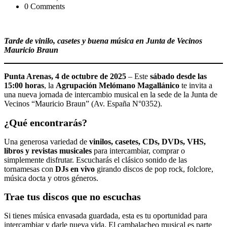
0 Comments
Tarde de vinilo, casetes y buena música en Junta de Vecinos
Mauricio Braun
Punta Arenas, 4 de octubre de 2025
– Este
sábado desde las
15:00 horas
, la
Agrupación Melómano Magallánico
te invita a
una nueva jornada de intercambio musical en la sede de la Junta de
Vecinos “Mauricio Braun” (Av. España N°0352).
¿Qué encontrarás?
Una generosa variedad de
vinilos, casetes, CDs, DVDs, VHS,
libros y revistas musicales
para intercambiar, comprar o
simplemente disfrutar. Escucharás el clásico sonido de las
tornamesas con
DJs en vivo
girando discos de pop rock, folclore,
música docta y otros géneros.
Trae tus discos que no escuchas
Si tienes música envasada guardada, esta es tu oportunidad para
intercambiar y darle nueva vida. El cambalacheo musical es parte