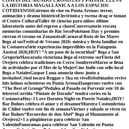
CONFÍN DEL MUNDO: CRONISTAS Y PAISAJE LLEVA
LA HISTORIA MAGALLÁNICA A LOS ESPACIOS
COTIDIANOS
Estrenos de cine en Punta Arenas: terror,
animación y drama histórico
Electrónica y escena drag se toman
el Centro Cultural
Taller de ciencias para niños: último
laboratorio antes del regreso a clases
Conversatorio rescata
memorias comunitarias de Río Seco
Pokémon Day y premios
cierran el verano en Zonaustral
Carnaval Ruta de los Mares
llega al sur
Festival de Verano 2026: música y fiesta familiar en
la Costanera
Siete experiencias imperdibles en la Patagonia
Austral 2026
¡HOY! “A un paso de la oscuridad” llega a San
Gregorio
Mascarada victoriana llega al extremo sur
Fiesta del
Ovejero celebra tradiciones en Cerro Sombrero
Marzo se llena
de actividades por el Mes de la Mujer
Cine Indie con sello local
llega a Natales
Gaspar Luna anuncia show junto a
invitados
Crisol tocará Reggae y Ska en vivo
Rebobinados revive
hits latinos ochenteros en Punta Arenas
Dangerous vuelve con
“The Best of Grunge”
Pedalea al Pasado en Porvenir este 18 de
febrero
Corrida “Píntate de Dorado” tendrá cortes en la
Costanera
Hoy: I Love Dorotea Night en Puerto Natales
¡HOY!
Bar Bulnes celebra el amor y el desamor
Muestra Costumbrista
de Chiloé vuelve este fin de semana
Viernes y sábado se viven en
Bar Bulnes
“Recuerdos de don Abel” llega al Monumento al
Ovejero
2×1 a pingüineras para celebrar San
Valentín
Panoramas para celebrar San Valentín en Punta