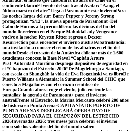
Antártica: el museo que custodia la historia de Chile en el
continente blanco
El viento del sur trae al Avatar: “Aang, el
último maestro del aire” llega a Paramount+ este invierno
Para
las noches largas del sur: Barry Pepper y Jeremy Strong
protagonizan “9/12”, la nueva apuesta de Paramount+
Del
Cabo de Hornos a la precordillera: las décimas del fin del
mundo florecieron en el Parque Mahuida
Lady Vengeance
vuelve a la noche: Krysten Ritter regresa a Dexter:
Resurrection para encender el invierno austral
Albatroslandia:
una invitación a conocer el reino de los albatros en el fin del
mundo
Desde el corazón de la Antártica chilena: más de 1.600
estudiantes conocen la Base Naval “Capitán Arturo
Prat”
Autoridad Marítima despliega dispositivo de seguridad en
el “Chapuzón del Estrecho 2026”
De Magdeburgo a Santiago,
con escala en Shanghái: la vida de Eva Rogazinski ya es libro
De
Puerto Williams a Alemania: la Summer School del CHIC que
conectó a Magallanes con el corazón científico de
Europa
Cuando afuera ruge el viento, julio enciende las
pantallas: la agenda de Paramount+ para el invierno
austral
Frente al Estrecho, la Marina Mercante celebró 208 años
de historia en Punta Arenas
CAPITANÍA DE PUERTO DE
PUNTA ARENAS DESPLEGARÁ OPERATIVO DE
SEGURIDAD PARA EL CHAPUZÓN DEL ESTRECHO
2026
Invernadas 2026: tres meses para celebrar el invierno
como solo los valientes del fin del mundo saben