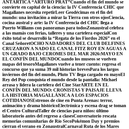
ANTÁRTICA “ARTURO PRAT”
Cuando el fin del mundo se
convierte en capital de la ciencia: la IV Conferencia CHIC que
Magallanes necesita repetir
Leer Geodécimas en el fin del
mundo: una invitación a mirar la Tierra con otros ojos
Ciencia,
cocina austral y arte: la IV Conferencia del CHIC llega a
Puerto Williams con panoramas para todos
Zonaustral celebra
a las mamás con ferias, talleres y una cartelera especial
Con
éxito total se desarrolló la “Regata de los Fiordos 2026” en el
Canal Señoret
OCHO NADADORES DEL CLUB DELFINES
CRUZARON A NADO EL CANAL FITZ ROY EN AGUAS A
UN GRADO BAJO CERO
MES DEL MAR 2026:MAYO EN
EL CONFÍN DEL MUNDO
Cuando los museos se vuelven
mapas del tesoro
Magallanes vuelve a tener cuento: regresa el
concurso que ya suma 39 mil historias breves
Para los largos
inviernos del fin del mundo, Pluto TV llega cargado en mayo
El
Rey del Pop conquista el mundo desde la pantalla: Michael
arrasa y lidera la cartelera del Cine Star
ARTE EN EL
CONFÍN DEL MUNDO: CRONISTAS Y PAISAJE LLEVA
LA HISTORIA MAGALLÁNICA A LOS ESPACIOS
COTIDIANOS
Estrenos de cine en Punta Arenas: terror,
animación y drama histórico
Electrónica y escena drag se toman
el Centro Cultural
Taller de ciencias para niños: último
laboratorio antes del regreso a clases
Conversatorio rescata
memorias comunitarias de Río Seco
Pokémon Day y premios
cierran el verano en Zonaustral
Carnaval Ruta de los Mares