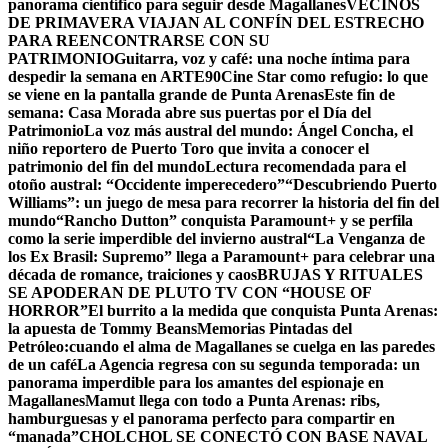
panorama científico para seguir desde Magallanes
VECINOS
DE PRIMAVERA VIAJAN AL CONFÍN DEL ESTRECHO
PARA REENCONTRARSE CON SU
PATRIMONIO
Guitarra, voz y café: una noche íntima para
despedir la semana en ARTE90
Cine Star como refugio: lo que
se viene en la pantalla grande de Punta Arenas
Este fin de
semana: Casa Morada abre sus puertas por el Día del
Patrimonio
La voz más austral del mundo: Ángel Concha, el
niño reportero de Puerto Toro que invita a conocer el
patrimonio del fin del mundo
Lectura recomendada para el
otoño austral: “Occidente imperecedero”
“Descubriendo Puerto
Williams”: un juego de mesa para recorrer la historia del fin del
mundo
“Rancho Dutton” conquista Paramount+ y se perfila
como la serie imperdible del invierno austral
“La Venganza de
los Ex Brasil: Supremo” llega a Paramount+ para celebrar una
década de romance, traiciones y caos
BRUJAS Y RITUALES
SE APODERAN DE PLUTO TV CON “HOUSE OF
HORROR”
El burrito a la medida que conquista Punta Arenas:
la apuesta de Tommy Beans
Memorias Pintadas del
Petróleo:cuando el alma de Magallanes se cuelga en las paredes
de un café
La Agencia regresa con su segunda temporada: un
panorama imperdible para los amantes del espionaje en
Magallanes
Mamut llega con todo a Punta Arenas: ribs,
hamburguesas y el panorama perfecto para compartir en
“manada”
CHOLCHOL SE CONECTÓ CON BASE NAVAL