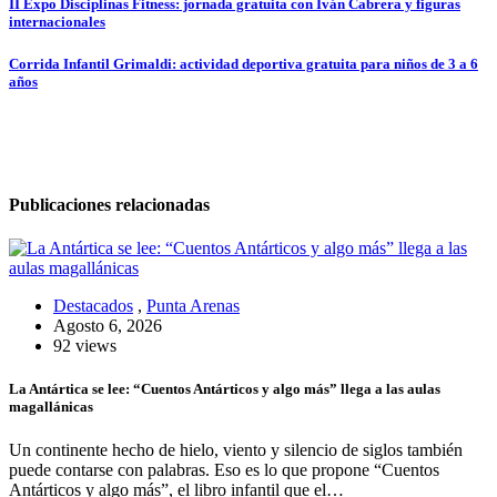
Navegación
II Expo Disciplinas Fitness: jornada gratuita con Iván Cabrera y figuras
internacionales
de
entradas
Corrida Infantil Grimaldi: actividad deportiva gratuita para niños de 3 a 6
años
Publicaciones relacionadas
Destacados
,
Punta Arenas
Agosto 6, 2026
92 views
La Antártica se lee: “Cuentos Antárticos y algo más” llega a las aulas
magallánicas
Un continente hecho de hielo, viento y silencio de siglos también
puede contarse con palabras. Eso es lo que propone “Cuentos
Antárticos y algo más”, el libro infantil que el…