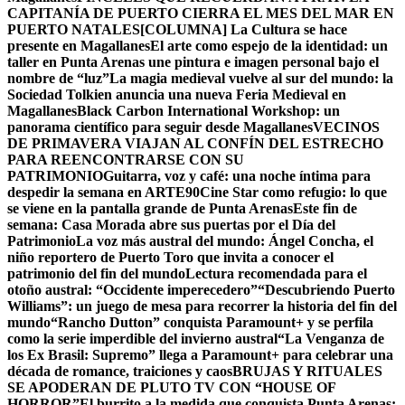
CAPITANÍA DE PUERTO CIERRA EL MES DEL MAR EN
PUERTO NATALES
[COLUMNA] La Cultura se hace
presente en Magallanes
El arte como espejo de la identidad: un
taller en Punta Arenas une pintura e imagen personal bajo el
nombre de “luz”
La magia medieval vuelve al sur del mundo: la
Sociedad Tolkien anuncia una nueva Feria Medieval en
Magallanes
Black Carbon International Workshop: un
panorama científico para seguir desde Magallanes
VECINOS
DE PRIMAVERA VIAJAN AL CONFÍN DEL ESTRECHO
PARA REENCONTRARSE CON SU
PATRIMONIO
Guitarra, voz y café: una noche íntima para
despedir la semana en ARTE90
Cine Star como refugio: lo que
se viene en la pantalla grande de Punta Arenas
Este fin de
semana: Casa Morada abre sus puertas por el Día del
Patrimonio
La voz más austral del mundo: Ángel Concha, el
niño reportero de Puerto Toro que invita a conocer el
patrimonio del fin del mundo
Lectura recomendada para el
otoño austral: “Occidente imperecedero”
“Descubriendo Puerto
Williams”: un juego de mesa para recorrer la historia del fin del
mundo
“Rancho Dutton” conquista Paramount+ y se perfila
como la serie imperdible del invierno austral
“La Venganza de
los Ex Brasil: Supremo” llega a Paramount+ para celebrar una
década de romance, traiciones y caos
BRUJAS Y RITUALES
SE APODERAN DE PLUTO TV CON “HOUSE OF
HORROR”
El burrito a la medida que conquista Punta Arenas: