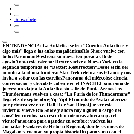
Subscríbete
EN TENDENCIA:
La Antártica se lee: “Cuentos Antárticos y
algo más” llega a las aulas magallánicas
Río Shore vuelve con
todo: Paramount+ estrena su nueva temporada el 6 de
agosto
Anota este estreno: Dexter vuelve a Nueva York en la
segunda temporada de “Dexter: Resurrection”
Desde el fin del
mundo a la última frontera: Star Trek celebra sus 60 años y nos
invita a soñar con las estrellas
Panorama del miércoles: ciencia,
conversación y chocolate caliente en el INACH
El panorama del
jueves: un viaje a la Antártica sin salir de Punta Arenas
Los
Thundermans vuelven a casa: “La Furia de los Thundermans”
llega el 3 de septiembre
¡Yip Yip! El mundo de Avatar aterrizó
por primera vez en el Hall H de San Diego
Qué ver este
invierno: vuelve Río Shore y ahora hay alguien a cargo del
caos
Cien cuentos para escuchar mientras afuera sopla el
viento
Panorama para agendar en octubre: vuelven las
Jornadas Escolares de Historia Regional, donde los niños de
Magallanes cuentan su propia historia
Un panorama con el