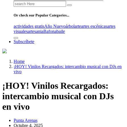
Search
for:
Or check our Popular Categories...
actividades gratis
Año Nuevo
árbol
arte
artes escénicas
artes
visuales
artesania
Bafona
baile
Subscríbete
Home
¡HOY! Vinilos Recargados: intercambio musical con DJs en
vivo
¡HOY! Vinilos Recargados:
intercambio musical con DJs
en vivo
Punta Arenas
Octubre 4, 2025