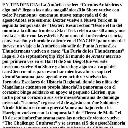
Skip
EN TENDENCIA:
La Antártica se lee: “Cuentos Antárticos y
to
algo más” llega a las aulas magallánicas
Río Shore vuelve con
content
todo: Paramount+ estrena su nueva temporada el 6 de
agosto
Anota este estreno: Dexter vuelve a Nueva York en la
segunda temporada de “Dexter: Resurrection”
Desde el fin del
mundo a la última frontera: Star Trek celebra sus 60 años y nos
invita a soñar con las estrellas
Panorama del miércoles: ciencia,
conversación y chocolate caliente en el INACH
El panorama del
jueves: un viaje a la Antártica sin salir de Punta Arenas
Los
Thundermans vuelven a casa: “La Furia de los Thundermans”
llega el 3 de septiembre
¡Yip Yip! El mundo de Avatar aterrizó
por primera vez en el Hall H de San Diego
Qué ver este
invierno: vuelve Río Shore y ahora hay alguien a cargo del
caos
Cien cuentos para escuchar mientras afuera sopla el
viento
Panorama para agendar en octubre: vuelven las
Jornadas Escolares de Historia Regional, donde los niños de
Magallanes cuentan su propia historia
Un panorama con el
corazón: bingo solidario en apoyo al pequeño Eidrien, que
lucha por su corazón a sus siete meses
Panorama de domingo
invernal: “Lioness” regresa el 2 de agosto con Zoe Saldaña y
Nicole Kidman en modo guerra
Panorama bajo techo: los
Harrigan vuelven con la temporada 2 de “Tierra de Mafia” el
18 de septiembre
Panorama para las noches de viento: vuelve
“The Challenge: Cutthroat” y se estrena el 5 de agosto
Memoria