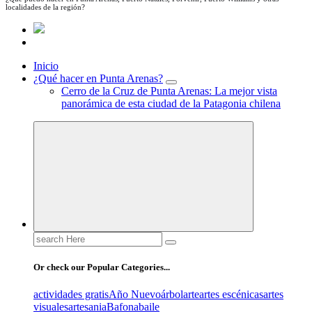
localidades de la región?
Inicio
¿Qué hacer en Punta Arenas?
Cerro de la Cruz de Punta Arenas: La mejor vista
panorámica de esta ciudad de la Patagonia chilena
Search
for:
Or check our Popular Categories...
actividades gratis
Año Nuevo
árbol
arte
artes escénicas
artes
visuales
artesania
Bafona
baile