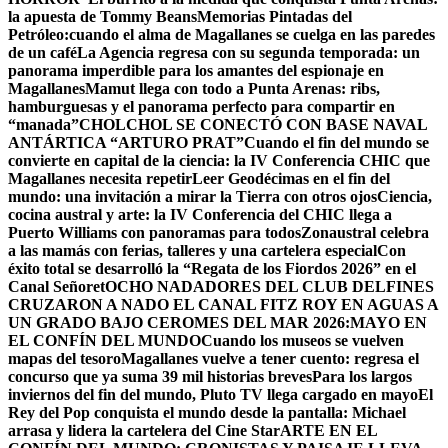
la apuesta de Tommy Beans
Memorias Pintadas del
Petróleo:cuando el alma de Magallanes se cuelga en las paredes
de un café
La Agencia regresa con su segunda temporada: un
panorama imperdible para los amantes del espionaje en
Magallanes
Mamut llega con todo a Punta Arenas: ribs,
hamburguesas y el panorama perfecto para compartir en
“manada”
CHOLCHOL SE CONECTÓ CON BASE NAVAL
ANTÁRTICA “ARTURO PRAT”
Cuando el fin del mundo se
convierte en capital de la ciencia: la IV Conferencia CHIC que
Magallanes necesita repetir
Leer Geodécimas en el fin del
mundo: una invitación a mirar la Tierra con otros ojos
Ciencia,
cocina austral y arte: la IV Conferencia del CHIC llega a
Puerto Williams con panoramas para todos
Zonaustral celebra
a las mamás con ferias, talleres y una cartelera especial
Con
éxito total se desarrolló la “Regata de los Fiordos 2026” en el
Canal Señoret
OCHO NADADORES DEL CLUB DELFINES
CRUZARON A NADO EL CANAL FITZ ROY EN AGUAS A
UN GRADO BAJO CERO
MES DEL MAR 2026:MAYO EN
EL CONFÍN DEL MUNDO
Cuando los museos se vuelven
mapas del tesoro
Magallanes vuelve a tener cuento: regresa el
concurso que ya suma 39 mil historias breves
Para los largos
inviernos del fin del mundo, Pluto TV llega cargado en mayo
El
Rey del Pop conquista el mundo desde la pantalla: Michael
arrasa y lidera la cartelera del Cine Star
ARTE EN EL