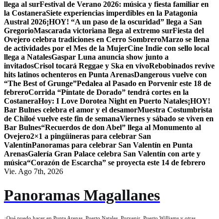
llega al sur
Festival de Verano 2026: música y fiesta familiar en
la Costanera
Siete experiencias imperdibles en la Patagonia
Austral 2026
¡HOY! “A un paso de la oscuridad” llega a San
Gregorio
Mascarada victoriana llega al extremo sur
Fiesta del
Ovejero celebra tradiciones en Cerro Sombrero
Marzo se llena
de actividades por el Mes de la Mujer
Cine Indie con sello local
llega a Natales
Gaspar Luna anuncia show junto a
invitados
Crisol tocará Reggae y Ska en vivo
Rebobinados revive
hits latinos ochenteros en Punta Arenas
Dangerous vuelve con
“The Best of Grunge”
Pedalea al Pasado en Porvenir este 18 de
febrero
Corrida “Píntate de Dorado” tendrá cortes en la
Costanera
Hoy: I Love Dorotea Night en Puerto Natales
¡HOY!
Bar Bulnes celebra el amor y el desamor
Muestra Costumbrista
de Chiloé vuelve este fin de semana
Viernes y sábado se viven en
Bar Bulnes
“Recuerdos de don Abel” llega al Monumento al
Ovejero
2×1 a pingüineras para celebrar San
Valentín
Panoramas para celebrar San Valentín en Punta
Arenas
Galería Gran Palace celebra San Valentín con arte y
música
“Corazón de Escarcha” se proyecta este 14 de febrero
Vie. Ago 7th, 2026
Panoramas Magallanes
¿Qué puedo hacer en Punta Arenas, Puerto Natales, Porvenir, Puerto Williams y otras