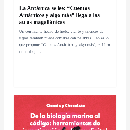
n
La Antártica se lee: “Cuentos
t
Antárticos y algo más” llega a las
aulas magallánicas
r
Un continente hecho de hielo, viento y silencio de
siglos también puede contarse con palabras. Eso es lo
a
que propone “Cuentos Antárticos y algo más”, el libro
infantil que el…
d
a
s