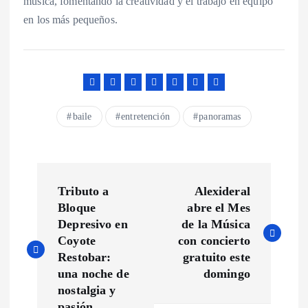
música, fomentando la creatividad y el trabajo en equipo
en los más pequeños.
baile
entretención
panoramas
N
Tributo a
Alexideral
a
Bloque
abre el Mes
Depresivo en
de la Música
v
Coyote
con concierto
Restobar:
gratuito este
e
una noche de
domingo
nostalgia y
pasión