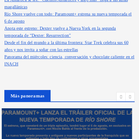
magallánicas
Río Shore vuelve con todo: Paramount+ estrena su nueva temporada el
6 de agosto
Anota este estreno: Dexter vuelve a Nueva York en la segunda
temporada de “Dexter: Resurrection”
Desde el fin del mundo a la última frontera: Star Trek celebra sus 60
años y nos invita a soñar con las estrellas
Panorama del miércoles: ciencia, conversación y chocolate caliente en el
INACH
Más panoramas