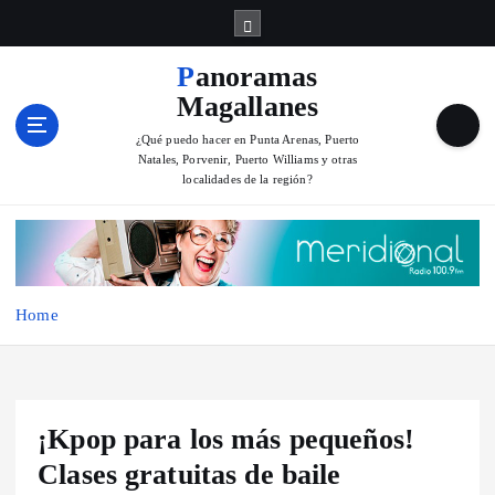
S
k
i
Panoramas
p
Magallanes
t
o
¿Qué puedo hacer en Punta Arenas, Puerto
Natales, Porvenir, Puerto Williams y otras
c
localidades de la región?
o
n
t
e
n
Home
t
¡Kpop para los más pequeños!
Clases gratuitas de baile