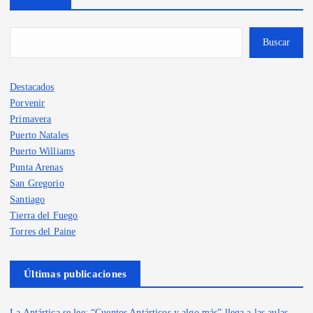
Buscar
Destacados
Porvenir
Primavera
Puerto Natales
Puerto Williams
Punta Arenas
San Gregorio
Santiago
Tierra del Fuego
Torres del Paine
Últimas publicaciones
La Antártica se lee: “Cuentos Antárticos y algo más” llega a las aulas