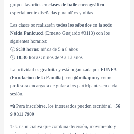
grupos favoritos en
clases de baile coreográfico
especialmente diseñadas para niños y niñas.
Las clases se realizarán
todos los sábados
en la
sede
Nelda Panicucci
(Ernesto Guajardo #3113) con los
siguientes horarios:
🕤
9:30 horas:
niños de 5 a 8 años
🕙
10:30 horas:
niños de 9 a 13 años
La actividad es
gratuita
y está organizada por
FUNFA
(Fundación de la Familia)
, con
@mikapuuy
como
profesora encargada de guiar a los participantes en cada
sesión.
📲 Para inscribirse, los interesados pueden escribir al
+56
9 9811 7909
.
✨ Una iniciativa que combina diversión, movimiento y