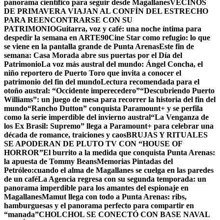
panorama científico para seguir desde Magallanes
VECINOS
DE PRIMAVERA VIAJAN AL CONFÍN DEL ESTRECHO
PARA REENCONTRARSE CON SU
PATRIMONIO
Guitarra, voz y café: una noche íntima para
despedir la semana en ARTE90
Cine Star como refugio: lo que
se viene en la pantalla grande de Punta Arenas
Este fin de
semana: Casa Morada abre sus puertas por el Día del
Patrimonio
La voz más austral del mundo: Ángel Concha, el
niño reportero de Puerto Toro que invita a conocer el
patrimonio del fin del mundo
Lectura recomendada para el
otoño austral: “Occidente imperecedero”
“Descubriendo Puerto
Williams”: un juego de mesa para recorrer la historia del fin del
mundo
“Rancho Dutton” conquista Paramount+ y se perfila
como la serie imperdible del invierno austral
“La Venganza de
los Ex Brasil: Supremo” llega a Paramount+ para celebrar una
década de romance, traiciones y caos
BRUJAS Y RITUALES
SE APODERAN DE PLUTO TV CON “HOUSE OF
HORROR”
El burrito a la medida que conquista Punta Arenas:
la apuesta de Tommy Beans
Memorias Pintadas del
Petróleo:cuando el alma de Magallanes se cuelga en las paredes
de un café
La Agencia regresa con su segunda temporada: un
panorama imperdible para los amantes del espionaje en
Magallanes
Mamut llega con todo a Punta Arenas: ribs,
hamburguesas y el panorama perfecto para compartir en
“manada”
CHOLCHOL SE CONECTÓ CON BASE NAVAL