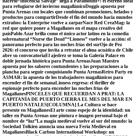
hacerlo
“Inocencia Salvaje” llega a Paramount+: el estreno ideal
para refugiarse del invierno magallánico
Doggis apuesta por
Punta Arenas con locales que combinan promociones, helados y
productos para compartir
Desde el fin del mundo hacia mundos
extraños: la Enterprise vuelve a zarpar
Nace Red CreaMag: la
red que quiere poner a Magallanes en el mapa creativo del
país
Pablo Azar brilla como el único actor latino en la comedia
sobrenatural “Nurse the Dead”
“Lioness” vuelve a la acción: el
panorama perfecto para las noches frías del sur
Ojo de Pez
2026: el concurso que invita a retratar el alma acuática de Chile
abre su convocatoria
El ajedrez se toma la Galería Palace en
doble jornada histórica para Punta Arenas
Juan Maestro
apuesta por los sabores contundentes y las preparaciones a la
plancha para seguir conquistando Punta Arenas
Retro Party en
ASMAR: la apuesta de los trabajadores magallánicos para
encender el fin de semana
Lioness regresa: el thriller de
espionaje perfecto para encender las noches frías de
Magallanes
PINCELES QUE RECUERDAN A PRAT: LA
CAPITANÍA DE PUERTO CIERRA EL MES DEL MAR EN
PUERTO NATALES
[COLUMNA] La Cultura se hace
presente en Magallanes
El arte como espejo de la identidad: un
taller en Punta Arenas une pintura e imagen personal bajo el
nombre de “luz”
La magia medieval vuelve al sur del mundo: la
Sociedad Tolkien anuncia una nueva Feria Medieval en
Magallanes
Black Carbon International Workshop: un