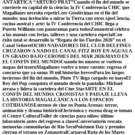
ANTÁRTICA “ARTURO PRAT”
Cuando el fin del mundo se
convierte en capital de la ciencia: la IV Conferencia CHIC que
Magallanes necesita repetir
Leer Geodécimas en el fin del
mundo: una invitación a mirar la Tierra con otros ojos
Ciencia,
cocina austral y arte: la IV Conferencia del CHIC llega a
Puerto Williams con panoramas para todos
Zonaustral celebra
a las mamás con ferias, talleres y una cartelera especial
Con
éxito total se desarrolló la “Regata de los Fiordos 2026” en el
Canal Señoret
OCHO NADADORES DEL CLUB DELFINES
CRUZARON A NADO EL CANAL FITZ ROY EN AGUAS A
UN GRADO BAJO CERO
MES DEL MAR 2026:MAYO EN
EL CONFÍN DEL MUNDO
Cuando los museos se vuelven
mapas del tesoro
Magallanes vuelve a tener cuento: regresa el
concurso que ya suma 39 mil historias breves
Para los largos
inviernos del fin del mundo, Pluto TV llega cargado en mayo
El
Rey del Pop conquista el mundo desde la pantalla: Michael
arrasa y lidera la cartelera del Cine Star
ARTE EN EL
CONFÍN DEL MUNDO: CRONISTAS Y PAISAJE LLEVA
LA HISTORIA MAGALLÁNICA A LOS ESPACIOS
COTIDIANOS
Estrenos de cine en Punta Arenas: terror,
animación y drama histórico
Electrónica y escena drag se toman
el Centro Cultural
Taller de ciencias para niños: último
laboratorio antes del regreso a clases
Conversatorio rescata
memorias comunitarias de Río Seco
Pokémon Day y premios
cierran el verano en Zonaustral
Carnaval Ruta de los Mares