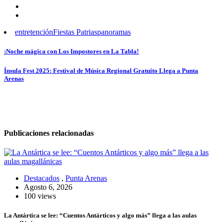
entretención
Fiestas Patrias
panoramas
Navegación
¡Noche mágica con Los Impostores en La Tabla!
de
Ínsula Fest 2025: Festival de Música Regional Gratuito Llega a Punta
entradas
Arenas
Publicaciones relacionadas
Destacados
,
Punta Arenas
Agosto 6, 2026
100 views
La Antártica se lee: “Cuentos Antárticos y algo más” llega a las aulas