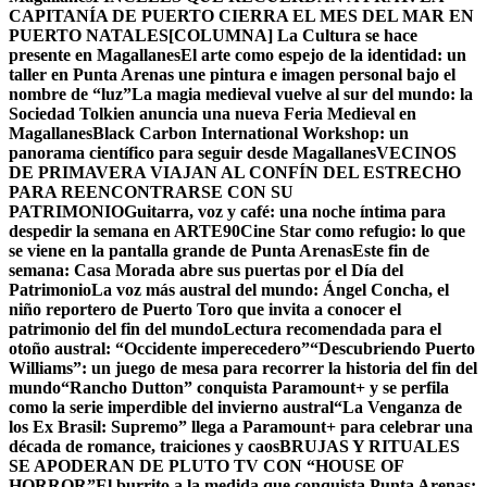
CAPITANÍA DE PUERTO CIERRA EL MES DEL MAR EN
PUERTO NATALES
[COLUMNA] La Cultura se hace
presente en Magallanes
El arte como espejo de la identidad: un
taller en Punta Arenas une pintura e imagen personal bajo el
nombre de “luz”
La magia medieval vuelve al sur del mundo: la
Sociedad Tolkien anuncia una nueva Feria Medieval en
Magallanes
Black Carbon International Workshop: un
panorama científico para seguir desde Magallanes
VECINOS
DE PRIMAVERA VIAJAN AL CONFÍN DEL ESTRECHO
PARA REENCONTRARSE CON SU
PATRIMONIO
Guitarra, voz y café: una noche íntima para
despedir la semana en ARTE90
Cine Star como refugio: lo que
se viene en la pantalla grande de Punta Arenas
Este fin de
semana: Casa Morada abre sus puertas por el Día del
Patrimonio
La voz más austral del mundo: Ángel Concha, el
niño reportero de Puerto Toro que invita a conocer el
patrimonio del fin del mundo
Lectura recomendada para el
otoño austral: “Occidente imperecedero”
“Descubriendo Puerto
Williams”: un juego de mesa para recorrer la historia del fin del
mundo
“Rancho Dutton” conquista Paramount+ y se perfila
como la serie imperdible del invierno austral
“La Venganza de
los Ex Brasil: Supremo” llega a Paramount+ para celebrar una
década de romance, traiciones y caos
BRUJAS Y RITUALES
SE APODERAN DE PLUTO TV CON “HOUSE OF
HORROR”
El burrito a la medida que conquista Punta Arenas: