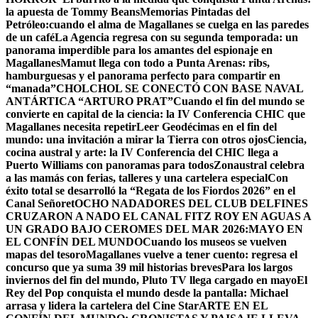
la apuesta de Tommy Beans
Memorias Pintadas del
Petróleo:cuando el alma de Magallanes se cuelga en las paredes
de un café
La Agencia regresa con su segunda temporada: un
panorama imperdible para los amantes del espionaje en
Magallanes
Mamut llega con todo a Punta Arenas: ribs,
hamburguesas y el panorama perfecto para compartir en
“manada”
CHOLCHOL SE CONECTÓ CON BASE NAVAL
ANTÁRTICA “ARTURO PRAT”
Cuando el fin del mundo se
convierte en capital de la ciencia: la IV Conferencia CHIC que
Magallanes necesita repetir
Leer Geodécimas en el fin del
mundo: una invitación a mirar la Tierra con otros ojos
Ciencia,
cocina austral y arte: la IV Conferencia del CHIC llega a
Puerto Williams con panoramas para todos
Zonaustral celebra
a las mamás con ferias, talleres y una cartelera especial
Con
éxito total se desarrolló la “Regata de los Fiordos 2026” en el
Canal Señoret
OCHO NADADORES DEL CLUB DELFINES
CRUZARON A NADO EL CANAL FITZ ROY EN AGUAS A
UN GRADO BAJO CERO
MES DEL MAR 2026:MAYO EN
EL CONFÍN DEL MUNDO
Cuando los museos se vuelven
mapas del tesoro
Magallanes vuelve a tener cuento: regresa el
concurso que ya suma 39 mil historias breves
Para los largos
inviernos del fin del mundo, Pluto TV llega cargado en mayo
El
Rey del Pop conquista el mundo desde la pantalla: Michael
arrasa y lidera la cartelera del Cine Star
ARTE EN EL