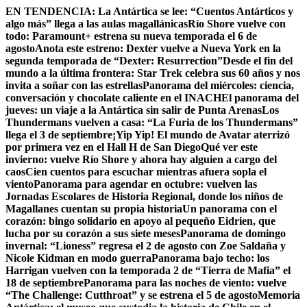
Skip
EN TENDENCIA:
La Antártica se lee: “Cuentos Antárticos y
to
algo más” llega a las aulas magallánicas
Río Shore vuelve con
content
todo: Paramount+ estrena su nueva temporada el 6 de
agosto
Anota este estreno: Dexter vuelve a Nueva York en la
segunda temporada de “Dexter: Resurrection”
Desde el fin del
mundo a la última frontera: Star Trek celebra sus 60 años y nos
invita a soñar con las estrellas
Panorama del miércoles: ciencia,
conversación y chocolate caliente en el INACH
El panorama del
jueves: un viaje a la Antártica sin salir de Punta Arenas
Los
Thundermans vuelven a casa: “La Furia de los Thundermans”
llega el 3 de septiembre
¡Yip Yip! El mundo de Avatar aterrizó
por primera vez en el Hall H de San Diego
Qué ver este
invierno: vuelve Río Shore y ahora hay alguien a cargo del
caos
Cien cuentos para escuchar mientras afuera sopla el
viento
Panorama para agendar en octubre: vuelven las
Jornadas Escolares de Historia Regional, donde los niños de
Magallanes cuentan su propia historia
Un panorama con el
corazón: bingo solidario en apoyo al pequeño Eidrien, que
lucha por su corazón a sus siete meses
Panorama de domingo
invernal: “Lioness” regresa el 2 de agosto con Zoe Saldaña y
Nicole Kidman en modo guerra
Panorama bajo techo: los
Harrigan vuelven con la temporada 2 de “Tierra de Mafia” el
18 de septiembre
Panorama para las noches de viento: vuelve
“The Challenge: Cutthroat” y se estrena el 5 de agosto
Memoria