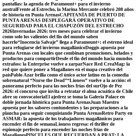
pantallas: la agenda de Paramount+ para el invierno
austral
Frente al Estrecho, la Marina Mercante celebró 208 años
de historia en Punta Arenas
CAPITANÍA DE PUERTO DE
PUNTA ARENAS DESPLEGARÁ OPERATIVO DE
SEGURIDAD PARA EL CHAPUZÓN DEL ESTRECHO
2026
Invernadas 2026: tres meses para celebrar el invierno
como solo los valientes del fin del mundo saben
hacerlo
“Inocencia Salvaje” llega a Paramount+: el estreno ideal
para refugiarse del invierno magallánico
Doggis apuesta por
Punta Arenas con locales que combinan promociones, helados y
productos para compartir
Desde el fin del mundo hacia mundos
extraños: la Enterprise vuelve a zarpar
Nace Red CreaMag: la
red que quiere poner a Magallanes en el mapa creativo del
país
Pablo Azar brilla como el único actor latino en la comedia
sobrenatural “Nurse the Dead”
“Lioness” vuelve a la acción: el
panorama perfecto para las noches frías del sur
Ojo de Pez
2026: el concurso que invita a retratar el alma acuática de Chile
abre su convocatoria
El ajedrez se toma la Galería Palace en
doble jornada histórica para Punta Arenas
Juan Maestro
apuesta por los sabores contundentes y las preparaciones a la
plancha para seguir conquistando Punta Arenas
Retro Party en
ASMAR: la apuesta de los trabajadores magallánicos para
encender el fin de semana
Lioness regresa: el thriller de
espionaje perfecto para encender las noches frías de
Magallanes
PINCELES QUE RECUERDAN A PRAT: LA