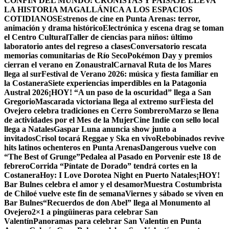
CONFÍN DEL MUNDO: CRONISTAS Y PAISAJE LLEVA
LA HISTORIA MAGALLÁNICA A LOS ESPACIOS
COTIDIANOS
Estrenos de cine en Punta Arenas: terror,
animación y drama histórico
Electrónica y escena drag se toman
el Centro Cultural
Taller de ciencias para niños: último
laboratorio antes del regreso a clases
Conversatorio rescata
memorias comunitarias de Río Seco
Pokémon Day y premios
cierran el verano en Zonaustral
Carnaval Ruta de los Mares
llega al sur
Festival de Verano 2026: música y fiesta familiar en
la Costanera
Siete experiencias imperdibles en la Patagonia
Austral 2026
¡HOY! “A un paso de la oscuridad” llega a San
Gregorio
Mascarada victoriana llega al extremo sur
Fiesta del
Ovejero celebra tradiciones en Cerro Sombrero
Marzo se llena
de actividades por el Mes de la Mujer
Cine Indie con sello local
llega a Natales
Gaspar Luna anuncia show junto a
invitados
Crisol tocará Reggae y Ska en vivo
Rebobinados revive
hits latinos ochenteros en Punta Arenas
Dangerous vuelve con
“The Best of Grunge”
Pedalea al Pasado en Porvenir este 18 de
febrero
Corrida “Píntate de Dorado” tendrá cortes en la
Costanera
Hoy: I Love Dorotea Night en Puerto Natales
¡HOY!
Bar Bulnes celebra el amor y el desamor
Muestra Costumbrista
de Chiloé vuelve este fin de semana
Viernes y sábado se viven en
Bar Bulnes
“Recuerdos de don Abel” llega al Monumento al
Ovejero
2×1 a pingüineras para celebrar San
Valentín
Panoramas para celebrar San Valentín en Punta