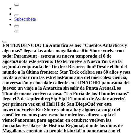
Subscríbete
EN TENDENCIA:
La Antártica se lee: “Cuentos Antárticos y
algo más” llega a las aulas magallánicas
Río Shore vuelve con
todo: Paramount+ estrena su nueva temporada el 6 de
agosto
Anota este estreno: Dexter vuelve a Nueva York en la
segunda temporada de “Dexter: Resurrection”
Desde el fin del
mundo a la última frontera: Star Trek celebra sus 60 años y nos
invita a soñar con las estrellas
Panorama del miércoles: ciencia,
conversación y chocolate caliente en el INACH
El panorama del
jueves: un viaje a la Antártica sin salir de Punta Arenas
Los
Thundermans vuelven a casa: “La Furia de los Thundermans”
llega el 3 de septiembre
¡Yip Yip! El mundo de Avatar aterrizó
por primera vez en el Hall H de San Diego
Qué ver este
invierno: vuelve Río Shore y ahora hay alguien a cargo del
caos
Cien cuentos para escuchar mientras afuera sopla el
viento
Panorama para agendar en octubre: vuelven las
Jornadas Escolares de Historia Regional, donde los niños de
Magallanes cuentan su propia historia
Un panorama con el