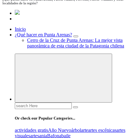
localidades de la región?
Inicio
¿Qué hacer en Punta Arenas?
Cerro de la Cruz de Punta Arenas: La mejor vista
panorámica de esta ciudad de la Patagonia chilena
Search
for:
Or check our Popular Categories...
actividades gratis
Año Nuevo
árbol
arte
artes escénicas
artes
visuales
artesania
Bafona
baile