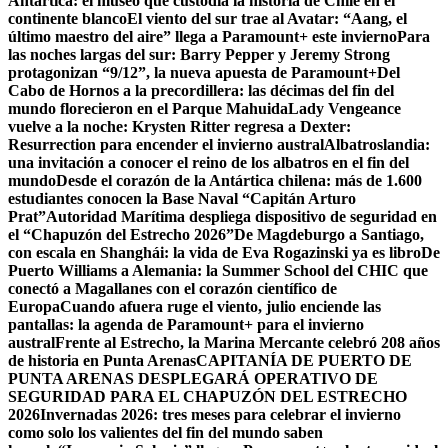
Antártica: el museo que custodia la historia de Chile en el
continente blanco
El viento del sur trae al Avatar: “Aang, el
último maestro del aire” llega a Paramount+ este invierno
Para
las noches largas del sur: Barry Pepper y Jeremy Strong
protagonizan “9/12”, la nueva apuesta de Paramount+
Del
Cabo de Hornos a la precordillera: las décimas del fin del
mundo florecieron en el Parque Mahuida
Lady Vengeance
vuelve a la noche: Krysten Ritter regresa a Dexter:
Resurrection para encender el invierno austral
Albatroslandia:
una invitación a conocer el reino de los albatros en el fin del
mundo
Desde el corazón de la Antártica chilena: más de 1.600
estudiantes conocen la Base Naval “Capitán Arturo
Prat”
Autoridad Marítima despliega dispositivo de seguridad en
el “Chapuzón del Estrecho 2026”
De Magdeburgo a Santiago,
con escala en Shanghái: la vida de Eva Rogazinski ya es libro
De
Puerto Williams a Alemania: la Summer School del CHIC que
conectó a Magallanes con el corazón científico de
Europa
Cuando afuera ruge el viento, julio enciende las
pantallas: la agenda de Paramount+ para el invierno
austral
Frente al Estrecho, la Marina Mercante celebró 208 años
de historia en Punta Arenas
CAPITANÍA DE PUERTO DE
PUNTA ARENAS DESPLEGARÁ OPERATIVO DE
SEGURIDAD PARA EL CHAPUZÓN DEL ESTRECHO
2026
Invernadas 2026: tres meses para celebrar el invierno
como solo los valientes del fin del mundo saben