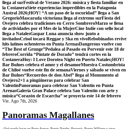
llega al sur
Festival de Verano 2026: música y fiesta familiar en
la Costanera
Siete experiencias imperdibles en la Patagonia
Austral 2026
¡HOY! “A un paso de la oscuridad” llega a San
Gregorio
Mascarada victoriana llega al extremo sur
Fiesta del
Ovejero celebra tradiciones en Cerro Sombrero
Marzo se llena
de actividades por el Mes de la Mujer
Cine Indie con sello local
llega a Natales
Gaspar Luna anuncia show junto a
invitados
Crisol tocará Reggae y Ska en vivo
Rebobinados revive
hits latinos ochenteros en Punta Arenas
Dangerous vuelve con
“The Best of Grunge”
Pedalea al Pasado en Porvenir este 18 de
febrero
Corrida “Píntate de Dorado” tendrá cortes en la
Costanera
Hoy: I Love Dorotea Night en Puerto Natales
¡HOY!
Bar Bulnes celebra el amor y el desamor
Muestra Costumbrista
de Chiloé vuelve este fin de semana
Viernes y sábado se viven en
Bar Bulnes
“Recuerdos de don Abel” llega al Monumento al
Ovejero
2×1 a pingüineras para celebrar San
Valentín
Panoramas para celebrar San Valentín en Punta
Arenas
Galería Gran Palace celebra San Valentín con arte y
música
“Corazón de Escarcha” se proyecta este 14 de febrero
Vie. Ago 7th, 2026
Panoramas Magallanes
¿Qué puedo hacer en Punta Arenas, Puerto Natales, Porvenir, Puerto Williams y otras