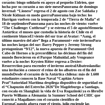
corazón: bingo solidario en apoyo al pequeño Eidrien, que
lucha por su corazón a sus siete meses
Panorama de domingo
invernal: “Lioness” regresa el 2 de agosto con Zoe Saldaña y
Nicole Kidman en modo guerra
Panorama bajo techo: los
Harrigan vuelven con la temporada 2 de “Tierra de Mafia” el
18 de septiembre
Panorama para las noches de viento: vuelve
“The Challenge: Cutthroat” y se estrena el 5 de agosto
Memoria
Antártica: el museo que custodia la historia de Chile en el
continente blanco
El viento del sur trae al Avatar: “Aang, el
último maestro del aire” llega a Paramount+ este invierno
Para
las noches largas del sur: Barry Pepper y Jeremy Strong
protagonizan “9/12”, la nueva apuesta de Paramount+
Del
Cabo de Hornos a la precordillera: las décimas del fin del
mundo florecieron en el Parque Mahuida
Lady Vengeance
vuelve a la noche: Krysten Ritter regresa a Dexter:
Resurrection para encender el invierno austral
Albatroslandia:
una invitación a conocer el reino de los albatros en el fin del
mundo
Desde el corazón de la Antártica chilena: más de 1.600
estudiantes conocen la Base Naval “Capitán Arturo
Prat”
Autoridad Marítima despliega dispositivo de seguridad en
el “Chapuzón del Estrecho 2026”
De Magdeburgo a Santiago,
con escala en Shanghái: la vida de Eva Rogazinski ya es libro
De
Puerto Williams a Alemania: la Summer School del CHIC que
conectó a Magallanes con el corazón científico de
Europa
Cuando afuera ruge el viento, julio enciende las