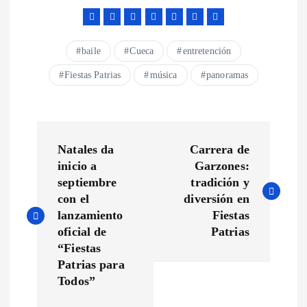
baile
Cueca
entretención
Fiestas Patrias
música
panoramas
N
Natales da
Carrera de
a
inicio a
Garzones:
septiembre
tradición y
v
con el
diversión en
lanzamiento
Fiestas
e
oficial de
Patrias
“Fiestas
g
Patrias para
Todos”
a