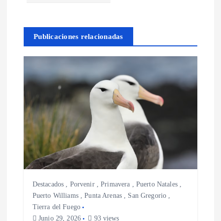
c
Publicaciones relacionadas
i
ó
n
d
e
e
Destacados
,
Porvenir
,
Primavera
,
Puerto Natales
,
n
Puerto Williams
,
Punta Arenas
,
San Gregorio
,
Tierra del Fuego
t
Junio 29, 2026
93 views