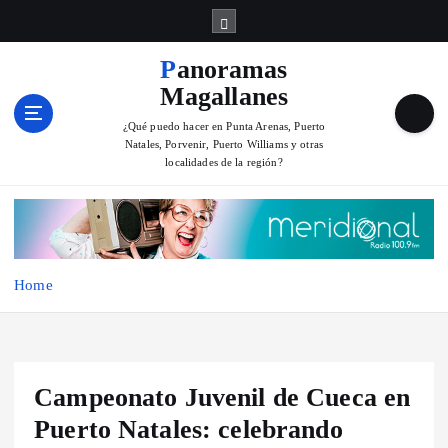
S
k
i
Panoramas
p
Magallanes
t
o
¿Qué puedo hacer en Punta Arenas, Puerto
Natales, Porvenir, Puerto Williams y otras
c
localidades de la región?
o
n
t
e
n
Home
t
Campeonato Juvenil de Cueca en
Puerto Natales: celebrando