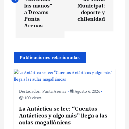
e
las manos”
Municipal:
a Dreams
deporte y
Punta
chilenidad
g
Arenas
a
c
Publicaciones relacionadas
i
ó
n
Destacados
,
Punta Arenas
Agosto 6, 2026
100 views
d
La Antártica se lee: “Cuentos
Antárticos y algo más” llega a las
e
aulas magallánicas