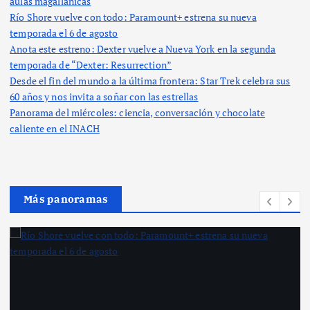
aulas magallánicas
Río Shore vuelve con todo: Paramount+ estrena su nueva
temporada el 6 de agosto
Anota este estreno: Dexter vuelve a Nueva York en la segunda
temporada de “Dexter: Resurrection”
Desde el fin del mundo a la última frontera: Star Trek celebra sus
60 años y nos invita a soñar con las estrellas
Panorama del miércoles: ciencia, conversación y chocolate
caliente en el INACH
Más panoramas