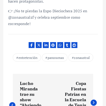
hacen protagonistas.
👉 ¡No te pierdas la Expo Dieciochera 2025 en
@zonaustralzf y celebra septiembre como
corresponde!
entretención
panoramas
zonaustral
N
Lucho
Copa
a
Miranda
Fiestas
trae su
Patrias en
v
show
la Escuela
“Abriendo
de Tenis