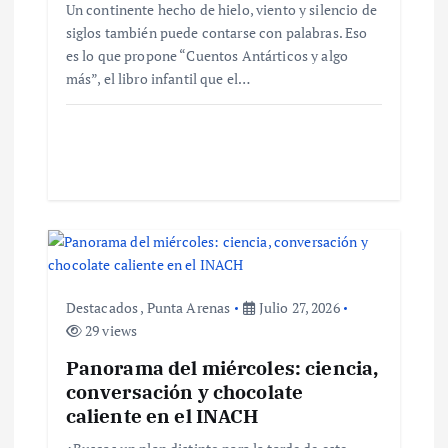
Un continente hecho de hielo, viento y silencio de
e
siglos también puede contarse con palabras. Eso
es lo que propone “Cuentos Antárticos y algo
n
más”, el libro infantil que el…
t
r
a
d
a
Destacados
,
Punta Arenas
Julio 27, 2026
29 views
s
Panorama del miércoles: ciencia,
conversación y chocolate
caliente en el INACH