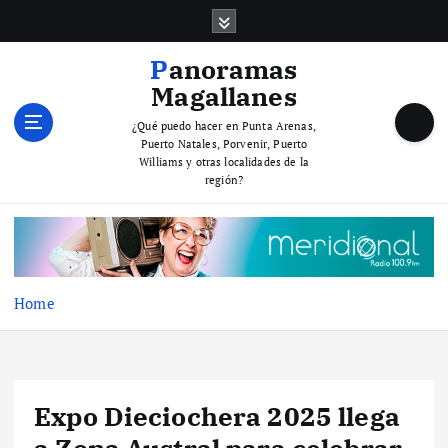
S
k
i
Panoramas
p
Magallanes
t
o
¿Qué puedo hacer en Punta Arenas,
Puerto Natales, Porvenir, Puerto
c
Williams y otras localidades de la
o
región?
n
t
e
n
t
Home
Expo Dieciochera 2025 llega