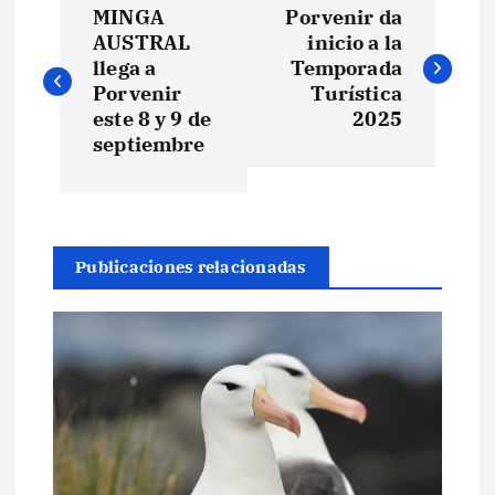
MINGA
Porvenir da
a
AUSTRAL
inicio a la
llega a
Temporada
v
Porvenir
Turística
este 8 y 9 de
2025
e
septiembre
g
a
Publicaciones relacionadas
c
i
ó
n