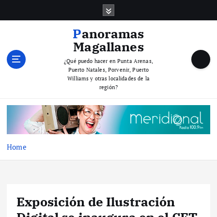
S
k
i
Panoramas
p
Magallanes
t
o
¿Qué puedo hacer en Punta Arenas,
Puerto Natales, Porvenir, Puerto
c
Williams y otras localidades de la
o
región?
n
t
e
n
t
Home
Exposición de Ilustración