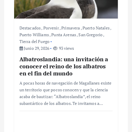
d
e
Destacados
,
Porvenir
,
Primavera
,
Puerto Natales
,
Puerto Williams
,
Punta Arenas
,
San Gregorio
,
e
Tierra del Fuego
Junio 29, 2026
93 views
n
Albatroslandia: una invitación a
t
conocer el reino de los albatros
en el fin del mundo
r
A pocas horas de navegación de Magallanes existe
un territorio que pocos conocen y que la ciencia
a
acaba de bautizar: “Albatroslandia”, el reino
subantártico de los albatros. Te invitamos a…
d
a