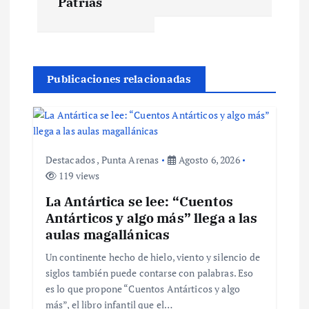
Patrias
a
c
Publicaciones relacionadas
i
ó
n
Destacados
,
Punta Arenas
Agosto 6, 2026
119 views
d
La Antártica se lee: “Cuentos
Antárticos y algo más” llega a las
e
aulas magallánicas
Un continente hecho de hielo, viento y silencio de
e
siglos también puede contarse con palabras. Eso
es lo que propone “Cuentos Antárticos y algo
n
más”, el libro infantil que el…