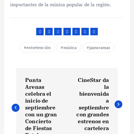
importantes de la música popular de la región.
entretención
música
panoramas
N
Punta
CineStar da
a
Arenas
la
celebra el
bienvenida
v
inicio de
a
septiembre
septiembre
e
con un gran
con grandes
Concierto
estrenos en
de Fiestas
cartelera
g