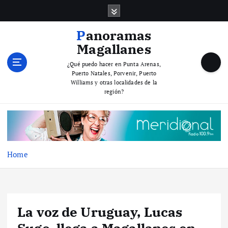
S
k
i
Panoramas
p
Magallanes
t
o
¿Qué puedo hacer en Punta Arenas,
Puerto Natales, Porvenir, Puerto
c
Williams y otras localidades de la
o
región?
n
t
e
n
t
Home
La voz de Uruguay, Lucas