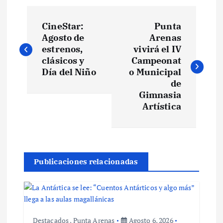
N
CineStar:
Punta
a
Agosto de
Arenas
estrenos,
vivirá el IV
v
clásicos y
Campeonat
Día del Niño
o Municipal
e
de
Gimnasia
Artística
g
a
c
Publicaciones relacionadas
i
ó
Destacados
,
Punta Arenas
Agosto 6, 2026