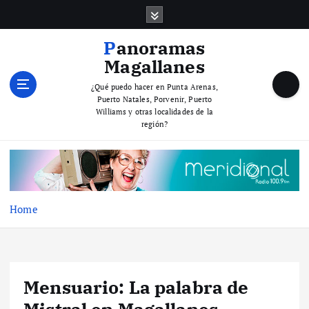
S
k
i
Panoramas
p
Magallanes
t
o
¿Qué puedo hacer en Punta Arenas,
Puerto Natales, Porvenir, Puerto
c
Williams y otras localidades de la
o
región?
n
t
e
n
t
Home
Mensuario: La palabra de
Mistral en Magallanes