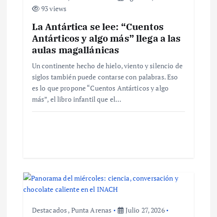
n
93 views
La Antártica se lee: “Cuentos
d
Antárticos y algo más” llega a las
aulas magallánicas
e
Un continente hecho de hielo, viento y silencio de
siglos también puede contarse con palabras. Eso
e
es lo que propone “Cuentos Antárticos y algo
más”, el libro infantil que el…
n
t
r
a
d
Destacados
,
Punta Arenas
Julio 27, 2026