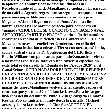
la apuesta de Tommy Beans
Memorias Pintadas del
Petróleo:cuando el alma de Magallanes se cuelga en las paredes
de un café
La Agencia regresa con su segunda temporada: un
panorama imperdible para los amantes del espionaje en
Magallanes
Mamut llega con todo a Punta Arenas: ribs,
hamburguesas y el panorama perfecto para compartir en
“manada”
CHOLCHOL SE CONECTÓ CON BASE NAVAL
ANTÁRTICA “ARTURO PRAT”
Cuando el fin del mundo se
convierte en capital de la ciencia: la IV Conferencia CHIC que
Magallanes necesita repetir
Leer Geodécimas en el fin del
mundo: una invitación a mirar la Tierra con otros ojos
Ciencia,
cocina austral y arte: la IV Conferencia del CHIC llega a
Puerto Williams con panoramas para todos
Zonaustral celebra
a las mamás con ferias, talleres y una cartelera especial
Con
éxito total se desarrolló la “Regata de los Fiordos 2026” en el
Canal Señoret
OCHO NADADORES DEL CLUB DELFINES
CRUZARON A NADO EL CANAL FITZ ROY EN AGUAS A
UN GRADO BAJO CERO
MES DEL MAR 2026:MAYO EN
EL CONFÍN DEL MUNDO
Cuando los museos se vuelven
mapas del tesoro
Magallanes vuelve a tener cuento: regresa el
concurso que ya suma 39 mil historias breves
Para los largos
inviernos del fin del mundo, Pluto TV llega cargado en mayo
El
Rey del Pop conquista el mundo desde la pantalla: Michael
arrasa y lidera la cartelera del Cine Star
ARTE EN EL