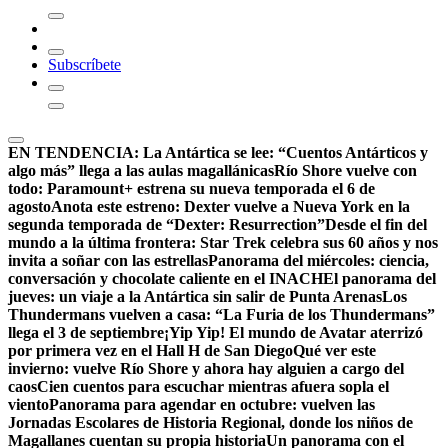
Subscríbete
EN TENDENCIA:
La Antártica se lee: “Cuentos Antárticos y
algo más” llega a las aulas magallánicas
Río Shore vuelve con
todo: Paramount+ estrena su nueva temporada el 6 de
agosto
Anota este estreno: Dexter vuelve a Nueva York en la
segunda temporada de “Dexter: Resurrection”
Desde el fin del
mundo a la última frontera: Star Trek celebra sus 60 años y nos
invita a soñar con las estrellas
Panorama del miércoles: ciencia,
conversación y chocolate caliente en el INACH
El panorama del
jueves: un viaje a la Antártica sin salir de Punta Arenas
Los
Thundermans vuelven a casa: “La Furia de los Thundermans”
llega el 3 de septiembre
¡Yip Yip! El mundo de Avatar aterrizó
por primera vez en el Hall H de San Diego
Qué ver este
invierno: vuelve Río Shore y ahora hay alguien a cargo del
caos
Cien cuentos para escuchar mientras afuera sopla el
viento
Panorama para agendar en octubre: vuelven las
Jornadas Escolares de Historia Regional, donde los niños de
Magallanes cuentan su propia historia
Un panorama con el