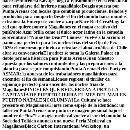
hacerlo
“Inocencia Salvaje” llega a Paramount+: el estreno ideal
para refugiarse del invierno magallánico
Doggis apuesta por
Punta Arenas con locales que combinan promociones, helados y
productos para compartir
Desde el fin del mundo hacia mundos
extraños: la Enterprise vuelve a zarpar
Nace Red CreaMag: la
red que quiere poner a Magallanes en el mapa creativo del
país
Pablo Azar brilla como el único actor latino en la comedia
sobrenatural “Nurse the Dead”
“Lioness” vuelve a la acción: el
panorama perfecto para las noches frías del sur
Ojo de Pez
2026: el concurso que invita a retratar el alma acuática de Chile
abre su convocatoria
El ajedrez se toma la Galería Palace en
doble jornada histórica para Punta Arenas
Juan Maestro
apuesta por los sabores contundentes y las preparaciones a la
plancha para seguir conquistando Punta Arenas
Retro Party en
ASMAR: la apuesta de los trabajadores magallánicos para
encender el fin de semana
Lioness regresa: el thriller de
espionaje perfecto para encender las noches frías de
Magallanes
PINCELES QUE RECUERDAN A PRAT: LA
CAPITANÍA DE PUERTO CIERRA EL MES DEL MAR EN
PUERTO NATALES
[COLUMNA] La Cultura se hace
presente en Magallanes
El arte como espejo de la identidad: un
taller en Punta Arenas une pintura e imagen personal bajo el
nombre de “luz”
La magia medieval vuelve al sur del mundo: la
Sociedad Tolkien anuncia una nueva Feria Medieval en
Magallanes
Black Carbon International Workshop: un