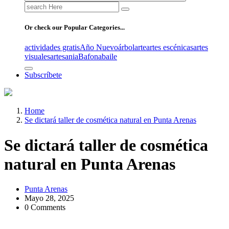
Search
for:
Or check our Popular Categories...
actividades gratis
Año Nuevo
árbol
arte
artes escénicas
artes
visuales
artesania
Bafona
baile
Subscríbete
Home
Se dictará taller de cosmética natural en Punta Arenas
Se dictará taller de cosmética
natural en Punta Arenas
Punta Arenas
Mayo 28, 2025
0 Comments