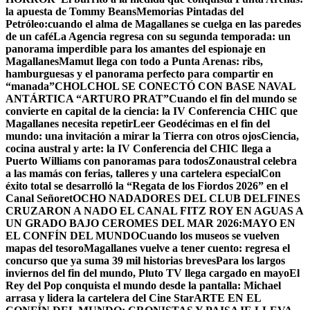
la apuesta de Tommy Beans
Memorias Pintadas del
Petróleo:cuando el alma de Magallanes se cuelga en las paredes
de un café
La Agencia regresa con su segunda temporada: un
panorama imperdible para los amantes del espionaje en
Magallanes
Mamut llega con todo a Punta Arenas: ribs,
hamburguesas y el panorama perfecto para compartir en
“manada”
CHOLCHOL SE CONECTÓ CON BASE NAVAL
ANTÁRTICA “ARTURO PRAT”
Cuando el fin del mundo se
convierte en capital de la ciencia: la IV Conferencia CHIC que
Magallanes necesita repetir
Leer Geodécimas en el fin del
mundo: una invitación a mirar la Tierra con otros ojos
Ciencia,
cocina austral y arte: la IV Conferencia del CHIC llega a
Puerto Williams con panoramas para todos
Zonaustral celebra
a las mamás con ferias, talleres y una cartelera especial
Con
éxito total se desarrolló la “Regata de los Fiordos 2026” en el
Canal Señoret
OCHO NADADORES DEL CLUB DELFINES
CRUZARON A NADO EL CANAL FITZ ROY EN AGUAS A
UN GRADO BAJO CERO
MES DEL MAR 2026:MAYO EN
EL CONFÍN DEL MUNDO
Cuando los museos se vuelven
mapas del tesoro
Magallanes vuelve a tener cuento: regresa el
concurso que ya suma 39 mil historias breves
Para los largos
inviernos del fin del mundo, Pluto TV llega cargado en mayo
El
Rey del Pop conquista el mundo desde la pantalla: Michael
arrasa y lidera la cartelera del Cine Star
ARTE EN EL