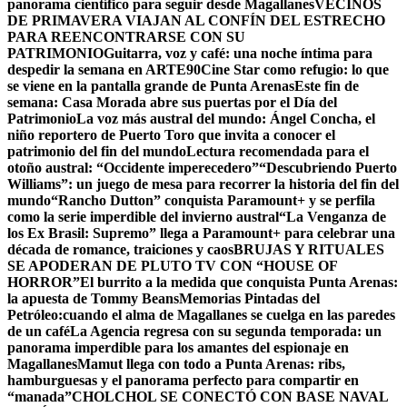
panorama científico para seguir desde Magallanes
VECINOS
DE PRIMAVERA VIAJAN AL CONFÍN DEL ESTRECHO
PARA REENCONTRARSE CON SU
PATRIMONIO
Guitarra, voz y café: una noche íntima para
despedir la semana en ARTE90
Cine Star como refugio: lo que
se viene en la pantalla grande de Punta Arenas
Este fin de
semana: Casa Morada abre sus puertas por el Día del
Patrimonio
La voz más austral del mundo: Ángel Concha, el
niño reportero de Puerto Toro que invita a conocer el
patrimonio del fin del mundo
Lectura recomendada para el
otoño austral: “Occidente imperecedero”
“Descubriendo Puerto
Williams”: un juego de mesa para recorrer la historia del fin del
mundo
“Rancho Dutton” conquista Paramount+ y se perfila
como la serie imperdible del invierno austral
“La Venganza de
los Ex Brasil: Supremo” llega a Paramount+ para celebrar una
década de romance, traiciones y caos
BRUJAS Y RITUALES
SE APODERAN DE PLUTO TV CON “HOUSE OF
HORROR”
El burrito a la medida que conquista Punta Arenas:
la apuesta de Tommy Beans
Memorias Pintadas del
Petróleo:cuando el alma de Magallanes se cuelga en las paredes
de un café
La Agencia regresa con su segunda temporada: un
panorama imperdible para los amantes del espionaje en
Magallanes
Mamut llega con todo a Punta Arenas: ribs,
hamburguesas y el panorama perfecto para compartir en
“manada”
CHOLCHOL SE CONECTÓ CON BASE NAVAL