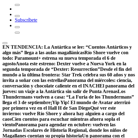
Subscríbete
EN TENDENCIA:
La Antártica se lee: “Cuentos Antárticos y
algo más” llega a las aulas magallánicas
Río Shore vuelve con
todo: Paramount+ estrena su nueva temporada el 6 de
agosto
Anota este estreno: Dexter vuelve a Nueva York en la
segunda temporada de “Dexter: Resurrection”
Desde el fin del
mundo a la última frontera: Star Trek celebra sus 60 años y nos
invita a soñar con las estrellas
Panorama del miércoles: ciencia,
conversación y chocolate caliente en el INACH
El panorama del
jueves: un viaje a la Antártica sin salir de Punta Arenas
Los
Thundermans vuelven a casa: “La Furia de los Thundermans”
llega el 3 de septiembre
¡Yip Yip! El mundo de Avatar aterrizó
por primera vez en el Hall H de San Diego
Qué ver este
invierno: vuelve Río Shore y ahora hay alguien a cargo del
caos
Cien cuentos para escuchar mientras afuera sopla el
viento
Panorama para agendar en octubre: vuelven las
Jornadas Escolares de Historia Regional, donde los niños de
Magallanes cuentan su propia historia
Un panorama con el