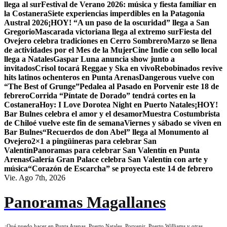
llega al sur
Festival de Verano 2026: música y fiesta familiar en
la Costanera
Siete experiencias imperdibles en la Patagonia
Austral 2026
¡HOY! “A un paso de la oscuridad” llega a San
Gregorio
Mascarada victoriana llega al extremo sur
Fiesta del
Ovejero celebra tradiciones en Cerro Sombrero
Marzo se llena
de actividades por el Mes de la Mujer
Cine Indie con sello local
llega a Natales
Gaspar Luna anuncia show junto a
invitados
Crisol tocará Reggae y Ska en vivo
Rebobinados revive
hits latinos ochenteros en Punta Arenas
Dangerous vuelve con
“The Best of Grunge”
Pedalea al Pasado en Porvenir este 18 de
febrero
Corrida “Píntate de Dorado” tendrá cortes en la
Costanera
Hoy: I Love Dorotea Night en Puerto Natales
¡HOY!
Bar Bulnes celebra el amor y el desamor
Muestra Costumbrista
de Chiloé vuelve este fin de semana
Viernes y sábado se viven en
Bar Bulnes
“Recuerdos de don Abel” llega al Monumento al
Ovejero
2×1 a pingüineras para celebrar San
Valentín
Panoramas para celebrar San Valentín en Punta
Arenas
Galería Gran Palace celebra San Valentín con arte y
música
“Corazón de Escarcha” se proyecta este 14 de febrero
Vie. Ago 7th, 2026
Panoramas Magallanes
¿Qué puedo hacer en Punta Arenas, Puerto Natales, Porvenir, Puerto Williams y otras