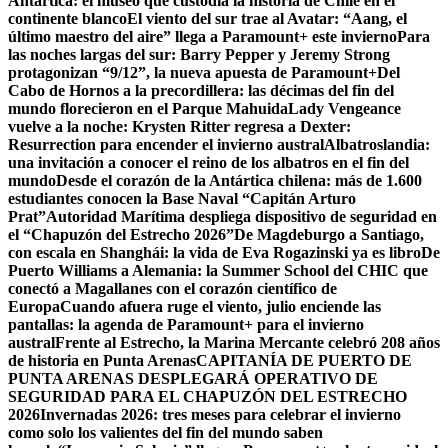
Antártica: el museo que custodia la historia de Chile en el
continente blanco
El viento del sur trae al Avatar: “Aang, el
último maestro del aire” llega a Paramount+ este invierno
Para
las noches largas del sur: Barry Pepper y Jeremy Strong
protagonizan “9/12”, la nueva apuesta de Paramount+
Del
Cabo de Hornos a la precordillera: las décimas del fin del
mundo florecieron en el Parque Mahuida
Lady Vengeance
vuelve a la noche: Krysten Ritter regresa a Dexter:
Resurrection para encender el invierno austral
Albatroslandia:
una invitación a conocer el reino de los albatros en el fin del
mundo
Desde el corazón de la Antártica chilena: más de 1.600
estudiantes conocen la Base Naval “Capitán Arturo
Prat”
Autoridad Marítima despliega dispositivo de seguridad en
el “Chapuzón del Estrecho 2026”
De Magdeburgo a Santiago,
con escala en Shanghái: la vida de Eva Rogazinski ya es libro
De
Puerto Williams a Alemania: la Summer School del CHIC que
conectó a Magallanes con el corazón científico de
Europa
Cuando afuera ruge el viento, julio enciende las
pantallas: la agenda de Paramount+ para el invierno
austral
Frente al Estrecho, la Marina Mercante celebró 208 años
de historia en Punta Arenas
CAPITANÍA DE PUERTO DE
PUNTA ARENAS DESPLEGARÁ OPERATIVO DE
SEGURIDAD PARA EL CHAPUZÓN DEL ESTRECHO
2026
Invernadas 2026: tres meses para celebrar el invierno
como solo los valientes del fin del mundo saben