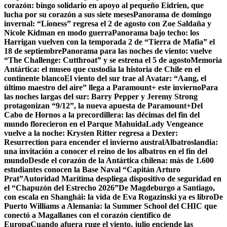
corazón: bingo solidario en apoyo al pequeño Eidrien, que
lucha por su corazón a sus siete meses
Panorama de domingo
invernal: “Lioness” regresa el 2 de agosto con Zoe Saldaña y
Nicole Kidman en modo guerra
Panorama bajo techo: los
Harrigan vuelven con la temporada 2 de “Tierra de Mafia” el
18 de septiembre
Panorama para las noches de viento: vuelve
“The Challenge: Cutthroat” y se estrena el 5 de agosto
Memoria
Antártica: el museo que custodia la historia de Chile en el
continente blanco
El viento del sur trae al Avatar: “Aang, el
último maestro del aire” llega a Paramount+ este invierno
Para
las noches largas del sur: Barry Pepper y Jeremy Strong
protagonizan “9/12”, la nueva apuesta de Paramount+
Del
Cabo de Hornos a la precordillera: las décimas del fin del
mundo florecieron en el Parque Mahuida
Lady Vengeance
vuelve a la noche: Krysten Ritter regresa a Dexter:
Resurrection para encender el invierno austral
Albatroslandia:
una invitación a conocer el reino de los albatros en el fin del
mundo
Desde el corazón de la Antártica chilena: más de 1.600
estudiantes conocen la Base Naval “Capitán Arturo
Prat”
Autoridad Marítima despliega dispositivo de seguridad en
el “Chapuzón del Estrecho 2026”
De Magdeburgo a Santiago,
con escala en Shanghái: la vida de Eva Rogazinski ya es libro
De
Puerto Williams a Alemania: la Summer School del CHIC que
conectó a Magallanes con el corazón científico de
Europa
Cuando afuera ruge el viento, julio enciende las