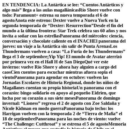
Skip
EN TENDENCIA:
La Antártica se lee: “Cuentos Antárticos y
to
algo más” llega a las aulas magallánicas
Río Shore vuelve con
content
todo: Paramount+ estrena su nueva temporada el 6 de
agosto
Anota este estreno: Dexter vuelve a Nueva York en la
segunda temporada de “Dexter: Resurrection”
Desde el fin del
mundo a la última frontera: Star Trek celebra sus 60 años y nos
invita a soñar con las estrellas
Panorama del miércoles: ciencia,
conversación y chocolate caliente en el INACH
El panorama del
jueves: un viaje a la Antártica sin salir de Punta Arenas
Los
Thundermans vuelven a casa: “La Furia de los Thundermans”
llega el 3 de septiembre
¡Yip Yip! El mundo de Avatar aterrizó
por primera vez en el Hall H de San Diego
Qué ver este
invierno: vuelve Río Shore y ahora hay alguien a cargo del
caos
Cien cuentos para escuchar mientras afuera sopla el
viento
Panorama para agendar en octubre: vuelven las
Jornadas Escolares de Historia Regional, donde los niños de
Magallanes cuentan su propia historia
Un panorama con el
corazón: bingo solidario en apoyo al pequeño Eidrien, que
lucha por su corazón a sus siete meses
Panorama de domingo
invernal: “Lioness” regresa el 2 de agosto con Zoe Saldaña y
Nicole Kidman en modo guerra
Panorama bajo techo: los
Harrigan vuelven con la temporada 2 de “Tierra de Mafia” el
18 de septiembre
Panorama para las noches de viento: vuelve
“The Challenge: Cutthroat” y se estrena el 5 de agosto
Memoria