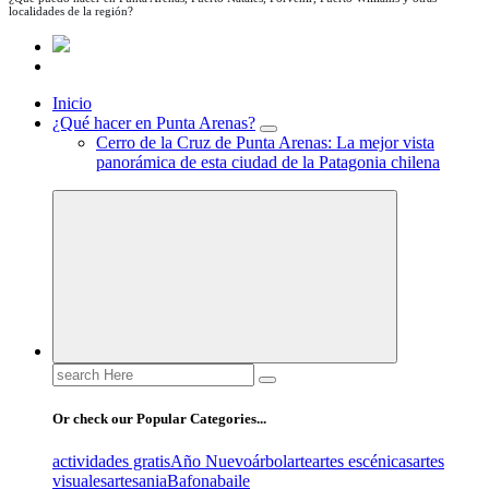
localidades de la región?
Inicio
¿Qué hacer en Punta Arenas?
Cerro de la Cruz de Punta Arenas: La mejor vista
panorámica de esta ciudad de la Patagonia chilena
Search
for:
Or check our Popular Categories...
actividades gratis
Año Nuevo
árbol
arte
artes escénicas
artes
visuales
artesania
Bafona
baile