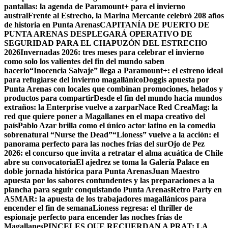
pantallas: la agenda de Paramount+ para el invierno
austral
Frente al Estrecho, la Marina Mercante celebró 208 años
de historia en Punta Arenas
CAPITANÍA DE PUERTO DE
PUNTA ARENAS DESPLEGARÁ OPERATIVO DE
SEGURIDAD PARA EL CHAPUZÓN DEL ESTRECHO
2026
Invernadas 2026: tres meses para celebrar el invierno
como solo los valientes del fin del mundo saben
hacerlo
“Inocencia Salvaje” llega a Paramount+: el estreno ideal
para refugiarse del invierno magallánico
Doggis apuesta por
Punta Arenas con locales que combinan promociones, helados y
productos para compartir
Desde el fin del mundo hacia mundos
extraños: la Enterprise vuelve a zarpar
Nace Red CreaMag: la
red que quiere poner a Magallanes en el mapa creativo del
país
Pablo Azar brilla como el único actor latino en la comedia
sobrenatural “Nurse the Dead”
“Lioness” vuelve a la acción: el
panorama perfecto para las noches frías del sur
Ojo de Pez
2026: el concurso que invita a retratar el alma acuática de Chile
abre su convocatoria
El ajedrez se toma la Galería Palace en
doble jornada histórica para Punta Arenas
Juan Maestro
apuesta por los sabores contundentes y las preparaciones a la
plancha para seguir conquistando Punta Arenas
Retro Party en
ASMAR: la apuesta de los trabajadores magallánicos para
encender el fin de semana
Lioness regresa: el thriller de
espionaje perfecto para encender las noches frías de
Magallanes
PINCELES QUE RECUERDAN A PRAT: LA