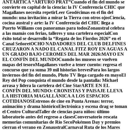
ANTÁRTICA “ARTURO PRAT”
Cuando el fin del mundo se
convierte en capital de la ciencia: la IV Conferencia CHIC que
Magallanes necesita repetir
Leer Geodécimas en el fin del
mundo: una invitación a mirar la Tierra con otros ojos
Ciencia,
cocina austral y arte: la IV Conferencia del CHIC llega a
Puerto Williams con panoramas para todos
Zonaustral celebra
a las mamás con ferias, talleres y una cartelera especial
Con
éxito total se desarrolló la “Regata de los Fiordos 2026” en el
Canal Señoret
OCHO NADADORES DEL CLUB DELFINES
CRUZARON A NADO EL CANAL FITZ ROY EN AGUAS A
UN GRADO BAJO CERO
MES DEL MAR 2026:MAYO EN
EL CONFÍN DEL MUNDO
Cuando los museos se vuelven
mapas del tesoro
Magallanes vuelve a tener cuento: regresa el
concurso que ya suma 39 mil historias breves
Para los largos
inviernos del fin del mundo, Pluto TV llega cargado en mayo
El
Rey del Pop conquista el mundo desde la pantalla: Michael
arrasa y lidera la cartelera del Cine Star
ARTE EN EL
CONFÍN DEL MUNDO: CRONISTAS Y PAISAJE LLEVA
LA HISTORIA MAGALLÁNICA A LOS ESPACIOS
COTIDIANOS
Estrenos de cine en Punta Arenas: terror,
animación y drama histórico
Electrónica y escena drag se toman
el Centro Cultural
Taller de ciencias para niños: último
laboratorio antes del regreso a clases
Conversatorio rescata
memorias comunitarias de Río Seco
Pokémon Day y premios
cierran el verano en Zonaustral
Carnaval Ruta de los Mares