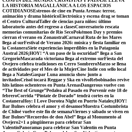
CONFÍN DEL MUNDO: CRONISTAS Y PAISAJE LLEVA
LA HISTORIA MAGALLÁNICA A LOS ESPACIOS
COTIDIANOS
Estrenos de cine en Punta Arenas: terror,
animación y drama histórico
Electrónica y escena drag se toman
el Centro Cultural
Taller de ciencias para niños: último
laboratorio antes del regreso a clases
Conversatorio rescata
memorias comunitarias de Río Seco
Pokémon Day y premios
cierran el verano en Zonaustral
Carnaval Ruta de los Mares
llega al sur
Festival de Verano 2026: música y fiesta familiar en
la Costanera
Siete experiencias imperdibles en la Patagonia
Austral 2026
¡HOY! “A un paso de la oscuridad” llega a San
Gregorio
Mascarada victoriana llega al extremo sur
Fiesta del
Ovejero celebra tradiciones en Cerro Sombrero
Marzo se llena
de actividades por el Mes de la Mujer
Cine Indie con sello local
llega a Natales
Gaspar Luna anuncia show junto a
invitados
Crisol tocará Reggae y Ska en vivo
Rebobinados revive
hits latinos ochenteros en Punta Arenas
Dangerous vuelve con
“The Best of Grunge”
Pedalea al Pasado en Porvenir este 18 de
febrero
Corrida “Píntate de Dorado” tendrá cortes en la
Costanera
Hoy: I Love Dorotea Night en Puerto Natales
¡HOY!
Bar Bulnes celebra el amor y el desamor
Muestra Costumbrista
de Chiloé vuelve este fin de semana
Viernes y sábado se viven en
Bar Bulnes
“Recuerdos de don Abel” llega al Monumento al
Ovejero
2×1 a pingüineras para celebrar San
Valentín
Panoramas para celebrar San Valentín en Punta