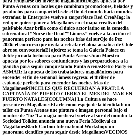
para refugiarse del invierno magallánico
Doggis apuesta por
Punta Arenas con locales que combinan promociones, helados y
productos para compartir
Desde el fin del mundo hacia mundos
extraños: la Enterprise vuelve a zarpar
Nace Red CreaMag: la
red que quiere poner a Magallanes en el mapa creativo del
país
Pablo Azar brilla como el único actor latino en la comedia
sobrenatural “Nurse the Dead”
“Lioness” vuelve a la acción: el
panorama perfecto para las noches frías del sur
Ojo de Pez
2026: el concurso que invita a retratar el alma acuática de Chile
abre su convocatoria
El ajedrez se toma la Galería Palace en
doble jornada histórica para Punta Arenas
Juan Maestro
apuesta por los sabores contundentes y las preparaciones a la
plancha para seguir conquistando Punta Arenas
Retro Party en
ASMAR: la apuesta de los trabajadores magallánicos para
encender el fin de semana
Lioness regresa: el thriller de
espionaje perfecto para encender las noches frías de
Magallanes
PINCELES QUE RECUERDAN A PRAT: LA
CAPITANÍA DE PUERTO CIERRA EL MES DEL MAR EN
PUERTO NATALES
[COLUMNA] La Cultura se hace
presente en Magallanes
El arte como espejo de la identidad: un
taller en Punta Arenas une pintura e imagen personal bajo el
nombre de “luz”
La magia medieval vuelve al sur del mundo: la
Sociedad Tolkien anuncia una nueva Feria Medieval en
Magallanes
Black Carbon International Workshop: un
panorama científico para seguir desde Magallanes
VECINOS