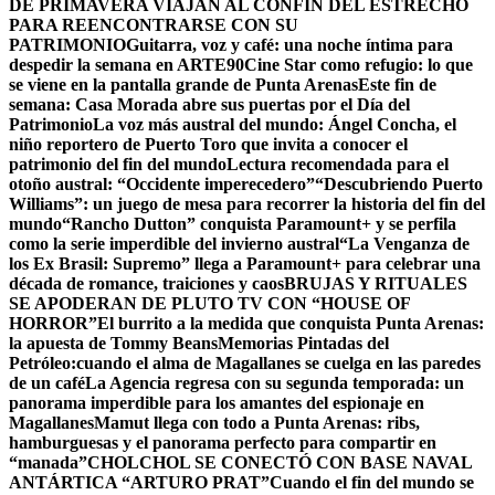
DE PRIMAVERA VIAJAN AL CONFÍN DEL ESTRECHO
PARA REENCONTRARSE CON SU
PATRIMONIO
Guitarra, voz y café: una noche íntima para
despedir la semana en ARTE90
Cine Star como refugio: lo que
se viene en la pantalla grande de Punta Arenas
Este fin de
semana: Casa Morada abre sus puertas por el Día del
Patrimonio
La voz más austral del mundo: Ángel Concha, el
niño reportero de Puerto Toro que invita a conocer el
patrimonio del fin del mundo
Lectura recomendada para el
otoño austral: “Occidente imperecedero”
“Descubriendo Puerto
Williams”: un juego de mesa para recorrer la historia del fin del
mundo
“Rancho Dutton” conquista Paramount+ y se perfila
como la serie imperdible del invierno austral
“La Venganza de
los Ex Brasil: Supremo” llega a Paramount+ para celebrar una
década de romance, traiciones y caos
BRUJAS Y RITUALES
SE APODERAN DE PLUTO TV CON “HOUSE OF
HORROR”
El burrito a la medida que conquista Punta Arenas:
la apuesta de Tommy Beans
Memorias Pintadas del
Petróleo:cuando el alma de Magallanes se cuelga en las paredes
de un café
La Agencia regresa con su segunda temporada: un
panorama imperdible para los amantes del espionaje en
Magallanes
Mamut llega con todo a Punta Arenas: ribs,
hamburguesas y el panorama perfecto para compartir en
“manada”
CHOLCHOL SE CONECTÓ CON BASE NAVAL
ANTÁRTICA “ARTURO PRAT”
Cuando el fin del mundo se