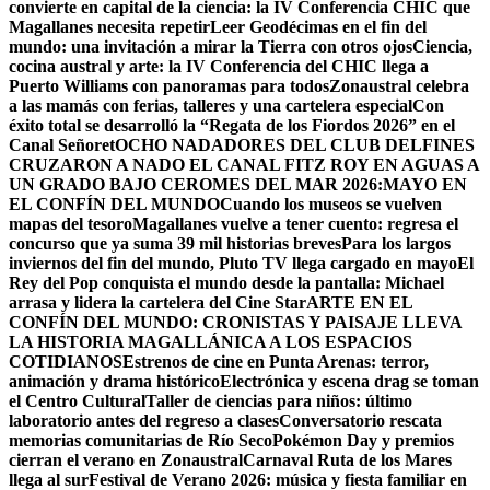
convierte en capital de la ciencia: la IV Conferencia CHIC que
Magallanes necesita repetir
Leer Geodécimas en el fin del
mundo: una invitación a mirar la Tierra con otros ojos
Ciencia,
cocina austral y arte: la IV Conferencia del CHIC llega a
Puerto Williams con panoramas para todos
Zonaustral celebra
a las mamás con ferias, talleres y una cartelera especial
Con
éxito total se desarrolló la “Regata de los Fiordos 2026” en el
Canal Señoret
OCHO NADADORES DEL CLUB DELFINES
CRUZARON A NADO EL CANAL FITZ ROY EN AGUAS A
UN GRADO BAJO CERO
MES DEL MAR 2026:MAYO EN
EL CONFÍN DEL MUNDO
Cuando los museos se vuelven
mapas del tesoro
Magallanes vuelve a tener cuento: regresa el
concurso que ya suma 39 mil historias breves
Para los largos
inviernos del fin del mundo, Pluto TV llega cargado en mayo
El
Rey del Pop conquista el mundo desde la pantalla: Michael
arrasa y lidera la cartelera del Cine Star
ARTE EN EL
CONFÍN DEL MUNDO: CRONISTAS Y PAISAJE LLEVA
LA HISTORIA MAGALLÁNICA A LOS ESPACIOS
COTIDIANOS
Estrenos de cine en Punta Arenas: terror,
animación y drama histórico
Electrónica y escena drag se toman
el Centro Cultural
Taller de ciencias para niños: último
laboratorio antes del regreso a clases
Conversatorio rescata
memorias comunitarias de Río Seco
Pokémon Day y premios
cierran el verano en Zonaustral
Carnaval Ruta de los Mares
llega al sur
Festival de Verano 2026: música y fiesta familiar en