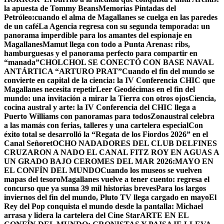
la apuesta de Tommy Beans
Memorias Pintadas del
Petróleo:cuando el alma de Magallanes se cuelga en las paredes
de un café
La Agencia regresa con su segunda temporada: un
panorama imperdible para los amantes del espionaje en
Magallanes
Mamut llega con todo a Punta Arenas: ribs,
hamburguesas y el panorama perfecto para compartir en
“manada”
CHOLCHOL SE CONECTÓ CON BASE NAVAL
ANTÁRTICA “ARTURO PRAT”
Cuando el fin del mundo se
convierte en capital de la ciencia: la IV Conferencia CHIC que
Magallanes necesita repetir
Leer Geodécimas en el fin del
mundo: una invitación a mirar la Tierra con otros ojos
Ciencia,
cocina austral y arte: la IV Conferencia del CHIC llega a
Puerto Williams con panoramas para todos
Zonaustral celebra
a las mamás con ferias, talleres y una cartelera especial
Con
éxito total se desarrolló la “Regata de los Fiordos 2026” en el
Canal Señoret
OCHO NADADORES DEL CLUB DELFINES
CRUZARON A NADO EL CANAL FITZ ROY EN AGUAS A
UN GRADO BAJO CERO
MES DEL MAR 2026:MAYO EN
EL CONFÍN DEL MUNDO
Cuando los museos se vuelven
mapas del tesoro
Magallanes vuelve a tener cuento: regresa el
concurso que ya suma 39 mil historias breves
Para los largos
inviernos del fin del mundo, Pluto TV llega cargado en mayo
El
Rey del Pop conquista el mundo desde la pantalla: Michael
arrasa y lidera la cartelera del Cine Star
ARTE EN EL