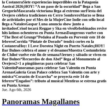
la Costanera
Siete experiencias imperdibles en la Patagonia
Austral 2026
¡HOY! “A un paso de la oscuridad” llega a San
Gregorio
Mascarada victoriana llega al extremo sur
Fiesta del
Ovejero celebra tradiciones en Cerro Sombrero
Marzo se llena
de actividades por el Mes de la Mujer
Cine Indie con sello local
llega a Natales
Gaspar Luna anuncia show junto a
invitados
Crisol tocará Reggae y Ska en vivo
Rebobinados revive
hits latinos ochenteros en Punta Arenas
Dangerous vuelve con
“The Best of Grunge”
Pedalea al Pasado en Porvenir este 18 de
febrero
Corrida “Píntate de Dorado” tendrá cortes en la
Costanera
Hoy: I Love Dorotea Night en Puerto Natales
¡HOY!
Bar Bulnes celebra el amor y el desamor
Muestra Costumbrista
de Chiloé vuelve este fin de semana
Viernes y sábado se viven en
Bar Bulnes
“Recuerdos de don Abel” llega al Monumento al
Ovejero
2×1 a pingüineras para celebrar San
Valentín
Panoramas para celebrar San Valentín en Punta
Arenas
Galería Gran Palace celebra San Valentín con arte y
música
“Corazón de Escarcha” se proyecta este 14 de
febrero
“Engaños”: tributo al musical Mentiras se estrena gratis
en Punta Arenas
Jue. Ago 6th, 2026
Panoramas Magallanes