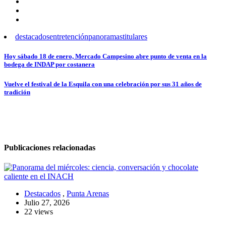
destacados
entretención
panoramas
titulares
Navegación
Hoy sábado 18 de enero, Mercado Campesino abre punto de venta en la
bodega de INDAP por costanera
de
entradas
Vuelve el festival de la Esquila con una celebración por sus 31 años de
tradición
Publicaciones relacionadas
Destacados
,
Punta Arenas
Julio 27, 2026
22 views