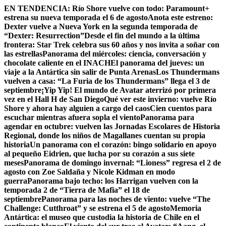
Skip
EN TENDENCIA:
Río Shore vuelve con todo: Paramount+
to
estrena su nueva temporada el 6 de agosto
Anota este estreno:
content
Dexter vuelve a Nueva York en la segunda temporada de
“Dexter: Resurrection”
Desde el fin del mundo a la última
frontera: Star Trek celebra sus 60 años y nos invita a soñar con
las estrellas
Panorama del miércoles: ciencia, conversación y
chocolate caliente en el INACH
El panorama del jueves: un
viaje a la Antártica sin salir de Punta Arenas
Los Thundermans
vuelven a casa: “La Furia de los Thundermans” llega el 3 de
septiembre
¡Yip Yip! El mundo de Avatar aterrizó por primera
vez en el Hall H de San Diego
Qué ver este invierno: vuelve Río
Shore y ahora hay alguien a cargo del caos
Cien cuentos para
escuchar mientras afuera sopla el viento
Panorama para
agendar en octubre: vuelven las Jornadas Escolares de Historia
Regional, donde los niños de Magallanes cuentan su propia
historia
Un panorama con el corazón: bingo solidario en apoyo
al pequeño Eidrien, que lucha por su corazón a sus siete
meses
Panorama de domingo invernal: “Lioness” regresa el 2 de
agosto con Zoe Saldaña y Nicole Kidman en modo
guerra
Panorama bajo techo: los Harrigan vuelven con la
temporada 2 de “Tierra de Mafia” el 18 de
septiembre
Panorama para las noches de viento: vuelve “The
Challenge: Cutthroat” y se estrena el 5 de agosto
Memoria
Antártica: el museo que custodia la historia de Chile en el