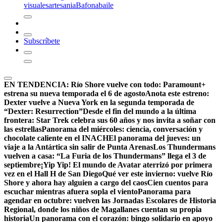
visuales
artesania
Bafona
baile
Subscríbete
EN TENDENCIA:
Río Shore vuelve con todo: Paramount+
estrena su nueva temporada el 6 de agosto
Anota este estreno:
Dexter vuelve a Nueva York en la segunda temporada de
“Dexter: Resurrection”
Desde el fin del mundo a la última
frontera: Star Trek celebra sus 60 años y nos invita a soñar con
las estrellas
Panorama del miércoles: ciencia, conversación y
chocolate caliente en el INACH
El panorama del jueves: un
viaje a la Antártica sin salir de Punta Arenas
Los Thundermans
vuelven a casa: “La Furia de los Thundermans” llega el 3 de
septiembre
¡Yip Yip! El mundo de Avatar aterrizó por primera
vez en el Hall H de San Diego
Qué ver este invierno: vuelve Río
Shore y ahora hay alguien a cargo del caos
Cien cuentos para
escuchar mientras afuera sopla el viento
Panorama para
agendar en octubre: vuelven las Jornadas Escolares de Historia
Regional, donde los niños de Magallanes cuentan su propia
historia
Un panorama con el corazón: bingo solidario en apoyo