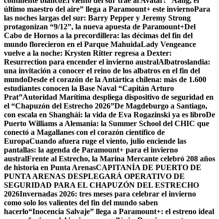
continente blanco
El viento del sur trae al Avatar: “Aang, el
último maestro del aire” llega a Paramount+ este invierno
Para
las noches largas del sur: Barry Pepper y Jeremy Strong
protagonizan “9/12”, la nueva apuesta de Paramount+
Del
Cabo de Hornos a la precordillera: las décimas del fin del
mundo florecieron en el Parque Mahuida
Lady Vengeance
vuelve a la noche: Krysten Ritter regresa a Dexter:
Resurrection para encender el invierno austral
Albatroslandia:
una invitación a conocer el reino de los albatros en el fin del
mundo
Desde el corazón de la Antártica chilena: más de 1.600
estudiantes conocen la Base Naval “Capitán Arturo
Prat”
Autoridad Marítima despliega dispositivo de seguridad en
el “Chapuzón del Estrecho 2026”
De Magdeburgo a Santiago,
con escala en Shanghái: la vida de Eva Rogazinski ya es libro
De
Puerto Williams a Alemania: la Summer School del CHIC que
conectó a Magallanes con el corazón científico de
Europa
Cuando afuera ruge el viento, julio enciende las
pantallas: la agenda de Paramount+ para el invierno
austral
Frente al Estrecho, la Marina Mercante celebró 208 años
de historia en Punta Arenas
CAPITANÍA DE PUERTO DE
PUNTA ARENAS DESPLEGARÁ OPERATIVO DE
SEGURIDAD PARA EL CHAPUZÓN DEL ESTRECHO
2026
Invernadas 2026: tres meses para celebrar el invierno
como solo los valientes del fin del mundo saben
hacerlo
“Inocencia Salvaje” llega a Paramount+: el estreno ideal