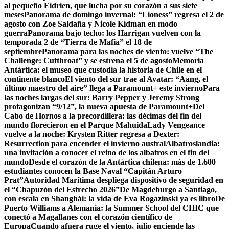
al pequeño Eidrien, que lucha por su corazón a sus siete
meses
Panorama de domingo invernal: “Lioness” regresa el 2 de
agosto con Zoe Saldaña y Nicole Kidman en modo
guerra
Panorama bajo techo: los Harrigan vuelven con la
temporada 2 de “Tierra de Mafia” el 18 de
septiembre
Panorama para las noches de viento: vuelve “The
Challenge: Cutthroat” y se estrena el 5 de agosto
Memoria
Antártica: el museo que custodia la historia de Chile en el
continente blanco
El viento del sur trae al Avatar: “Aang, el
último maestro del aire” llega a Paramount+ este invierno
Para
las noches largas del sur: Barry Pepper y Jeremy Strong
protagonizan “9/12”, la nueva apuesta de Paramount+
Del
Cabo de Hornos a la precordillera: las décimas del fin del
mundo florecieron en el Parque Mahuida
Lady Vengeance
vuelve a la noche: Krysten Ritter regresa a Dexter:
Resurrection para encender el invierno austral
Albatroslandia:
una invitación a conocer el reino de los albatros en el fin del
mundo
Desde el corazón de la Antártica chilena: más de 1.600
estudiantes conocen la Base Naval “Capitán Arturo
Prat”
Autoridad Marítima despliega dispositivo de seguridad en
el “Chapuzón del Estrecho 2026”
De Magdeburgo a Santiago,
con escala en Shanghái: la vida de Eva Rogazinski ya es libro
De
Puerto Williams a Alemania: la Summer School del CHIC que
conectó a Magallanes con el corazón científico de
Europa
Cuando afuera ruge el viento, julio enciende las