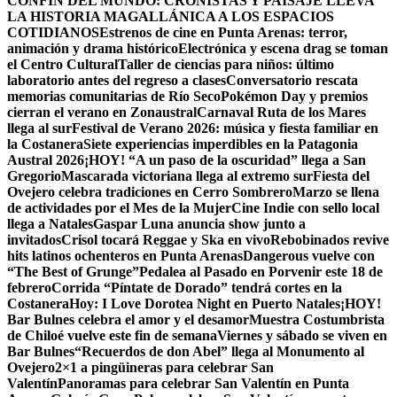
CONFÍN DEL MUNDO: CRONISTAS Y PAISAJE LLEVA
LA HISTORIA MAGALLÁNICA A LOS ESPACIOS
COTIDIANOS
Estrenos de cine en Punta Arenas: terror,
animación y drama histórico
Electrónica y escena drag se toman
el Centro Cultural
Taller de ciencias para niños: último
laboratorio antes del regreso a clases
Conversatorio rescata
memorias comunitarias de Río Seco
Pokémon Day y premios
cierran el verano en Zonaustral
Carnaval Ruta de los Mares
llega al sur
Festival de Verano 2026: música y fiesta familiar en
la Costanera
Siete experiencias imperdibles en la Patagonia
Austral 2026
¡HOY! “A un paso de la oscuridad” llega a San
Gregorio
Mascarada victoriana llega al extremo sur
Fiesta del
Ovejero celebra tradiciones en Cerro Sombrero
Marzo se llena
de actividades por el Mes de la Mujer
Cine Indie con sello local
llega a Natales
Gaspar Luna anuncia show junto a
invitados
Crisol tocará Reggae y Ska en vivo
Rebobinados revive
hits latinos ochenteros en Punta Arenas
Dangerous vuelve con
“The Best of Grunge”
Pedalea al Pasado en Porvenir este 18 de
febrero
Corrida “Píntate de Dorado” tendrá cortes en la
Costanera
Hoy: I Love Dorotea Night en Puerto Natales
¡HOY!
Bar Bulnes celebra el amor y el desamor
Muestra Costumbrista
de Chiloé vuelve este fin de semana
Viernes y sábado se viven en
Bar Bulnes
“Recuerdos de don Abel” llega al Monumento al
Ovejero
2×1 a pingüineras para celebrar San
Valentín
Panoramas para celebrar San Valentín en Punta