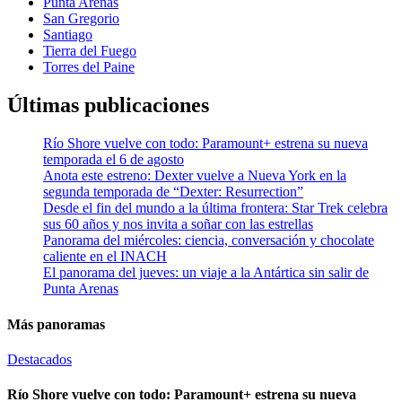
Punta Arenas
San Gregorio
Santiago
Tierra del Fuego
Torres del Paine
Últimas publicaciones
Río Shore vuelve con todo: Paramount+ estrena su nueva
temporada el 6 de agosto
Anota este estreno: Dexter vuelve a Nueva York en la
segunda temporada de “Dexter: Resurrection”
Desde el fin del mundo a la última frontera: Star Trek celebra
sus 60 años y nos invita a soñar con las estrellas
Panorama del miércoles: ciencia, conversación y chocolate
caliente en el INACH
El panorama del jueves: un viaje a la Antártica sin salir de
Punta Arenas
Más panoramas
Destacados
Río Shore vuelve con todo: Paramount+ estrena su nueva