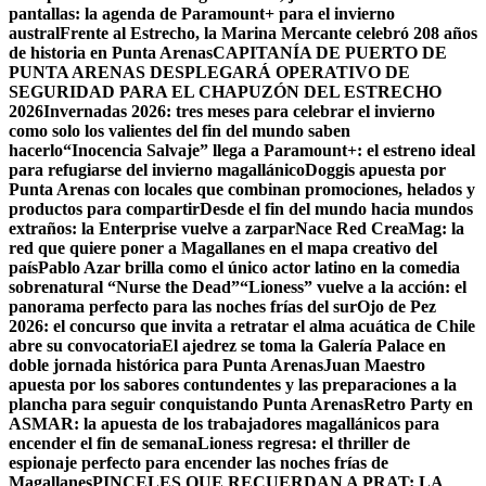
pantallas: la agenda de Paramount+ para el invierno
austral
Frente al Estrecho, la Marina Mercante celebró 208 años
de historia en Punta Arenas
CAPITANÍA DE PUERTO DE
PUNTA ARENAS DESPLEGARÁ OPERATIVO DE
SEGURIDAD PARA EL CHAPUZÓN DEL ESTRECHO
2026
Invernadas 2026: tres meses para celebrar el invierno
como solo los valientes del fin del mundo saben
hacerlo
“Inocencia Salvaje” llega a Paramount+: el estreno ideal
para refugiarse del invierno magallánico
Doggis apuesta por
Punta Arenas con locales que combinan promociones, helados y
productos para compartir
Desde el fin del mundo hacia mundos
extraños: la Enterprise vuelve a zarpar
Nace Red CreaMag: la
red que quiere poner a Magallanes en el mapa creativo del
país
Pablo Azar brilla como el único actor latino en la comedia
sobrenatural “Nurse the Dead”
“Lioness” vuelve a la acción: el
panorama perfecto para las noches frías del sur
Ojo de Pez
2026: el concurso que invita a retratar el alma acuática de Chile
abre su convocatoria
El ajedrez se toma la Galería Palace en
doble jornada histórica para Punta Arenas
Juan Maestro
apuesta por los sabores contundentes y las preparaciones a la
plancha para seguir conquistando Punta Arenas
Retro Party en
ASMAR: la apuesta de los trabajadores magallánicos para
encender el fin de semana
Lioness regresa: el thriller de
espionaje perfecto para encender las noches frías de
Magallanes
PINCELES QUE RECUERDAN A PRAT: LA