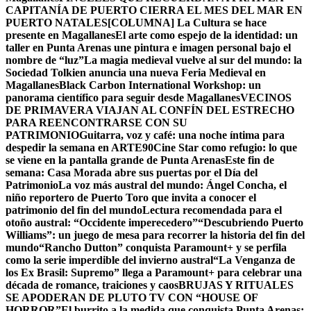
CAPITANÍA DE PUERTO CIERRA EL MES DEL MAR EN
PUERTO NATALES
[COLUMNA] La Cultura se hace
presente en Magallanes
El arte como espejo de la identidad: un
taller en Punta Arenas une pintura e imagen personal bajo el
nombre de “luz”
La magia medieval vuelve al sur del mundo: la
Sociedad Tolkien anuncia una nueva Feria Medieval en
Magallanes
Black Carbon International Workshop: un
panorama científico para seguir desde Magallanes
VECINOS
DE PRIMAVERA VIAJAN AL CONFÍN DEL ESTRECHO
PARA REENCONTRARSE CON SU
PATRIMONIO
Guitarra, voz y café: una noche íntima para
despedir la semana en ARTE90
Cine Star como refugio: lo que
se viene en la pantalla grande de Punta Arenas
Este fin de
semana: Casa Morada abre sus puertas por el Día del
Patrimonio
La voz más austral del mundo: Ángel Concha, el
niño reportero de Puerto Toro que invita a conocer el
patrimonio del fin del mundo
Lectura recomendada para el
otoño austral: “Occidente imperecedero”
“Descubriendo Puerto
Williams”: un juego de mesa para recorrer la historia del fin del
mundo
“Rancho Dutton” conquista Paramount+ y se perfila
como la serie imperdible del invierno austral
“La Venganza de
los Ex Brasil: Supremo” llega a Paramount+ para celebrar una
década de romance, traiciones y caos
BRUJAS Y RITUALES
SE APODERAN DE PLUTO TV CON “HOUSE OF
HORROR”
El burrito a la medida que conquista Punta Arenas: