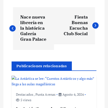
N
Nace nueva
Fiesta
a
librería en
Buenas
la histórica
Escucha
v
Galería
Club Social
Gran Palace
e
g
Publicaciones relacionadas
a
c
i
Destacados
,
Punta Arenas
Agosto 6, 2026
5 views
ó