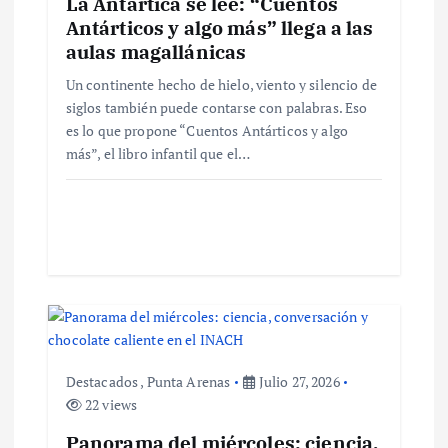
La Antártica se lee: “Cuentos
Antárticos y algo más” llega a las
n
aulas magallánicas
d
Un continente hecho de hielo, viento y silencio de
siglos también puede contarse con palabras. Eso
e
es lo que propone “Cuentos Antárticos y algo
más”, el libro infantil que el…
e
n
t
r
a
Destacados
,
Punta Arenas
Julio 27, 2026
22 views
d
Panorama del miércoles: ciencia,