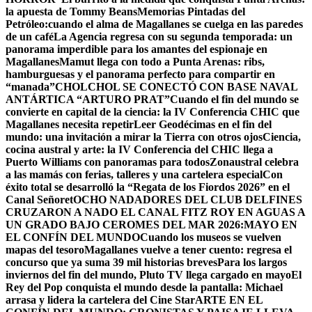
la apuesta de Tommy Beans
Memorias Pintadas del
Petróleo:cuando el alma de Magallanes se cuelga en las paredes
de un café
La Agencia regresa con su segunda temporada: un
panorama imperdible para los amantes del espionaje en
Magallanes
Mamut llega con todo a Punta Arenas: ribs,
hamburguesas y el panorama perfecto para compartir en
“manada”
CHOLCHOL SE CONECTÓ CON BASE NAVAL
ANTÁRTICA “ARTURO PRAT”
Cuando el fin del mundo se
convierte en capital de la ciencia: la IV Conferencia CHIC que
Magallanes necesita repetir
Leer Geodécimas en el fin del
mundo: una invitación a mirar la Tierra con otros ojos
Ciencia,
cocina austral y arte: la IV Conferencia del CHIC llega a
Puerto Williams con panoramas para todos
Zonaustral celebra
a las mamás con ferias, talleres y una cartelera especial
Con
éxito total se desarrolló la “Regata de los Fiordos 2026” en el
Canal Señoret
OCHO NADADORES DEL CLUB DELFINES
CRUZARON A NADO EL CANAL FITZ ROY EN AGUAS A
UN GRADO BAJO CERO
MES DEL MAR 2026:MAYO EN
EL CONFÍN DEL MUNDO
Cuando los museos se vuelven
mapas del tesoro
Magallanes vuelve a tener cuento: regresa el
concurso que ya suma 39 mil historias breves
Para los largos
inviernos del fin del mundo, Pluto TV llega cargado en mayo
El
Rey del Pop conquista el mundo desde la pantalla: Michael
arrasa y lidera la cartelera del Cine Star
ARTE EN EL