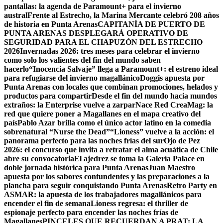
pantallas: la agenda de Paramount+ para el invierno
austral
Frente al Estrecho, la Marina Mercante celebró 208 años
de historia en Punta Arenas
CAPITANÍA DE PUERTO DE
PUNTA ARENAS DESPLEGARÁ OPERATIVO DE
SEGURIDAD PARA EL CHAPUZÓN DEL ESTRECHO
2026
Invernadas 2026: tres meses para celebrar el invierno
como solo los valientes del fin del mundo saben
hacerlo
“Inocencia Salvaje” llega a Paramount+: el estreno ideal
para refugiarse del invierno magallánico
Doggis apuesta por
Punta Arenas con locales que combinan promociones, helados y
productos para compartir
Desde el fin del mundo hacia mundos
extraños: la Enterprise vuelve a zarpar
Nace Red CreaMag: la
red que quiere poner a Magallanes en el mapa creativo del
país
Pablo Azar brilla como el único actor latino en la comedia
sobrenatural “Nurse the Dead”
“Lioness” vuelve a la acción: el
panorama perfecto para las noches frías del sur
Ojo de Pez
2026: el concurso que invita a retratar el alma acuática de Chile
abre su convocatoria
El ajedrez se toma la Galería Palace en
doble jornada histórica para Punta Arenas
Juan Maestro
apuesta por los sabores contundentes y las preparaciones a la
plancha para seguir conquistando Punta Arenas
Retro Party en
ASMAR: la apuesta de los trabajadores magallánicos para
encender el fin de semana
Lioness regresa: el thriller de
espionaje perfecto para encender las noches frías de
Magallanes
PINCELES QUE RECUERDAN A PRAT: LA