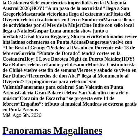
la Costanera
Siete experiencias imperdibles en la Patagonia
Austral 2026
¡HOY! “A un paso de la oscuridad” llega a San
Gregorio
Mascarada victoriana llega al extremo sur
Fiesta del
Ovejero celebra tradiciones en Cerro Sombrero
Marzo se llena
de actividades por el Mes de la Mujer
Cine Indie con sello local
llega a Natales
Gaspar Luna anuncia show junto a
invitados
Crisol tocará Reggae y Ska en vivo
Rebobinados revive
hits latinos ochenteros en Punta Arenas
Dangerous vuelve con
“The Best of Grunge”
Pedalea al Pasado en Porvenir este 18 de
febrero
Corrida “Píntate de Dorado” tendrá cortes en la
Costanera
Hoy: I Love Dorotea Night en Puerto Natales
¡HOY!
Bar Bulnes celebra el amor y el desamor
Muestra Costumbrista
de Chiloé vuelve este fin de semana
Viernes y sábado se viven en
Bar Bulnes
“Recuerdos de don Abel” llega al Monumento al
Ovejero
2×1 a pingüineras para celebrar San
Valentín
Panoramas para celebrar San Valentín en Punta
Arenas
Galería Gran Palace celebra San Valentín con arte y
música
“Corazón de Escarcha” se proyecta este 14 de
febrero
“Engaños”: tributo al musical Mentiras se estrena gratis
en Punta Arenas
Mié. Ago 5th, 2026
Panoramas Magallanes