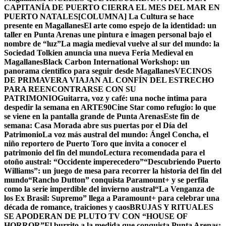
CAPITANÍA DE PUERTO CIERRA EL MES DEL MAR EN
PUERTO NATALES
[COLUMNA] La Cultura se hace
presente en Magallanes
El arte como espejo de la identidad: un
taller en Punta Arenas une pintura e imagen personal bajo el
nombre de “luz”
La magia medieval vuelve al sur del mundo: la
Sociedad Tolkien anuncia una nueva Feria Medieval en
Magallanes
Black Carbon International Workshop: un
panorama científico para seguir desde Magallanes
VECINOS
DE PRIMAVERA VIAJAN AL CONFÍN DEL ESTRECHO
PARA REENCONTRARSE CON SU
PATRIMONIO
Guitarra, voz y café: una noche íntima para
despedir la semana en ARTE90
Cine Star como refugio: lo que
se viene en la pantalla grande de Punta Arenas
Este fin de
semana: Casa Morada abre sus puertas por el Día del
Patrimonio
La voz más austral del mundo: Ángel Concha, el
niño reportero de Puerto Toro que invita a conocer el
patrimonio del fin del mundo
Lectura recomendada para el
otoño austral: “Occidente imperecedero”
“Descubriendo Puerto
Williams”: un juego de mesa para recorrer la historia del fin del
mundo
“Rancho Dutton” conquista Paramount+ y se perfila
como la serie imperdible del invierno austral
“La Venganza de
los Ex Brasil: Supremo” llega a Paramount+ para celebrar una
década de romance, traiciones y caos
BRUJAS Y RITUALES
SE APODERAN DE PLUTO TV CON “HOUSE OF
HORROR”
El burrito a la medida que conquista Punta Arenas: