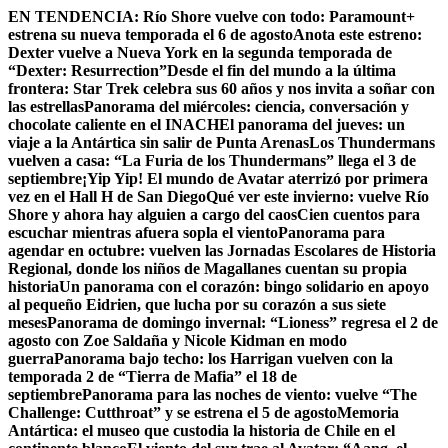
Skip
EN TENDENCIA:
Río Shore vuelve con todo: Paramount+
to
estrena su nueva temporada el 6 de agosto
Anota este estreno:
content
Dexter vuelve a Nueva York en la segunda temporada de
“Dexter: Resurrection”
Desde el fin del mundo a la última
frontera: Star Trek celebra sus 60 años y nos invita a soñar con
las estrellas
Panorama del miércoles: ciencia, conversación y
chocolate caliente en el INACH
El panorama del jueves: un
viaje a la Antártica sin salir de Punta Arenas
Los Thundermans
vuelven a casa: “La Furia de los Thundermans” llega el 3 de
septiembre
¡Yip Yip! El mundo de Avatar aterrizó por primera
vez en el Hall H de San Diego
Qué ver este invierno: vuelve Río
Shore y ahora hay alguien a cargo del caos
Cien cuentos para
escuchar mientras afuera sopla el viento
Panorama para
agendar en octubre: vuelven las Jornadas Escolares de Historia
Regional, donde los niños de Magallanes cuentan su propia
historia
Un panorama con el corazón: bingo solidario en apoyo
al pequeño Eidrien, que lucha por su corazón a sus siete
meses
Panorama de domingo invernal: “Lioness” regresa el 2 de
agosto con Zoe Saldaña y Nicole Kidman en modo
guerra
Panorama bajo techo: los Harrigan vuelven con la
temporada 2 de “Tierra de Mafia” el 18 de
septiembre
Panorama para las noches de viento: vuelve “The
Challenge: Cutthroat” y se estrena el 5 de agosto
Memoria
Antártica: el museo que custodia la historia de Chile en el