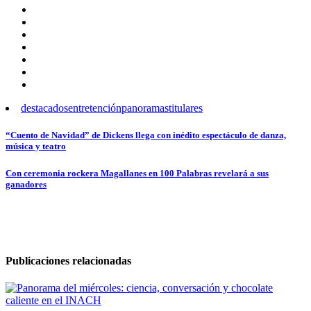
destacados
entretención
panoramas
titulares
Navegación
“Cuento de Navidad” de Dickens llega con inédito espectáculo de danza,
música y teatro
de
entradas
Con ceremonia rockera Magallanes en 100 Palabras revelará a sus
ganadores
Publicaciones relacionadas