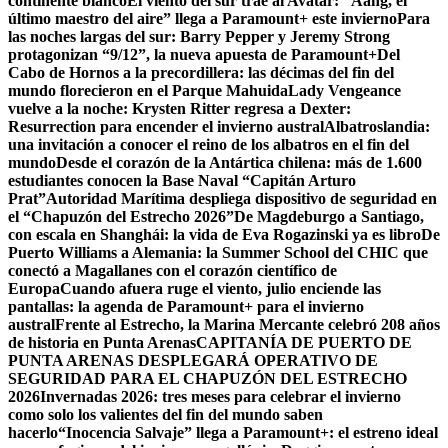
continente blanco
El viento del sur trae al Avatar: “Aang, el
último maestro del aire” llega a Paramount+ este invierno
Para
las noches largas del sur: Barry Pepper y Jeremy Strong
protagonizan “9/12”, la nueva apuesta de Paramount+
Del
Cabo de Hornos a la precordillera: las décimas del fin del
mundo florecieron en el Parque Mahuida
Lady Vengeance
vuelve a la noche: Krysten Ritter regresa a Dexter:
Resurrection para encender el invierno austral
Albatroslandia:
una invitación a conocer el reino de los albatros en el fin del
mundo
Desde el corazón de la Antártica chilena: más de 1.600
estudiantes conocen la Base Naval “Capitán Arturo
Prat”
Autoridad Marítima despliega dispositivo de seguridad en
el “Chapuzón del Estrecho 2026”
De Magdeburgo a Santiago,
con escala en Shanghái: la vida de Eva Rogazinski ya es libro
De
Puerto Williams a Alemania: la Summer School del CHIC que
conectó a Magallanes con el corazón científico de
Europa
Cuando afuera ruge el viento, julio enciende las
pantallas: la agenda de Paramount+ para el invierno
austral
Frente al Estrecho, la Marina Mercante celebró 208 años
de historia en Punta Arenas
CAPITANÍA DE PUERTO DE
PUNTA ARENAS DESPLEGARÁ OPERATIVO DE
SEGURIDAD PARA EL CHAPUZÓN DEL ESTRECHO
2026
Invernadas 2026: tres meses para celebrar el invierno
como solo los valientes del fin del mundo saben
hacerlo
“Inocencia Salvaje” llega a Paramount+: el estreno ideal