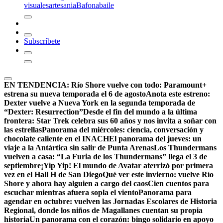
visuales
artesania
Bafona
baile
Subscríbete
EN TENDENCIA:
Río Shore vuelve con todo: Paramount+
estrena su nueva temporada el 6 de agosto
Anota este estreno:
Dexter vuelve a Nueva York en la segunda temporada de
“Dexter: Resurrection”
Desde el fin del mundo a la última
frontera: Star Trek celebra sus 60 años y nos invita a soñar con
las estrellas
Panorama del miércoles: ciencia, conversación y
chocolate caliente en el INACH
El panorama del jueves: un
viaje a la Antártica sin salir de Punta Arenas
Los Thundermans
vuelven a casa: “La Furia de los Thundermans” llega el 3 de
septiembre
¡Yip Yip! El mundo de Avatar aterrizó por primera
vez en el Hall H de San Diego
Qué ver este invierno: vuelve Río
Shore y ahora hay alguien a cargo del caos
Cien cuentos para
escuchar mientras afuera sopla el viento
Panorama para
agendar en octubre: vuelven las Jornadas Escolares de Historia
Regional, donde los niños de Magallanes cuentan su propia
historia
Un panorama con el corazón: bingo solidario en apoyo