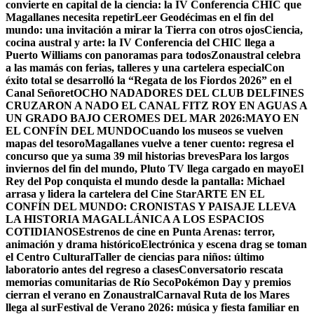
convierte en capital de la ciencia: la IV Conferencia CHIC que
Magallanes necesita repetir
Leer Geodécimas en el fin del
mundo: una invitación a mirar la Tierra con otros ojos
Ciencia,
cocina austral y arte: la IV Conferencia del CHIC llega a
Puerto Williams con panoramas para todos
Zonaustral celebra
a las mamás con ferias, talleres y una cartelera especial
Con
éxito total se desarrolló la “Regata de los Fiordos 2026” en el
Canal Señoret
OCHO NADADORES DEL CLUB DELFINES
CRUZARON A NADO EL CANAL FITZ ROY EN AGUAS A
UN GRADO BAJO CERO
MES DEL MAR 2026:MAYO EN
EL CONFÍN DEL MUNDO
Cuando los museos se vuelven
mapas del tesoro
Magallanes vuelve a tener cuento: regresa el
concurso que ya suma 39 mil historias breves
Para los largos
inviernos del fin del mundo, Pluto TV llega cargado en mayo
El
Rey del Pop conquista el mundo desde la pantalla: Michael
arrasa y lidera la cartelera del Cine Star
ARTE EN EL
CONFÍN DEL MUNDO: CRONISTAS Y PAISAJE LLEVA
LA HISTORIA MAGALLÁNICA A LOS ESPACIOS
COTIDIANOS
Estrenos de cine en Punta Arenas: terror,
animación y drama histórico
Electrónica y escena drag se toman
el Centro Cultural
Taller de ciencias para niños: último
laboratorio antes del regreso a clases
Conversatorio rescata
memorias comunitarias de Río Seco
Pokémon Day y premios
cierran el verano en Zonaustral
Carnaval Ruta de los Mares
llega al sur
Festival de Verano 2026: música y fiesta familiar en