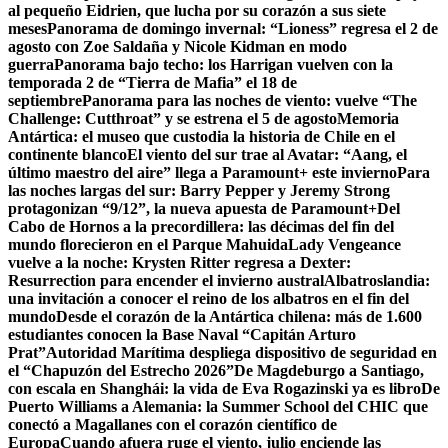
al pequeño Eidrien, que lucha por su corazón a sus siete
meses
Panorama de domingo invernal: “Lioness” regresa el 2 de
agosto con Zoe Saldaña y Nicole Kidman en modo
guerra
Panorama bajo techo: los Harrigan vuelven con la
temporada 2 de “Tierra de Mafia” el 18 de
septiembre
Panorama para las noches de viento: vuelve “The
Challenge: Cutthroat” y se estrena el 5 de agosto
Memoria
Antártica: el museo que custodia la historia de Chile en el
continente blanco
El viento del sur trae al Avatar: “Aang, el
último maestro del aire” llega a Paramount+ este invierno
Para
las noches largas del sur: Barry Pepper y Jeremy Strong
protagonizan “9/12”, la nueva apuesta de Paramount+
Del
Cabo de Hornos a la precordillera: las décimas del fin del
mundo florecieron en el Parque Mahuida
Lady Vengeance
vuelve a la noche: Krysten Ritter regresa a Dexter:
Resurrection para encender el invierno austral
Albatroslandia:
una invitación a conocer el reino de los albatros en el fin del
mundo
Desde el corazón de la Antártica chilena: más de 1.600
estudiantes conocen la Base Naval “Capitán Arturo
Prat”
Autoridad Marítima despliega dispositivo de seguridad en
el “Chapuzón del Estrecho 2026”
De Magdeburgo a Santiago,
con escala en Shanghái: la vida de Eva Rogazinski ya es libro
De
Puerto Williams a Alemania: la Summer School del CHIC que
conectó a Magallanes con el corazón científico de
Europa
Cuando afuera ruge el viento, julio enciende las