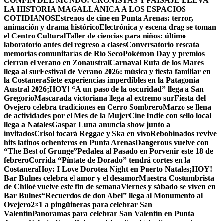
CONFÍN DEL MUNDO: CRONISTAS Y PAISAJE LLEVA
LA HISTORIA MAGALLÁNICA A LOS ESPACIOS
COTIDIANOS
Estrenos de cine en Punta Arenas: terror,
animación y drama histórico
Electrónica y escena drag se toman
el Centro Cultural
Taller de ciencias para niños: último
laboratorio antes del regreso a clases
Conversatorio rescata
memorias comunitarias de Río Seco
Pokémon Day y premios
cierran el verano en Zonaustral
Carnaval Ruta de los Mares
llega al sur
Festival de Verano 2026: música y fiesta familiar en
la Costanera
Siete experiencias imperdibles en la Patagonia
Austral 2026
¡HOY! “A un paso de la oscuridad” llega a San
Gregorio
Mascarada victoriana llega al extremo sur
Fiesta del
Ovejero celebra tradiciones en Cerro Sombrero
Marzo se llena
de actividades por el Mes de la Mujer
Cine Indie con sello local
llega a Natales
Gaspar Luna anuncia show junto a
invitados
Crisol tocará Reggae y Ska en vivo
Rebobinados revive
hits latinos ochenteros en Punta Arenas
Dangerous vuelve con
“The Best of Grunge”
Pedalea al Pasado en Porvenir este 18 de
febrero
Corrida “Píntate de Dorado” tendrá cortes en la
Costanera
Hoy: I Love Dorotea Night en Puerto Natales
¡HOY!
Bar Bulnes celebra el amor y el desamor
Muestra Costumbrista
de Chiloé vuelve este fin de semana
Viernes y sábado se viven en
Bar Bulnes
“Recuerdos de don Abel” llega al Monumento al
Ovejero
2×1 a pingüineras para celebrar San
Valentín
Panoramas para celebrar San Valentín en Punta