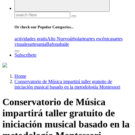
Search
for:
Or check our Popular Categories...
actividades gratis
Año Nuevo
árbol
arte
artes escénicas
artes
visuales
artesania
Bafona
baile
Subscríbete
Home
Conservatorio de Música impartirá taller gratuito de
iniciación musical basado en la metodología Montessori
Conservatorio de Música
impartirá taller gratuito de
iniciación musical basado en la