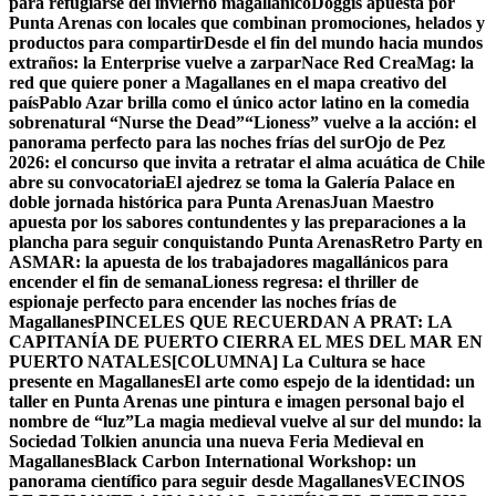
para refugiarse del invierno magallánico
Doggis apuesta por
Punta Arenas con locales que combinan promociones, helados y
productos para compartir
Desde el fin del mundo hacia mundos
extraños: la Enterprise vuelve a zarpar
Nace Red CreaMag: la
red que quiere poner a Magallanes en el mapa creativo del
país
Pablo Azar brilla como el único actor latino en la comedia
sobrenatural “Nurse the Dead”
“Lioness” vuelve a la acción: el
panorama perfecto para las noches frías del sur
Ojo de Pez
2026: el concurso que invita a retratar el alma acuática de Chile
abre su convocatoria
El ajedrez se toma la Galería Palace en
doble jornada histórica para Punta Arenas
Juan Maestro
apuesta por los sabores contundentes y las preparaciones a la
plancha para seguir conquistando Punta Arenas
Retro Party en
ASMAR: la apuesta de los trabajadores magallánicos para
encender el fin de semana
Lioness regresa: el thriller de
espionaje perfecto para encender las noches frías de
Magallanes
PINCELES QUE RECUERDAN A PRAT: LA
CAPITANÍA DE PUERTO CIERRA EL MES DEL MAR EN
PUERTO NATALES
[COLUMNA] La Cultura se hace
presente en Magallanes
El arte como espejo de la identidad: un
taller en Punta Arenas une pintura e imagen personal bajo el
nombre de “luz”
La magia medieval vuelve al sur del mundo: la
Sociedad Tolkien anuncia una nueva Feria Medieval en
Magallanes
Black Carbon International Workshop: un
panorama científico para seguir desde Magallanes
VECINOS