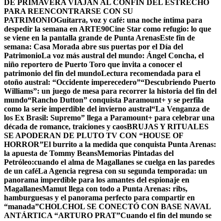
DE PRIMAVERA VIAJAN AL CONFÍN DEL ESTRECHO
PARA REENCONTRARSE CON SU
PATRIMONIO
Guitarra, voz y café: una noche íntima para
despedir la semana en ARTE90
Cine Star como refugio: lo que
se viene en la pantalla grande de Punta Arenas
Este fin de
semana: Casa Morada abre sus puertas por el Día del
Patrimonio
La voz más austral del mundo: Ángel Concha, el
niño reportero de Puerto Toro que invita a conocer el
patrimonio del fin del mundo
Lectura recomendada para el
otoño austral: “Occidente imperecedero”
“Descubriendo Puerto
Williams”: un juego de mesa para recorrer la historia del fin del
mundo
“Rancho Dutton” conquista Paramount+ y se perfila
como la serie imperdible del invierno austral
“La Venganza de
los Ex Brasil: Supremo” llega a Paramount+ para celebrar una
década de romance, traiciones y caos
BRUJAS Y RITUALES
SE APODERAN DE PLUTO TV CON “HOUSE OF
HORROR”
El burrito a la medida que conquista Punta Arenas:
la apuesta de Tommy Beans
Memorias Pintadas del
Petróleo:cuando el alma de Magallanes se cuelga en las paredes
de un café
La Agencia regresa con su segunda temporada: un
panorama imperdible para los amantes del espionaje en
Magallanes
Mamut llega con todo a Punta Arenas: ribs,
hamburguesas y el panorama perfecto para compartir en
“manada”
CHOLCHOL SE CONECTÓ CON BASE NAVAL
ANTÁRTICA “ARTURO PRAT”
Cuando el fin del mundo se