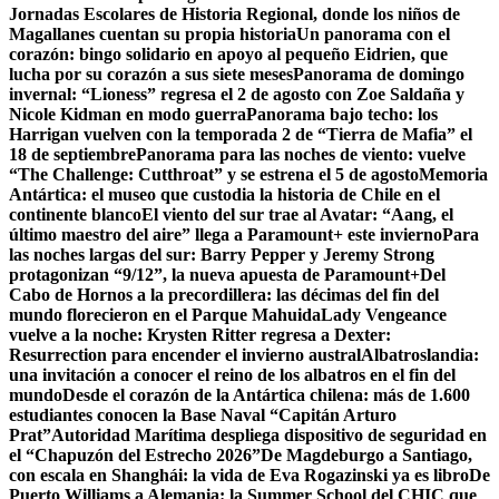
Jornadas Escolares de Historia Regional, donde los niños de
Magallanes cuentan su propia historia
Un panorama con el
corazón: bingo solidario en apoyo al pequeño Eidrien, que
lucha por su corazón a sus siete meses
Panorama de domingo
invernal: “Lioness” regresa el 2 de agosto con Zoe Saldaña y
Nicole Kidman en modo guerra
Panorama bajo techo: los
Harrigan vuelven con la temporada 2 de “Tierra de Mafia” el
18 de septiembre
Panorama para las noches de viento: vuelve
“The Challenge: Cutthroat” y se estrena el 5 de agosto
Memoria
Antártica: el museo que custodia la historia de Chile en el
continente blanco
El viento del sur trae al Avatar: “Aang, el
último maestro del aire” llega a Paramount+ este invierno
Para
las noches largas del sur: Barry Pepper y Jeremy Strong
protagonizan “9/12”, la nueva apuesta de Paramount+
Del
Cabo de Hornos a la precordillera: las décimas del fin del
mundo florecieron en el Parque Mahuida
Lady Vengeance
vuelve a la noche: Krysten Ritter regresa a Dexter:
Resurrection para encender el invierno austral
Albatroslandia:
una invitación a conocer el reino de los albatros en el fin del
mundo
Desde el corazón de la Antártica chilena: más de 1.600
estudiantes conocen la Base Naval “Capitán Arturo
Prat”
Autoridad Marítima despliega dispositivo de seguridad en
el “Chapuzón del Estrecho 2026”
De Magdeburgo a Santiago,
con escala en Shanghái: la vida de Eva Rogazinski ya es libro
De
Puerto Williams a Alemania: la Summer School del CHIC que