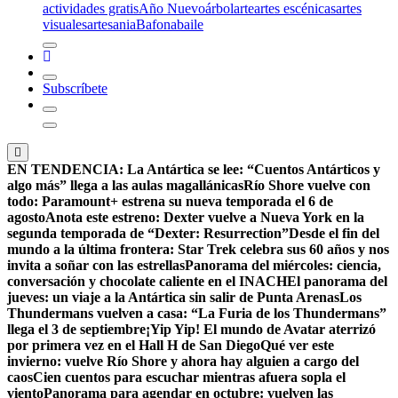
actividades gratis
Año Nuevo
árbol
arte
artes escénicas
artes
visuales
artesania
Bafona
baile
Subscríbete
EN TENDENCIA:
La Antártica se lee: “Cuentos Antárticos y
algo más” llega a las aulas magallánicas
Río Shore vuelve con
todo: Paramount+ estrena su nueva temporada el 6 de
agosto
Anota este estreno: Dexter vuelve a Nueva York en la
segunda temporada de “Dexter: Resurrection”
Desde el fin del
mundo a la última frontera: Star Trek celebra sus 60 años y nos
invita a soñar con las estrellas
Panorama del miércoles: ciencia,
conversación y chocolate caliente en el INACH
El panorama del
jueves: un viaje a la Antártica sin salir de Punta Arenas
Los
Thundermans vuelven a casa: “La Furia de los Thundermans”
llega el 3 de septiembre
¡Yip Yip! El mundo de Avatar aterrizó
por primera vez en el Hall H de San Diego
Qué ver este
invierno: vuelve Río Shore y ahora hay alguien a cargo del
caos
Cien cuentos para escuchar mientras afuera sopla el
viento
Panorama para agendar en octubre: vuelven las