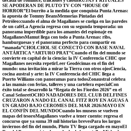
década de romance, traiciones y caos
BRUJAS Y RITUALES
SE APODERAN DE PLUTO TV CON “HOUSE OF
HORROR”
El burrito a la medida que conquista Punta Arenas:
la apuesta de Tommy Beans
Memorias Pintadas del
Petróleo:cuando el alma de Magallanes se cuelga en las paredes
de un café
La Agencia regresa con su segunda temporada: un
panorama imperdible para los amantes del espionaje en
Magallanes
Mamut llega con todo a Punta Arenas: ribs,
hamburguesas y el panorama perfecto para compartir en
“manada”
CHOLCHOL SE CONECTÓ CON BASE NAVAL
ANTÁRTICA “ARTURO PRAT”
Cuando el fin del mundo se
convierte en capital de la ciencia: la IV Conferencia CHIC que
Magallanes necesita repetir
Leer Geodécimas en el fin del
mundo: una invitación a mirar la Tierra con otros ojos
Ciencia,
cocina austral y arte: la IV Conferencia del CHIC llega a
Puerto Williams con panoramas para todos
Zonaustral celebra
a las mamás con ferias, talleres y una cartelera especial
Con
éxito total se desarrolló la “Regata de los Fiordos 2026” en el
Canal Señoret
OCHO NADADORES DEL CLUB DELFINES
CRUZARON A NADO EL CANAL FITZ ROY EN AGUAS A
UN GRADO BAJO CERO
MES DEL MAR 2026:MAYO EN
EL CONFÍN DEL MUNDO
Cuando los museos se vuelven
mapas del tesoro
Magallanes vuelve a tener cuento: regresa el
concurso que ya suma 39 mil historias breves
Para los largos
inviernos del fin del mundo, Pluto TV llega cargado en mayo
El