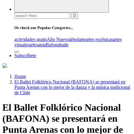
Search
for:
Or check our Popular Categories...
actividades gratis
Año Nuevo
árbol
arte
artes escénicas
artes
visuales
artesania
Bafona
baile
Subscríbete
Home
El Ballet Folklórico Nacional (BAFONA) se presentará en
Punta Arenas con lo mejor de la danza y la música tradicional
de Chile
El Ballet Folklórico Nacional
(BAFONA) se presentará en
Punta Arenas con lo mejor de