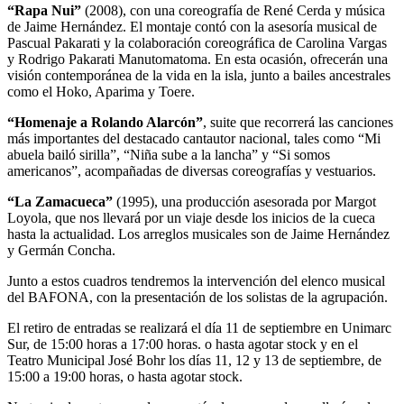
“Rapa Nui”
(2008), con una coreografía de René Cerda y música
de Jaime Hernández. El montaje contó con la asesoría musical de
Pascual Pakarati y la colaboración coreográfica de Carolina Vargas
y Rodrigo Pakarati Manutomatoma. En esta ocasión, ofrecerán una
visión contemporánea de la vida en la isla, junto a bailes ancestrales
como el Hoko, Aparima y Toere.
“Homenaje a Rolando Alarcón”
, suite que recorrerá las canciones
más importantes del destacado cantautor nacional, tales como “Mi
abuela bailó sirilla”, “Niña sube a la lancha” y “Si somos
americanos”, acompañadas de diversas coreografías y vestuarios.
“La Zamacueca”
(1995), una producción asesorada por Margot
Loyola, que nos llevará por un viaje desde los inicios de la cueca
hasta la actualidad. Los arreglos musicales son de Jaime Hernández
y Germán Concha.
Junto a estos cuadros tendremos la intervención del elenco musical
del BAFONA, con la presentación de los solistas de la agrupación.
El retiro de entradas se realizará el día 11 de septiembre en Unimarc
Sur, de 15:00 horas a 17:00 horas. o hasta agotar stock y en el
Teatro Municipal José Bohr los días 11, 12 y 13 de septiembre, de
15:00 a 19:00 horas, o hasta agotar stock.