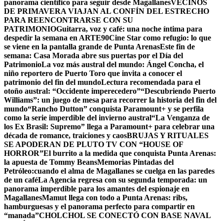
panorama científico para seguir desde Magallanes
VECINOS
DE PRIMAVERA VIAJAN AL CONFÍN DEL ESTRECHO
PARA REENCONTRARSE CON SU
PATRIMONIO
Guitarra, voz y café: una noche íntima para
despedir la semana en ARTE90
Cine Star como refugio: lo que
se viene en la pantalla grande de Punta Arenas
Este fin de
semana: Casa Morada abre sus puertas por el Día del
Patrimonio
La voz más austral del mundo: Ángel Concha, el
niño reportero de Puerto Toro que invita a conocer el
patrimonio del fin del mundo
Lectura recomendada para el
otoño austral: “Occidente imperecedero”
“Descubriendo Puerto
Williams”: un juego de mesa para recorrer la historia del fin del
mundo
“Rancho Dutton” conquista Paramount+ y se perfila
como la serie imperdible del invierno austral
“La Venganza de
los Ex Brasil: Supremo” llega a Paramount+ para celebrar una
década de romance, traiciones y caos
BRUJAS Y RITUALES
SE APODERAN DE PLUTO TV CON “HOUSE OF
HORROR”
El burrito a la medida que conquista Punta Arenas:
la apuesta de Tommy Beans
Memorias Pintadas del
Petróleo:cuando el alma de Magallanes se cuelga en las paredes
de un café
La Agencia regresa con su segunda temporada: un
panorama imperdible para los amantes del espionaje en
Magallanes
Mamut llega con todo a Punta Arenas: ribs,
hamburguesas y el panorama perfecto para compartir en
“manada”
CHOLCHOL SE CONECTÓ CON BASE NAVAL