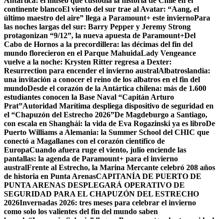
Antártica: el museo que custodia la historia de Chile en el
continente blanco
El viento del sur trae al Avatar: “Aang, el
último maestro del aire” llega a Paramount+ este invierno
Para
las noches largas del sur: Barry Pepper y Jeremy Strong
protagonizan “9/12”, la nueva apuesta de Paramount+
Del
Cabo de Hornos a la precordillera: las décimas del fin del
mundo florecieron en el Parque Mahuida
Lady Vengeance
vuelve a la noche: Krysten Ritter regresa a Dexter:
Resurrection para encender el invierno austral
Albatroslandia:
una invitación a conocer el reino de los albatros en el fin del
mundo
Desde el corazón de la Antártica chilena: más de 1.600
estudiantes conocen la Base Naval “Capitán Arturo
Prat”
Autoridad Marítima despliega dispositivo de seguridad en
el “Chapuzón del Estrecho 2026”
De Magdeburgo a Santiago,
con escala en Shanghái: la vida de Eva Rogazinski ya es libro
De
Puerto Williams a Alemania: la Summer School del CHIC que
conectó a Magallanes con el corazón científico de
Europa
Cuando afuera ruge el viento, julio enciende las
pantallas: la agenda de Paramount+ para el invierno
austral
Frente al Estrecho, la Marina Mercante celebró 208 años
de historia en Punta Arenas
CAPITANÍA DE PUERTO DE
PUNTA ARENAS DESPLEGARÁ OPERATIVO DE
SEGURIDAD PARA EL CHAPUZÓN DEL ESTRECHO
2026
Invernadas 2026: tres meses para celebrar el invierno
como solo los valientes del fin del mundo saben