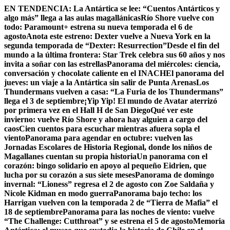
Skip
EN TENDENCIA:
La Antártica se lee: “Cuentos Antárticos y
to
algo más” llega a las aulas magallánicas
Río Shore vuelve con
content
todo: Paramount+ estrena su nueva temporada el 6 de
agosto
Anota este estreno: Dexter vuelve a Nueva York en la
segunda temporada de “Dexter: Resurrection”
Desde el fin del
mundo a la última frontera: Star Trek celebra sus 60 años y nos
invita a soñar con las estrellas
Panorama del miércoles: ciencia,
conversación y chocolate caliente en el INACH
El panorama del
jueves: un viaje a la Antártica sin salir de Punta Arenas
Los
Thundermans vuelven a casa: “La Furia de los Thundermans”
llega el 3 de septiembre
¡Yip Yip! El mundo de Avatar aterrizó
por primera vez en el Hall H de San Diego
Qué ver este
invierno: vuelve Río Shore y ahora hay alguien a cargo del
caos
Cien cuentos para escuchar mientras afuera sopla el
viento
Panorama para agendar en octubre: vuelven las
Jornadas Escolares de Historia Regional, donde los niños de
Magallanes cuentan su propia historia
Un panorama con el
corazón: bingo solidario en apoyo al pequeño Eidrien, que
lucha por su corazón a sus siete meses
Panorama de domingo
invernal: “Lioness” regresa el 2 de agosto con Zoe Saldaña y
Nicole Kidman en modo guerra
Panorama bajo techo: los
Harrigan vuelven con la temporada 2 de “Tierra de Mafia” el
18 de septiembre
Panorama para las noches de viento: vuelve
“The Challenge: Cutthroat” y se estrena el 5 de agosto
Memoria