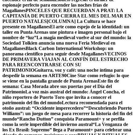
espionaje perfecto para encender las noches frías de
Magallanes
PINCELES QUE RECUERDAN A PRAT: LA
CAPITANÍA DE PUERTO CIERRA EL MES DEL MAR EN
PUERTO NATALES
[COLUMNA] La Cultura se hace
presente en Magallanes
El arte como espejo de la identidad: un
taller en Punta Arenas une pintura e imagen personal bajo el
nombre de “luz”
La magia medieval vuelve al sur del mundo: la
Sociedad Tolkien anuncia una nueva Feria Medieval en
Magallanes
Black Carbon International Workshop: un
panorama científico para seguir desde Magallanes
VECINOS
DE PRIMAVERA VIAJAN AL CONFÍN DEL ESTRECHO
PARA REENCONTRARSE CON SU
PATRIMONIO
Guitarra, voz y café: una noche íntima para
despedir la semana en ARTE90
Cine Star como refugio: lo que
se viene en la pantalla grande de Punta Arenas
Este fin de
semana: Casa Morada abre sus puertas por el Día del
Patrimonio
La voz más austral del mundo: Ángel Concha, el
niño reportero de Puerto Toro que invita a conocer el
patrimonio del fin del mundo
Lectura recomendada para el
otoño austral: “Occidente imperecedero”
“Descubriendo Puerto
Williams”: un juego de mesa para recorrer la historia del fin del
mundo
“Rancho Dutton” conquista Paramount+ y se perfila
como la serie imperdible del invierno austral
“La Venganza de
los Ex Brasil: Supremo” llega a Paramount+ para celebrar una