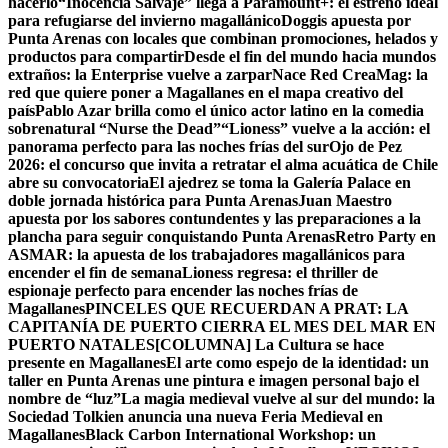
hacerlo
“Inocencia Salvaje” llega a Paramount+: el estreno ideal
para refugiarse del invierno magallánico
Doggis apuesta por
Punta Arenas con locales que combinan promociones, helados y
productos para compartir
Desde el fin del mundo hacia mundos
extraños: la Enterprise vuelve a zarpar
Nace Red CreaMag: la
red que quiere poner a Magallanes en el mapa creativo del
país
Pablo Azar brilla como el único actor latino en la comedia
sobrenatural “Nurse the Dead”
“Lioness” vuelve a la acción: el
panorama perfecto para las noches frías del sur
Ojo de Pez
2026: el concurso que invita a retratar el alma acuática de Chile
abre su convocatoria
El ajedrez se toma la Galería Palace en
doble jornada histórica para Punta Arenas
Juan Maestro
apuesta por los sabores contundentes y las preparaciones a la
plancha para seguir conquistando Punta Arenas
Retro Party en
ASMAR: la apuesta de los trabajadores magallánicos para
encender el fin de semana
Lioness regresa: el thriller de
espionaje perfecto para encender las noches frías de
Magallanes
PINCELES QUE RECUERDAN A PRAT: LA
CAPITANÍA DE PUERTO CIERRA EL MES DEL MAR EN
PUERTO NATALES
[COLUMNA] La Cultura se hace
presente en Magallanes
El arte como espejo de la identidad: un
taller en Punta Arenas une pintura e imagen personal bajo el
nombre de “luz”
La magia medieval vuelve al sur del mundo: la
Sociedad Tolkien anuncia una nueva Feria Medieval en
Magallanes
Black Carbon International Workshop: un