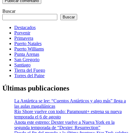
Buscar
Buscar
Destacados
Porvenir
Primavera
Puerto Natales
Puerto Williams
Punta Arenas
San Gregorio
Santiago
Tierra del Fuego
Torres del Paine
Últimas publicaciones
La Antártica se lee: “Cuentos Antárticos y algo más” llega a
las aulas magallánicas
Río Shore vuelve con todo: Paramount+ estrena su nueva
temporada el 6 de agosto
Anota este estreno: Dexter vuelve a Nueva York en la
segunda temporada de “Dexter: Resurrection”
Desde el fin del mundo a la última frontera: Star Trek celebra