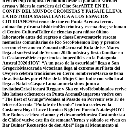
Rey del Pop conquista el mundo desde la pantalla: Michael
arrasa y lidera la cartelera del Cine Star
ARTE EN EL
CONFÍN DEL MUNDO: CRONISTAS Y PAISAJE LLEVA
LA HISTORIA MAGALLÁNICA A LOS ESPACIOS
COTIDIANOS
Estrenos de cine en Punta Arenas: terror,
animación y drama histórico
Electrónica y escena drag se toman
el Centro Cultural
Taller de ciencias para niños: último
laboratorio antes del regreso a clases
Conversatorio rescata
memorias comunitarias de Río Seco
Pokémon Day y premios
cierran el verano en Zonaustral
Carnaval Ruta de los Mares
llega al sur
Festival de Verano 2026: música y fiesta familiar en
la Costanera
Siete experiencias imperdibles en la Patagonia
Austral 2026
¡HOY! “A un paso de la oscuridad” llega a San
Gregorio
Mascarada victoriana llega al extremo sur
Fiesta del
Ovejero celebra tradiciones en Cerro Sombrero
Marzo se llena
de actividades por el Mes de la Mujer
Cine Indie con sello local
llega a Natales
Gaspar Luna anuncia show junto a
invitados
Crisol tocará Reggae y Ska en vivo
Rebobinados revive
hits latinos ochenteros en Punta Arenas
Dangerous vuelve con
“The Best of Grunge”
Pedalea al Pasado en Porvenir este 18 de
febrero
Corrida “Píntate de Dorado” tendrá cortes en la
Costanera
Hoy: I Love Dorotea Night en Puerto Natales
¡HOY!
Bar Bulnes celebra el amor y el desamor
Muestra Costumbrista
de Chiloé vuelve este fin de semana
Viernes y sábado se viven en
Bar Bulnes
“Recuerdos de don Abel” llega al Monumento al