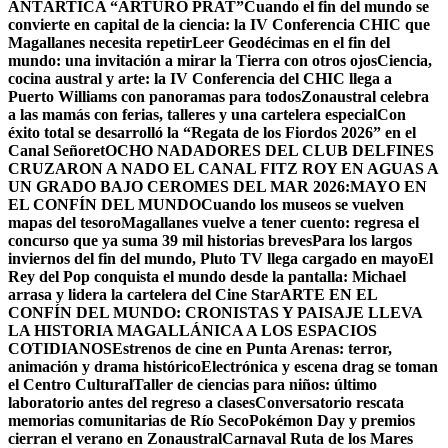
ANTÁRTICA “ARTURO PRAT”
Cuando el fin del mundo se
convierte en capital de la ciencia: la IV Conferencia CHIC que
Magallanes necesita repetir
Leer Geodécimas en el fin del
mundo: una invitación a mirar la Tierra con otros ojos
Ciencia,
cocina austral y arte: la IV Conferencia del CHIC llega a
Puerto Williams con panoramas para todos
Zonaustral celebra
a las mamás con ferias, talleres y una cartelera especial
Con
éxito total se desarrolló la “Regata de los Fiordos 2026” en el
Canal Señoret
OCHO NADADORES DEL CLUB DELFINES
CRUZARON A NADO EL CANAL FITZ ROY EN AGUAS A
UN GRADO BAJO CERO
MES DEL MAR 2026:MAYO EN
EL CONFÍN DEL MUNDO
Cuando los museos se vuelven
mapas del tesoro
Magallanes vuelve a tener cuento: regresa el
concurso que ya suma 39 mil historias breves
Para los largos
inviernos del fin del mundo, Pluto TV llega cargado en mayo
El
Rey del Pop conquista el mundo desde la pantalla: Michael
arrasa y lidera la cartelera del Cine Star
ARTE EN EL
CONFÍN DEL MUNDO: CRONISTAS Y PAISAJE LLEVA
LA HISTORIA MAGALLÁNICA A LOS ESPACIOS
COTIDIANOS
Estrenos de cine en Punta Arenas: terror,
animación y drama histórico
Electrónica y escena drag se toman
el Centro Cultural
Taller de ciencias para niños: último
laboratorio antes del regreso a clases
Conversatorio rescata
memorias comunitarias de Río Seco
Pokémon Day y premios
cierran el verano en Zonaustral
Carnaval Ruta de los Mares