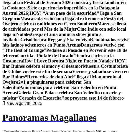
llega al sur
Festival de Verano 2026: música y fiesta familiar en
la Costanera
Siete experiencias imperdibles en la Patagonia
Austral 2026
¡HOY! “A un paso de la oscuridad” llega a San
Gregorio
Mascarada victoriana llega al extremo sur
Fiesta del
Ovejero celebra tradiciones en Cerro Sombrero
Marzo se llena
de actividades por el Mes de la Mujer
Cine Indie con sello local
llega a Natales
Gaspar Luna anuncia show junto a
invitados
Crisol tocará Reggae y Ska en vivo
Rebobinados revive
hits latinos ochenteros en Punta Arenas
Dangerous vuelve con
“The Best of Grunge”
Pedalea al Pasado en Porvenir este 18 de
febrero
Corrida “Píntate de Dorado” tendrá cortes en la
Costanera
Hoy: I Love Dorotea Night en Puerto Natales
¡HOY!
Bar Bulnes celebra el amor y el desamor
Muestra Costumbrista
de Chiloé vuelve este fin de semana
Viernes y sábado se viven en
Bar Bulnes
“Recuerdos de don Abel” llega al Monumento al
Ovejero
2×1 a pingüineras para celebrar San
Valentín
Panoramas para celebrar San Valentín en Punta
Arenas
Galería Gran Palace celebra San Valentín con arte y
música
“Corazón de Escarcha” se proyecta este 14 de febrero
Vie. Ago 7th, 2026
Panoramas Magallanes
¿Qué puedo hacer en Punta Arenas, Puerto Natales, Porvenir, Puerto Williams y otras