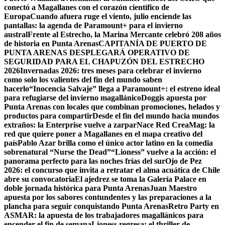
conectó a Magallanes con el corazón científico de
Europa
Cuando afuera ruge el viento, julio enciende las
pantallas: la agenda de Paramount+ para el invierno
austral
Frente al Estrecho, la Marina Mercante celebró 208 años
de historia en Punta Arenas
CAPITANÍA DE PUERTO DE
PUNTA ARENAS DESPLEGARÁ OPERATIVO DE
SEGURIDAD PARA EL CHAPUZÓN DEL ESTRECHO
2026
Invernadas 2026: tres meses para celebrar el invierno
como solo los valientes del fin del mundo saben
hacerlo
“Inocencia Salvaje” llega a Paramount+: el estreno ideal
para refugiarse del invierno magallánico
Doggis apuesta por
Punta Arenas con locales que combinan promociones, helados y
productos para compartir
Desde el fin del mundo hacia mundos
extraños: la Enterprise vuelve a zarpar
Nace Red CreaMag: la
red que quiere poner a Magallanes en el mapa creativo del
país
Pablo Azar brilla como el único actor latino en la comedia
sobrenatural “Nurse the Dead”
“Lioness” vuelve a la acción: el
panorama perfecto para las noches frías del sur
Ojo de Pez
2026: el concurso que invita a retratar el alma acuática de Chile
abre su convocatoria
El ajedrez se toma la Galería Palace en
doble jornada histórica para Punta Arenas
Juan Maestro
apuesta por los sabores contundentes y las preparaciones a la
plancha para seguir conquistando Punta Arenas
Retro Party en
ASMAR: la apuesta de los trabajadores magallánicos para
encender el fin de semana
Lioness regresa: el thriller de