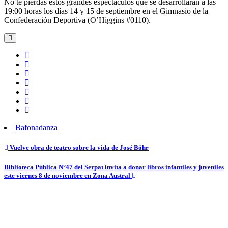
No te pierdas estos grandes espectáculos que se desarrollarán a las
19:00 horas los días 14 y 15 de septiembre en el Gimnasio de la
Confederación Deportiva (O’Higgins #0110).
Bafona
danza
Navegación
Vuelve obra de teatro sobre la vida de José Böhr
de
Biblioteca Pública N°47 del Serpat invita a donar libros infantiles y juveniles
entradas
este viernes 8 de noviembre en Zona Austral