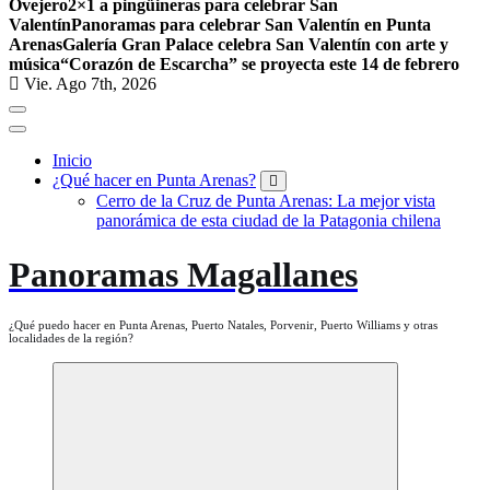
Ovejero
2×1 a pingüineras para celebrar San
Valentín
Panoramas para celebrar San Valentín en Punta
Arenas
Galería Gran Palace celebra San Valentín con arte y
música
“Corazón de Escarcha” se proyecta este 14 de febrero
Vie. Ago 7th, 2026
Inicio
¿Qué hacer en Punta Arenas?
Cerro de la Cruz de Punta Arenas: La mejor vista
panorámica de esta ciudad de la Patagonia chilena
Panoramas Magallanes
¿Qué puedo hacer en Punta Arenas, Puerto Natales, Porvenir, Puerto Williams y otras
localidades de la región?